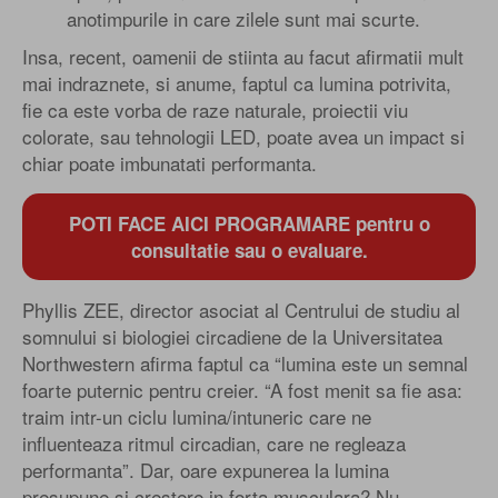
anotimpurile in care zilele sunt mai scurte.
Insa, recent, oamenii de stiinta au facut afirmatii mult
mai indraznete, si anume, faptul ca lumina potrivita,
fie ca este vorba de raze naturale, proiectii viu
colorate, sau tehnologii LED, poate avea un impact si
chiar poate imbunatati performanta.
POTI FACE AICI PROGRAMARE pentru o
consultatie sau o evaluare.
Phyllis ZEE, director asociat al Centrului de studiu al
somnului si biologiei circadiene de la Universitatea
Northwestern afirma faptul ca “lumina este un semnal
foarte puternic pentru creier. “A fost menit sa fie asa:
traim intr-un ciclu lumina/intuneric care ne
influenteaza ritmul circadian, care ne regleaza
performanta”. Dar, oare expunerea la lumina
presupune si crestere in forta musculara? Nu