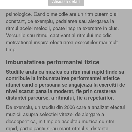
Afiseaza detalii
exercitiul se dovedeste a avea efecte fizice si
psihologice. Cand o melodie are un ritm puternic si
constant, de exemplu, pedalarea sau alergarea la
ritmul acelei melodii, poate inspira exersare in plus.
Versurile sau ritmul captivant al ritmului melodic
motivational inspira efectuarea exercitiilor mai mult
timp.
Imbunatatirea performantei fizice
Studiile arata ca muzica cu ritm mai rapid tinde sa
contribuie la imbunatatirea performantei atletice
atunci cand o persoana se angajeaza la exercitii de
nivel scazut pana la moderat, fie prin cresterea
distantei parcurse, a ritmului, fie a repetarilor.
De exemplu, un studiu din 2006 care a analizat efectul
muzicii asupra selectiei vitezei de alergare a
descoperit ca, in timp ce ascultau muzica cu ritm
rapid, participantii si-au marit ritmul si distanta