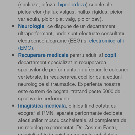
(scolioza, cifoza,
hiperlordoza
) si cele ale
picioarelor (hallux valgus, hallux rigidus, picior
var equin, picior plat valg, picior cav).
, ce dispune de un departament
Neurologie
ultraperformant, unde sunt efectuate consultatii,
electroencefalograme (EEG) si
electromiografii
(EMG)
.
pentru adulti si
,
Recuperare medicala
copii
departament specializat in recuperarea
sportivilor de performanta, in afectiunile coloanei
vertebrale, in recuperarea copiilor cu afectiuni
neurologice si traumatice. Experienta noastra
este extrem de bogata, tratand peste 5000 de
sportivi de performanta.
, clinica fiind dotata cu
Imagistica medicala
ecograf si RMN, aparate performante dedicate
afectiunilor musculoscheletale, si completata de
un radiolog experimentat: Dr. Cosmin Pantu,
specializat in imagistica musculo-scheletala.