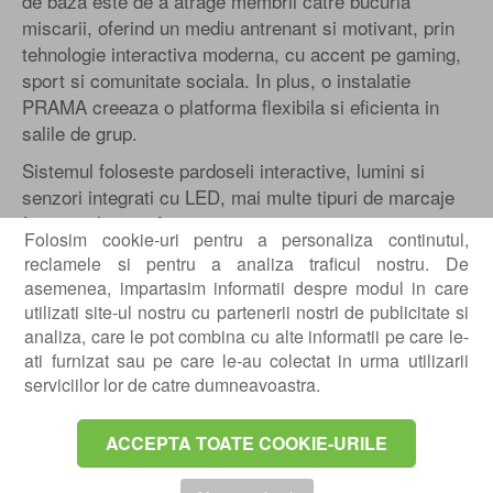
de baza este de a atrage membrii catre bucuria
miscarii, oferind un mediu antrenant si motivant, prin
tehnologie interactiva moderna, cu accent pe gaming,
sport si comunitate sociala. In plus, o instalatie
PRAMA creeaza o platforma flexibila si eficienta in
salile de grup.
Sistemul foloseste pardoseli interactive, lumini si
senzori integrati cu LED, mai multe tipuri de marcaje
functionale si software-uri, care impreuna cu
Folosim cookie-uri pentru a personaliza continutul,
atmosfera PRAMA, ofera o solutie completa pentru
reclamele si pentru a analiza traficul nostru. De
salile de recuperare.
asemenea, impartasim informatii despre modul in care
Muzica Prama
utilizati site-ul nostru cu partenerii nostri de publicitate si
analiza, care le pot combina cu alte informatii pe care le-
In National Center for Health Research, studiile arata
ati furnizat sau pe care le-au colectat in urma utilizarii
ca ascultarea unei melodii in timpul exercitiilor fizice
serviciilor lor de catre dumneavoastra.
nu reduce doar plictiseala, ci poate ajuta la
imbunatatirea calitatii antrenamentului prin cresterea
ACCEPTA TOATE COOKIE-URILE
rezistentei si crearea unei dispozitii mai bune.
In special, muzica motivationala sau sincronizata cu