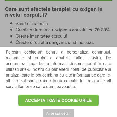
Care sunt efectele terapiei cu oxigen la
nivelul corpului?
Scade inflamatia
Creste saturatia cu oxigen a corpului cu 20-30%
Creste imunitatea corpului
Creste circulatia sangvina si stimuleaza
formarea de noi capilare
Folosim cookie-uri pentru a personaliza continutul,
Scade toxinele in organism
reclamele si pentru a analiza traficul nostru. De
Stimuleaza formarea de noi celule sangvine
asemenea, impartasim informatii despre modul in care
Creste rata de vindecare
utilizati site-ul nostru cu partenerii nostri de publicitate si
Cum functioneaza terapia hiperbara?
analiza, care le pot combina cu alte informatii pe care le-
ati furnizat sau pe care le-au colectat in urma utilizarii
Terapia HBO creste presiunea oxigenului, productia de
serviciilor lor de catre dumneavoastra.
colagen si activitatea fibroblastica creand o matrice
pentru neovascularizari. Potrivit lui Johnsson, aceasta
ACCEPTA TOATE COOKIE-URILE
combate, de asemenea, efectul negativ al iradierii,
stimuleaza osteointegrarea si imbunatateste rata de
Afiseaza detalii
supravietuire a implantului.