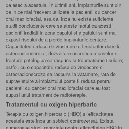
de esec a acestuia. In ultimii ani, implanturile sunt din
ce in ce mai frecvent utilizate la pacientii cu cancer
oral maxilofacial, asa ca, inca nu exista suficiente
studii concludente care sa ateste faptul ca acesti
pacienti iradiati in zona capului si a gatului sunt mai
expusi riscului de a pierde implanturile dentare.
Capacitatea redusa de vindecare a tesuturilor duce la
osteoradionecroza, dezvoltare necrotica a oaselor si
fractura patologica ca raspuns la traumatisme tisulare;
astfel, cu o capacitate redusa de vindecare si
osteoradionecroza ca raspuns la vatamare, rata de
supravietuire a implantului poate fi redusa pentru
pacientii cu cancer oral maxilofacial care au fost
supusi unui tratament de radioterapie.
Tratamentul cu oxigen hiperbaric
Terapia cu oxigen hiperbaric (HBO) si eficacitatea
acesteia este inca un subiect controversat. Exista
numeroase studii raportate pentru eficacitatea HBO in