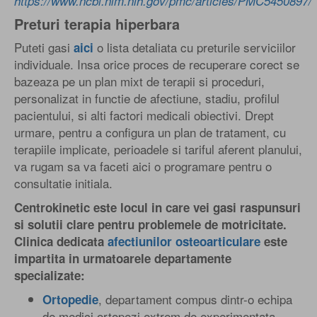
https://www.ncbi.nlm.nih.gov/pmc/articles/PMC5450897/
Preturi terapia hiperbara
Puteti gasi
o lista detaliata cu preturile serviciilor
aici
individuale. Insa orice proces de recuperare corect se
bazeaza pe un plan mixt de terapii si proceduri,
personalizat in functie de afectiune, stadiu, profilul
pacientului, si alti factori medicali obiectivi. Drept
urmare, pentru a configura un plan de tratament, cu
terapiile implicate, perioadele si tariful aferent planului,
va rugam sa va faceti aici o programare pentru o
consultatie initiala.
Centrokinetic este locul in care vei gasi raspunsuri
si solutii clare pentru problemele de motricitate.
Clinica dedicata
afectiunilor osteoarticulare
este
impartita in urmatoarele departamente
specializate:
, departament compus dintr-o echipa
Ortopedie
de medici ortopezi extrem de experimentata,