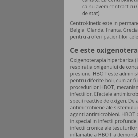
ca nu avem contract cu C
de stat).
Centrokinetic este in permanen
Belgia, Olanda, Franta, Greci
pentru a oferi pacientilor cel
Ce este oxigenotera
Oxigenoterapia hiperbarica (
respiratia oxigenului de con
presiune. HBOT este administ
pentru diferite boli, cum ar fi 
procedurilor HBOT, mecanisme
infectiilor. Efectele antimic
specii reactive de oxigen. D
antimicrobiene ale sistemului 
agenti antimicrobieni. HBOT a 
in special in infectii profunde 
infectii cronice ale tesuturilo
inflamatie a HBOT a demonstra