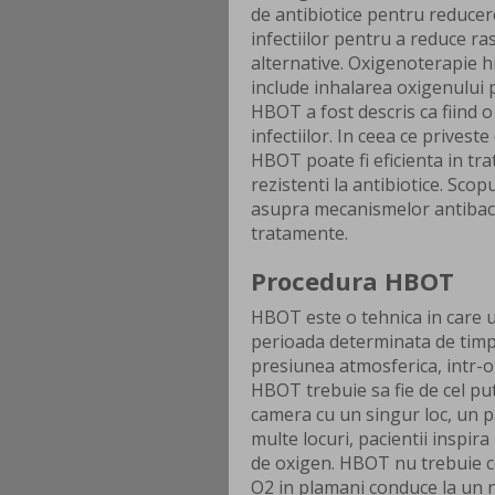
de antibiotice pentru reducere
infectiilor pentru a reduce r
alternative. Oxigenoterapie 
include inhalarea oxigenului 
HBOT a fost descris ca fiind 
infectiilor. In ceea ce privest
HBOT poate fi eficienta in tr
rezistenti la antibiotice. Sco
asupra mecanismelor antibact
tratamente.
Procedura HBOT
HBOT este o tehnica in care u
perioada determinata de timp 
presiunea atmosferica, intr-
HBOT trebuie sa fie de cel pu
camera cu un singur loc, un p
multe locuri, pacientii inspira
de oxigen. HBOT nu trebuie co
O2 in plamani conduce la un ni