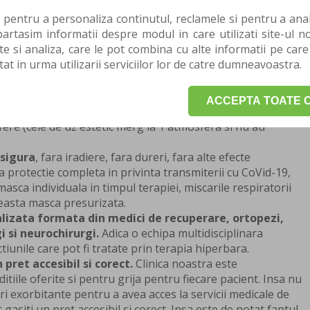
GRAMARE pentru o consultatie sau o evaluare.
 pentru a personaliza continutul, reclamele si pentru a anali
rtasim informatii despre modul in care utilizati site-ul no
beneficii
te si analiza, care le pot combina cu alte informatii pe care
tat in urma utilizarii serviciilor lor de catre dumneavoastra.
erviciile de terapie hiperbara ale clinicii beneficiaza
ACCEPTA TOATE C
apie hiperbara acreditata medical din Bucuresti
, ce
ere (cele de uz estetic merg la 1 atmosfera si nu au
sigura
, fara iradiere, fara dureri, fara alte efecte
protectie completa in privinta transmiterii cu CoVid-19,
asca individuala in timpul terapiei, miscarile respiratorii
easta masca presurizata.
lizata formata din medici de recuperare, ortopezi,
 si neurochirurgi.
Adica o echipa multidisciplinara
ctiunile care pot fi tratate prin terapia hiperbara.
pret accesibil si corect.
Clinica noastra este
tiile oferite si pentru grija pentru fiecare pacient. Insa nu
ri exorbitante pentru a avea acces la servicii medicale de
 gasiti un pret accesibil si corect. Insa este de notat faptul