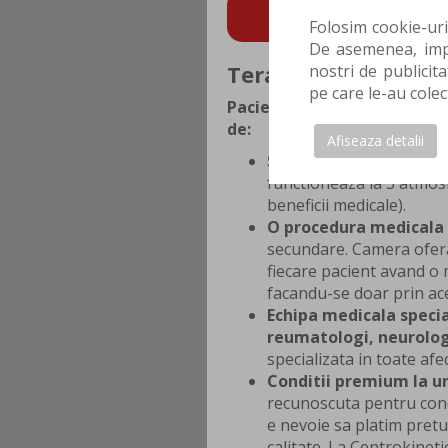
POTI FACE AICI PRO
Folosim cookie-uri
De asemenea, impa
Terapia hiperbara - 
nostri de publicita
pe care le-au colec
Pacientii care apeleaza la s
de:
Afiseaza detalii
Singura camera de ter
functioneaza la 3 atmosf
beneficii medicale).
O procedura medicala 
secundare. Camera ofera 
fiecare pacient avand o m
facandu-se doar prin ac
Echipa medicala specia
reumatologi, neurologi
specializata in toate afe
Conditii premium la un 
recunoscuta pentru condi
e nevoie sa platim pretu
calitate. La Centrokinetic