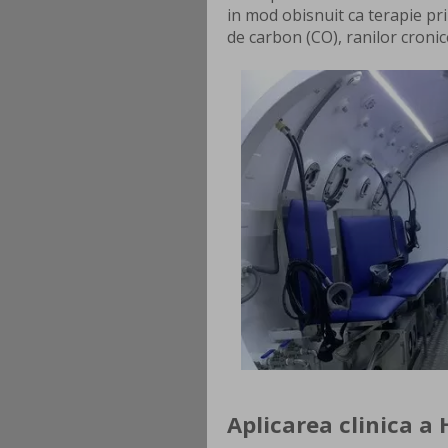
in mod obisnuit ca terapie pri
de carbon (CO), ranilor cronice,
Aplicarea clinica a 