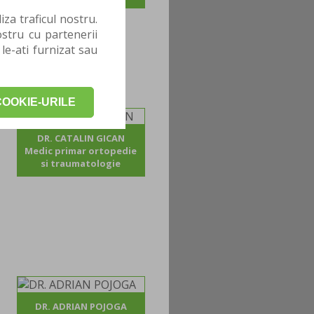
za traficul nostru.
stru cu partenerii
 le-ati furnizat sau
OOKIE-URILE
DR. CATALIN GICAN
Medic primar ortopedie
si traumatologie
DR. ADRIAN POJOGA