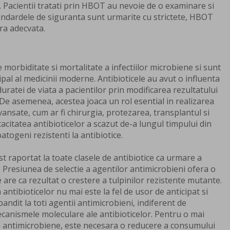
ei. Pacientii tratati prin HBOT au nevoie de o examinare si
andardele de siguranta sunt urmarite cu strictete, HBOT
ra adecvata.
e morbiditate si mortalitate a infectiilor microbiene si sunt
pal al medicinii moderne. Antibioticele au avut o influenta
uratei de viata a pacientilor prin modificarea rezultatului
e. De asemenea, acestea joaca un rol esential in realizarea
ansate, cum ar fi chirurgia, protezarea, transplantul si
cacitatea antibioticelor a scazut de-a lungul timpului din
atogeni rezistenti la antibiotice.
t raportat la toate clasele de antibiotice ca urmare a
 Presiunea de selectie a agentilor antimicrobieni ofera o
are ca rezultat o crestere a tulpinilor rezistente mutante.
antibioticelor nu mai este la fel de usor de anticipat si
ndit la toti agentii antimicrobieni, indiferent de
mecanismele moleculare ale antibioticelor. Pentru o mai
i antimicrobiene, este necesara o reducere a consumului