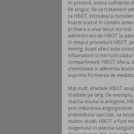
In prezent, exista suficiente
fie singur, fie ca tratament a
ca HBOT stimuleaza considerab
foarte scazut in conditii atmo
primara a unui tesut normal.
administrarii de HBOT la pacie
In timpul procedurii HBOT, pr
mmHg. Acest efect este consid
inflamatorii si microcirculato
compartiment. HBOT ofera, de
chimiotaxia si aderenta leuco
suprima formarea de mediator
Mai mult, efectele HBOT asupr
studiate pe larg. De exemplu
reactia imuna la antigene. HB
prin inducerea angiogenezei
endoteliului vascular, ca tes
multor studii. HBOT a fost re
oxigenului in plasma sanguin