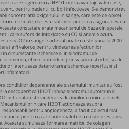
 dovezi care sugereaza ca HBOT ofera avantaje valoroase,
djuvant, pentru pacientii cu boli infectioase. S-a demonstrat
il concentratia oxigenului in sange, care este de obicei
sferice normale, dar este suficient pentru a asigura nevoia
 Aceasta constatare arata mecanismul de baza din spatele
ntii care sufera de intoxicatie cu CO si anemie acuta.
esiunea O2 in sangele arterial poate creste pana la 2000
erat a fi valoros pentru vindecarea afectiunilor
rii in circumstante ischemice si in sindromul de
 asemenea, efecte anti-edem prin vasoconstrictie, scade
citelor, atenueaza deteriorarea ischemica-reperfuzie si
i inflamatori.
a conditiilor dependente ale sistemului imunitar au fost
, s-a descoperit ca HBOT inhiba sindromul autoimun si
OT imbunatateste vindecarea leziunilor cronice ale pielii
. Mecanismul prin care HBOT actioneaza asupra
ut responsabil pentru angiogeneza, a facut obiectul mai
comandat pentru ca are potentialul de a creste presiunea
a. Aceasta stimuleaza formarea matricei de colagen