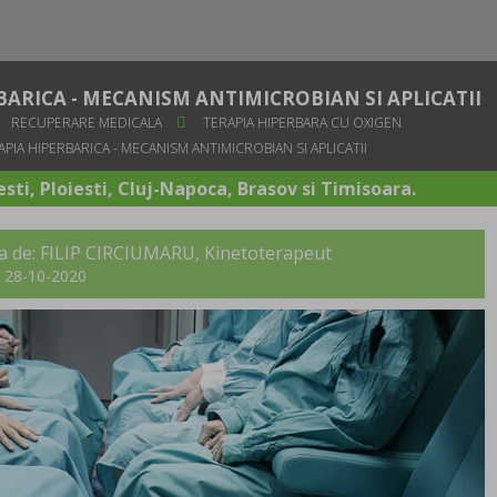
ARICA - MECANISM ANTIMICROBIAN SI APLICATII
RECUPERARE MEDICALA
TERAPIA HIPERBARA CU OXIGEN
IA HIPERBARICA - MECANISM ANTIMICROBIAN SI APLICATII
sti, Ploiesti, Cluj-Napoca, Brasov si Timisoara.
ta de: FILIP CIRCIUMARU, Kinetoterapeut
t: 28-10-2020