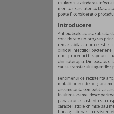
tisulare si extinderea infecti
monitorizare atenta. Daca st
poate fi considerat o procedu
Introducere
Antibioticele au scazut rata d
considerate un progres princi
remarcabila asupra cresterii d
clinic al infectiilor bacterien
unor proceduri terapeutice av
chimioterapia. Din pacate, efi
cauza transferului agentilor p
Fenomenul de rezistenta a fos
mutatiilor in microorganisme.
circumstanta competitiva care 
In ultima vreme, descoperirea 
pana acum rezistenta s-a raspa
caracteristicile chimice sau 
buna gestionare a rezistente