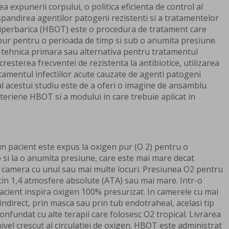
a expunerii corpului, o politica eficienta de control al
aspandirea agentilor patogeni rezistenti si a tratamentelor
hiperbarica (HBOT) este o procedura de tratament care
pur pentru o perioada de timp si sub o anumita presiune.
o tehnica primara sau alternativa pentru tratamentul
e cresterea frecventei de rezistenta la antibiotice, utilizarea
atamentul infectiilor acute cauzate de agenti patogeni
pul acestui studiu este de a oferi o imagine de ansamblu
eriene HBOT si a modului in care trebuie aplicat in
n pacient este expus la oxigen pur (O 2) pentru o
si la o anumita presiune, care este mai mare decat
o camera cu unul sau mai multe locuri. Presiunea O2 pentru
tin 1,4 atmosfere absolute (ATA) sau mai mare. Intr-o
acient inspira oxigen 100% presurizat. In camerele cu mai
 indirect, prin masca sau prin tub endotraheal, acelasi tip
nfundat cu alte terapii care folosesc O2 tropical. Livrarea
vel crescut al circulatiei de oxigen. HBOT este administrat