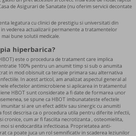
asa de Asigurari de Sanatate (nu oferim servicii decontate
ta legatura cu clinici de prestigiu si universitati din
a in vederea actualizarii permanente a tratamentelor
e mai bune solutii medicale.
pia hiperbarica?
HBOT) este o procedura de tratament care implica
centratie 100% pentru un anumit timp si sub o anumita
rat in mod obisnuit ca terapie primara sau alternativa
infectiile. In acest articol, am analizat aspectul general al
le efectelor antimicrobiene si aplicarea in tratamentul
robiene HBOT sunt considerate a fi date de formarea unor
e asemenea, se spune ca HBOT imbunatateste efectele
imunitar si are un efect aditiv sau sinergic cu anumiti
fost descrisa ca o procedura utila pentru diferite infectii,
si cronice, cum ar fi fasciita necrotizanta , osteomielita,
r moi si endocardita infectioasa. Proprietatea anti-
t ca poate juca un rol semnificativ in scaderea leziunilor