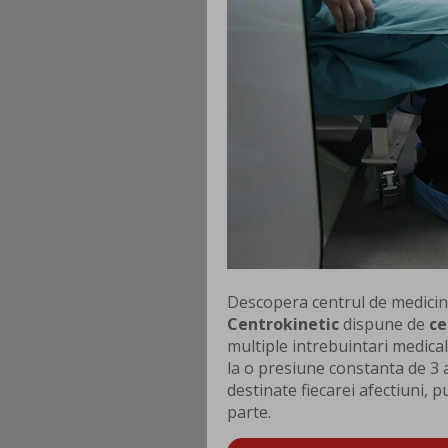
Descopera centrul de medicina 
Centrokinetic
dispune de
ce
multiple intrebuintari medica
la o presiune constanta de 3 
destinate fiecarei afectiuni, p
parte.