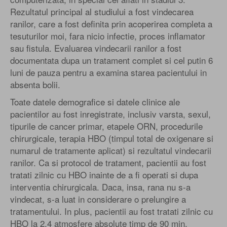
Rezultatul principal al studiului a fost vindecarea
ranilor, care a fost definita prin acoperirea completa a
tesuturilor moi, fara nicio infectie, proces inflamator
sau fistula. Evaluarea vindecarii ranilor a fost
documentata dupa un tratament complet si cel putin 6
luni de pauza pentru a examina starea pacientului in
absenta bolii.
Toate datele demografice si datele clinice ale
pacientilor au fost inregistrate, inclusiv varsta, sexul,
tipurile de cancer primar, etapele ORN, procedurile
chirurgicale, terapia HBO (timpul total de oxigenare si
numarul de tratamente aplicat) si rezultatul vindecarii
ranilor. Ca si protocol de tratament, pacientii au fost
tratati zilnic cu HBO inainte de a fi operati si dupa
interventia chirurgicala. Daca, insa, rana nu s-a
vindecat, s-a luat in considerare o prelungire a
tratamentului. In plus, pacientii au fost tratati zilnic cu
HBO la 2,4 atmosfere absolute timp de 90 min.