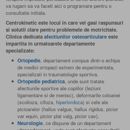
va rugam sa va faceti aici o programare pentru o
consultatie initiala.
Centrokinetic este locul in care vei gasi raspunsuri
si solutii clare pentru problemele de motricitate.
Clinica dedicata
afectiunilor osteoarticulare
este
impartita in urmatoarele departamente
specializate:
, departament compus dintr-o echipa
Ortopedie
de medici ortopezi extrem de experimentata,
specializati in traumatologie sportiva.
, unde sunt tratate
Ortopedie pediatrica
afectiunile sportive ale copiilor (leziuni
ligamentare si de menisc), deformarile coloanei
(scolioza, cifoza,
hiperlordoza
) si cele ale
picioarelor (hallux valgus, hallux rigidus, picior
var equin, picior plat valg, picior cav).
, ce dispune de un departament
Neurologie
ultraperformant, unde sunt efectuate consultatii,