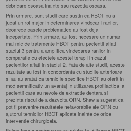
debridare osoasa inainte sau rezectia osoasa.
Prin urmare, sunt studii care sustin ca HBOT nu a
jucat un rol major in determinarea vindecarii ranilor,
deoarece oasele problematice au fost deja
indepartate. Prin urmare, au fost necesare un numar
mai mic de tratamente HBOT pentru pacientii aflati
stadiul 3 pentru a amplifica vindecarea ranilor in
comparatie cu efectele acestei terapii in cazul
pacientilor aflati in stadiul 2. Fata de alte studii, aceste
rezultate au fost in concordanta cu studiile anterioare
si au au aratat ca tehnicile specifice HBOT au oferit in
mod semnificativ un avantaj in utilizarea profilactica la
pacientii care au nevoie de extractie dentara si
prezinta riscul de a dezvolta ORN. Shaw a sugerat ca
pot fi prevenire rezultatele nefavorabile ale ORN cu
ajutorul tehnicilor HBOT aplicate inainte de orice
interventie chirurgicala.
Exista inca o controversa cu privire la utilizarea HBOT