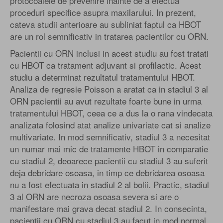
protocoalele de prevenire inainte de a efectua
proceduri specifice asupra maxilarului. In prezent,
cateva studii anterioare au subliniat faptul ca HBOT
are un rol semnificativ in tratarea pacientilor cu ORN.
Pacientii cu ORN inclusi in acest studiu au fost tratati
cu HBOT ca tratament adjuvant si profilactic. Acest
studiu a determinat rezultatul tratamentului HBOT.
Analiza de regresie Poisson a aratat ca in stadiul 3 al
ORN pacientii au avut rezultate foarte bune in urma
tratamentului HBOT, ceea ce a dus la o rana vindecata
analizata folosind atat analize univariate cat si analize
multivariate. In mod semnificativ, stadiul 3 a necesitat
un numar mai mic de tratamente HBOT in comparatie
cu stadiul 2, deoarece pacientii cu stadiul 3 au suferit
deja debridare osoasa, in timp ce debridarea osoasa
nu a fost efectuata in stadiul 2 al bolii. Practic, stadiul
3 al ORN are necroza osoasa severa si are o
manifestare mai grava decat stadiul 2. In consecinta,
pacientii cu ORN cu stadiul 3 au facut in mod normal