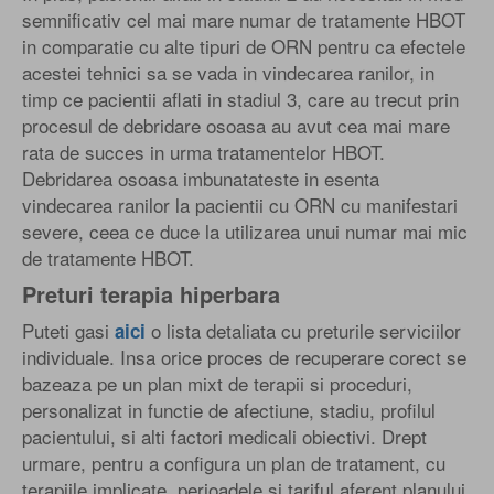
semnificativ cel mai mare numar de tratamente HBOT
in comparatie cu alte tipuri de ORN pentru ca efectele
acestei tehnici sa se vada in vindecarea ranilor, in
timp ce pacientii aflati in stadiul 3, care au trecut prin
procesul de debridare osoasa au avut cea mai mare
rata de succes in urma tratamentelor HBOT.
Debridarea osoasa imbunatateste in esenta
vindecarea ranilor la pacientii cu ORN cu manifestari
severe, ceea ce duce la utilizarea unui numar mai mic
de tratamente HBOT.
Preturi terapia hiperbara
Puteti gasi
o lista detaliata cu preturile serviciilor
aici
individuale. Insa orice proces de recuperare corect se
bazeaza pe un plan mixt de terapii si proceduri,
personalizat in functie de afectiune, stadiu, profilul
pacientului, si alti factori medicali obiectivi. Drept
urmare, pentru a configura un plan de tratament, cu
terapiile implicate, perioadele si tariful aferent planului,