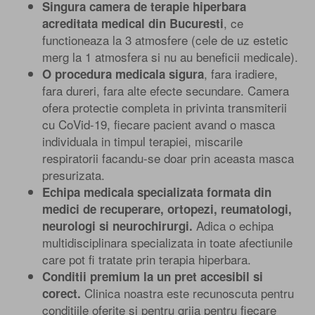
Singura camera de terapie hiperbara
, ce
acreditata medical din Bucuresti
functioneaza la 3 atmosfere (cele de uz estetic
merg la 1 atmosfera si nu au beneficii medicale).
, fara iradiere,
O procedura medicala sigura
fara dureri, fara alte efecte secundare. Camera
ofera protectie completa in privinta transmiterii
cu CoVid-19, fiecare pacient avand o masca
individuala in timpul terapiei, miscarile
respiratorii facandu-se doar prin aceasta masca
presurizata.
Echipa medicala specializata formata din
medici de recuperare, ortopezi, reumatologi,
Adica o echipa
neurologi si neurochirurgi.
multidisciplinara specializata in toate afectiunile
care pot fi tratate prin terapia hiperbara.
Conditii premium la un pret accesibil si
Clinica noastra este recunoscuta pentru
corect.
conditiile oferite si pentru grija pentru fiecare