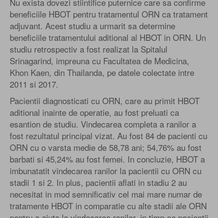
Nu exista dovezi stiintifice puternice care sa confirme
beneficiile HBOT pentru tratamentul ORN ca tratament
adjuvant. Acest studiu a urmarit sa determine
beneficiile tratamentului aditional al HBOT in ORN. Un
studiu retrospectiv a fost realizat la Spitalul
Srinagarind, impreuna cu Facultatea de Medicina,
Khon Kaen, din Thailanda, pe datele colectate intre
2011 si 2017.
Pacientii diagnosticati cu ORN, care au primit HBOT
aditional inainte de operatie, au fost preluati ca
esantion de studiu. Vindecarea completa a ranilor a
fost rezultatul principal vizat. Au fost 84 de pacienti cu
ORN cu o varsta medie de 58,78 ani; 54,76% au fost
barbati si 45,24% au fost femei. In concluzie, HBOT a
imbunatatit vindecarea ranilor la pacientii cu ORN cu
stadii 1 si 2. In plus, pacientii aflati in stadiu 2 au
necesitat in mod semnificativ cel mai mare numar de
tratamente HBOT in comparatie cu alte stadii ale ORN
pentru a ajuta la vindecarea ranilor, in timp ce pacientii