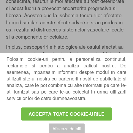
consecinta, tesuturile moi afectate au fost deteriorate
si acest lucru a provocat endarterita progresiva,si
fibroza. Acestea duc la ischemia tesuturilor afectate.
In mod similar, aceste efecte adverse s-au produs in
os, rezultand distrugerea sistemelor vasculare locale
si a componentelor celulare.
In plus, descoperirile histologice ale osului afectat au
prezentat osteocite si osteoblaste scazute. Mai mult,
Folosim cookie-uri pentru a personaliza continutul,
periostul este, de asemenea, afectat si fibroza poate
reclamele si pentru a analiza traficul nostru. De
aparea rapid ceea ce duce la scaderea regenerarii
asemenea, impartasim informatii despre modul in care
osoase. Aceste modificari apar progresiv si pot duce
utilizati site-ul nostru cu partenerii nostri de publicitate si
in cele din urma la necroza osoasa. In consecinta,
analiza, care le pot combina cu alte informatii pe care le-
pacientii cu ORN au adesea rezultate slabe la
ati furnizat sau pe care le-au colectat in urma utilizarii
tratament si morbiditate ridicata. Multi pacienti maligni
serviciilor lor de catre dumneavoastra.
au suferit de ORN dupa un curs complet de tratament
pentru cancer.
ACCEPTA TOATE COOKIE-URILE
Exista mai multe modalitati de tratament pentru a
imbunatati vindecarea ranilor la pacientii cu ORN.
Afiseaza detalii