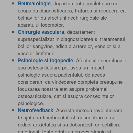
, departament complet care se
Reumatologie
ocupa cu diagnosticarea, tratarea si recuperarea
bolnavilor cu afectiuni nechirurgicale ale
aparatului locomotor.
, departament
Chirurgie vasculara
supraspecializat in diagnosticarea si tratamentul
bolilor sangvine, adica a arterelor, venelor si a
vaselor limfatice.
. Afectiunile neurologice
Psihologie si logopedie
sau osteoarticulare pot avea un impact
psihologic asupra pacientului, de aceea
consideram ca vindecarea completa presupune
focusarea noastra atat asupra problemei
osteoarticulare, cat si asupra consecintelor
psihologice.
. Aceasta metoda revolutionara
Neurofeedback
te ajuta sa-ti imbunatatesti concentrarea, sa
reduci anxietatea si sa dobandesti un echilibru
emotional, toate printr-un proces simplu si