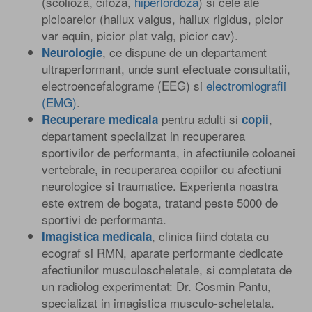
(scolioza, cifoza,
hiperlordoza
) si cele ale
picioarelor (hallux valgus, hallux rigidus, picior
var equin, picior plat valg, picior cav).
, ce dispune de un departament
Neurologie
ultraperformant, unde sunt efectuate consultatii,
electroencefalograme (EEG) si
electromiografii
(EMG)
.
pentru adulti si
,
Recuperare medicala
copii
departament specializat in recuperarea
sportivilor de performanta, in afectiunile coloanei
vertebrale, in recuperarea copiilor cu afectiuni
neurologice si traumatice. Experienta noastra
este extrem de bogata, tratand peste 5000 de
sportivi de performanta.
, clinica fiind dotata cu
Imagistica medicala
ecograf si RMN, aparate performante dedicate
afectiunilor musculoscheletale, si completata de
un radiolog experimentat: Dr. Cosmin Pantu,
specializat in imagistica musculo-scheletala.