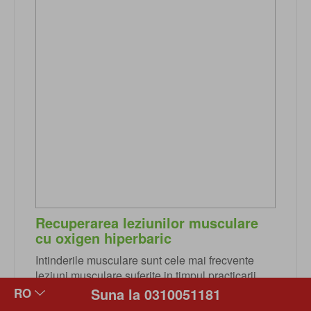
Recuperarea leziunilor musculare
cu oxigen hiperbaric
Intinderile musculare sunt cele mai frecvente
leziuni musculare suferite in timpul practicarii
unor sporturi de performanta. Recuperarea
Suna la 0310051181
rapida a leziunilor musculare este cruciala