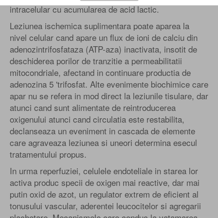
intracelular cu acumularea de acid lactic.
Leziunea ischemica suplimentara poate aparea la
nivel celular cand apare un flux de ioni de calciu din
adenozintrifosfataza (ATP-aza) inactivata, insotit de
deschiderea porilor de tranzitie a permeabilitatii
mitocondriale, afectand in continuare productia de
adenozina 5 'trifosfat. Alte evenimente biochimice care
apar nu se refera in mod direct la leziunile tisulare, dar
atunci cand sunt alimentate de reintroducerea
oxigenului atunci cand circulatia este restabilita,
declanseaza un eveniment in cascada de elemente
care agraveaza leziunea si uneori determina esecul
tratamentului propus.
In urma reperfuziei, celulele endoteliale in starea lor
activa produc specii de oxigen mai reactive, dar mai
putin oxid de azot, un regulator extrem de eficient al
tonusului vascular, aderentei leucocitelor si agregarii
plachetare. Mecanismele care conduc la vatamarea