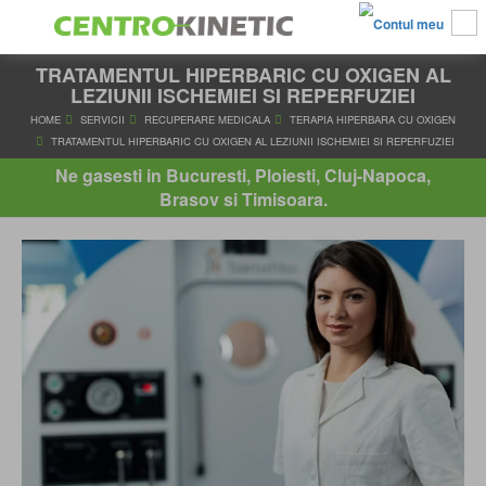
TRATAMENTUL HIPERBARIC CU OXIGEN AL
LEZIUNII ISCHEMIEI SI REPERFUZIEI
HOME
SERVICII
RECUPERARE MEDICALA
TERAPIA HIPERBAR
Ne gasesti in Bucuresti, Ploiesti, Cluj-Napoca,
TRATAMENTUL HIPERBARIC CU OXIGEN AL LEZIUNII ISCHEMIEI SI
Brasov si Timisoara.