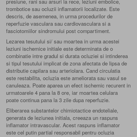
presiune, rani sau arsuri la rece, leziuni embolice,
trombotice sau ocluzii inflamatorii localizate. Este
descris, de asemenea, in urma procedurilor de
reperfuzie vasculara sau cardiovasculara si a
fasciotomiilor sindromului post compartiment.
Lezarea tesutului si/ sau moartea in urma acestei
leziuni ischemice initiale este determinata de o
combinatie intre gradul si durata ocluziei si intinderea
si tipul tesutului implicat de zona afectata de lipsa de
distributie capilara sau arteriolara. Cand circulatia
este restabilita, ocluzia este ameliorata sau vasul se
canuleaza. Poate aparea un efect ischemic recurent in
urmatoarele 4 pana la 8 ore, iar moartea celulara
poate continua pana la 3 zile dupa reperfuzie.
Eliberarea substantelor chimiotactice endoteliale,
generata de leziunea initiala, creeaza un raspuns
inflamator intravascular. Acest raspuns inflamator
este cel putin partial responsabil pentru ocluzia