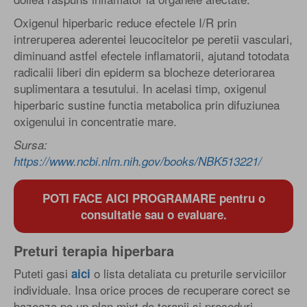
Oxigenul hiperbaric reduce efectele I/R prin
intreruperea aderentei leucocitelor pe peretii vasculari,
diminuand astfel efectele inflamatorii, ajutand totodata
radicalii liberi din epiderm sa blocheze deteriorarea
suplimentara a tesutului. In acelasi timp, oxigenul
hiperbaric sustine functia metabolica prin difuziunea
oxigenului in concentratie mare.
Sursa:
https://www.ncbi.nlm.nih.gov/books/NBK513221/
POTI FACE AICI PROGRAMARE pentru o
consultatie sau o evaluare.
Preturi terapia hiperbara
Puteti gasi
o lista detaliata cu preturile serviciilor
aici
individuale. Insa orice proces de recuperare corect se
bazeaza pe un plan mixt de terapii si proceduri,