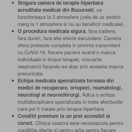
Singura camera de terapie hiperbara
, ce
acreditata medical din Bucuresti
functioneaza la 3 atmosfere (cele de uz estetic
merg la 1 atmosfera si nu au beneficii medicale).
, fara iradiere,
O procedura medicala sigura
fara dureri, fara alte efecte secundare. Camera
ofera protectie completa in privinta transmiterii
cu CoVid-19, fiecare pacient avand o masca
individuala in timpul terapiei, miscarile
respiratorii facandu-se doar prin aceasta masca
presurizata.
Echipa medicala specializata formata din
medici de recuperare, ortopezi, reumatologi,
Adica o echipa
neurologi si neurochirurgi.
multidisciplinara specializata in toate afectiunile
care pot fi tratate prin terapia hiperbara.
Conditii premium la un pret accesibil si
Clinica noastra este recunoscuta pentru
corect.
conditiile oferite si pentru grija pentru fiecare