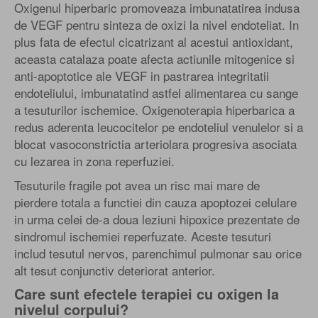
Oxigenul hiperbaric promoveaza imbunatatirea indusa
de VEGF pentru sinteza de oxizi la nivel endoteliat. In
plus fata de efectul cicatrizant al acestui antioxidant,
aceasta catalaza poate afecta actiunile mitogenice si
anti-apoptotice ale VEGF in pastrarea integritatii
endoteliului, imbunatatind astfel alimentarea cu sange
a tesuturilor ischemice. Oxigenoterapia hiperbarica a
redus aderenta leucocitelor pe endoteliul venulelor si a
blocat vasoconstrictia arteriolara progresiva asociata
cu lezarea in zona reperfuziei.
Tesuturile fragile pot avea un risc mai mare de
pierdere totala a functiei din cauza apoptozei celulare
in urma celei de-a doua leziuni hipoxice prezentate de
sindromul ischemiei reperfuzate. Aceste tesuturi
includ tesutul nervos, parenchimul pulmonar sau orice
alt tesut conjunctiv deteriorat anterior.
Care sunt efectele terapiei cu oxigen la
nivelul corpului?