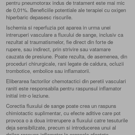
pentru pneumotorax indus de tratament este mai mic
de 0,01%. Beneficiile potentiale ale terapiei cu oxigen
hiperbaric depasesc riscurile.
Ischemia si reperfuzia pot aparea in urma unei
intreruperi vasculare a fluxului de sange, inclusiv ca
rezultat al traumatismelor, fie direct din forte de
rupere, sau indirect, prin strivire sau vatamare
cauzata de presiune. Poate rezulta, de asemenea, din
proceduri chirurgicale, rani legate de caldura, ocluzii
trombotice, embolice sau inflamatorii.
Eliberarea factorilor chemotactici din peretii vasculari
raniti este responsabila pentru raspunsul inflamator
initial intr-o leziune.
Corectia fluxului de sange poate crea un raspuns
chimiotactic suplimentar, cu efecte aditive care pot
provoca o a doua intrerupere a fluxului catre tesuturile
deja sensibilizate, precum si introducerea unui al
doilea raspuns inflamator la organele afectate.