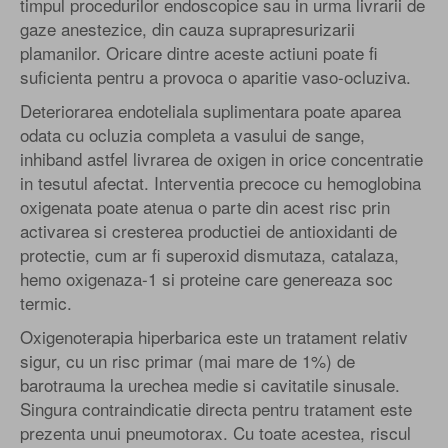
timpul procedurilor endoscopice sau in urma livrarii de
gaze anestezice, din cauza suprapresurizarii
plamanilor. Oricare dintre aceste actiuni poate fi
suficienta pentru a provoca o aparitie vaso-ocluziva.
Deteriorarea endoteliala suplimentara poate aparea
odata cu ocluzia completa a vasului de sange,
inhiband astfel livrarea de oxigen in orice concentratie
in tesutul afectat. Interventia precoce cu hemoglobina
oxigenata poate atenua o parte din acest risc prin
activarea si cresterea productiei de antioxidanti de
protectie, cum ar fi superoxid dismutaza, catalaza,
hemo oxigenaza-1 si proteine care genereaza soc
termic.
Oxigenoterapia hiperbarica este un tratament relativ
sigur, cu un risc primar (mai mare de 1%) de
barotrauma la urechea medie si cavitatile sinusale.
Singura contraindicatie directa pentru tratament este
prezenta unui pneumotorax. Cu toate acestea, riscul