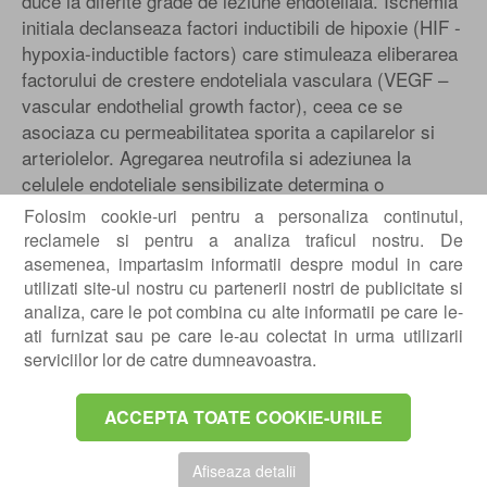
duce la diferite grade de leziune endoteliala. Ischemia
initiala declanseaza factori inductibili de hipoxie (HIF -
hypoxia-inductible factors) care stimuleaza eliberarea
factorului de crestere endoteliala vasculara (VEGF –
vascular endothelial growth factor), ceea ce se
asociaza cu permeabilitatea sporita a capilarelor si
arteriolelor. Agregarea neutrofila si adeziunea la
celulele endoteliale sensibilizate determina o
permeabilitate celulara suplimentara, impreuna cu
Folosim cookie-uri pentru a personaliza continutul,
relaxarea celulelor la jonctiunile celulare (diapedeza).
reclamele si pentru a analiza traficul nostru. De
Permeabilitatea crescuta duce la o mai mare difuzie a
asemenea, impartasim informatii despre modul in care
lichidului prin tesuturi (edem) si extravazare
utilizati site-ul nostru cu partenerii nostri de publicitate si
analiza, care le pot combina cu alte informatii pe care le-
extracelulara a leucocitelor.
ati furnizat sau pe care le-au colectat in urma utilizarii
Aceasta activare a leucocitelor face parte din
serviciilor lor de catre dumneavoastra.
raspunsul inflamator, concentrarea si utilizarea
speciilor reactive de oxigen pentru procesul fagocitar
ACCEPTA TOATE COOKIE-URILE
de distrugere a bacteriilor. Hipoxia ischemica conduce
tesutul afectat in metabolismul anaerob cu scaderea
Afiseaza detalii
trifosfatului adenozinei rezultat si scaderea pH-ului