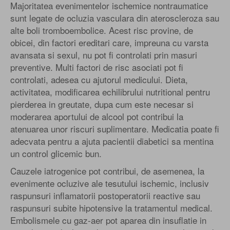
Majoritatea evenimentelor ischemice nontraumatice
sunt legate de ocluzia vasculara din ateroscleroza sau
alte boli tromboembolice. Acest risc provine, de
obicei, din factori ereditari care, impreuna cu varsta
avansata si sexul, nu pot fi controlati prin masuri
preventive. Multi factori de risc asociati pot fi
controlati, adesea cu ajutorul medicului. Dieta,
activitatea, modificarea echilibrului nutritional pentru
pierderea in greutate, dupa cum este necesar si
moderarea aportului de alcool pot contribui la
atenuarea unor riscuri suplimentare. Medicatia poate fi
adecvata pentru a ajuta pacientii diabetici sa mentina
un control glicemic bun.
Cauzele iatrogenice pot contribui, de asemenea, la
evenimente ocluzive ale tesutului ischemic, inclusiv
raspunsuri inflamatorii postoperatorii reactive sau
raspunsuri subite hipotensive la tratamentul medical.
Embolismele cu gaz-aer pot aparea din insuflatie in