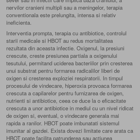
nervilor cranieni multipli sau a meningelor, terapia
conventionala este prelungita, intensa si relativ
ineficienta.
Interventia prompta, terapia cu antibiotice, controlul
starii medicale si HBOT au redus mortalitatea
rezultata din aceasta infectie. Oxigenul, la presiuni
crescute, creste presiunea partiala a oxigenului
tesutului, permitand uciderea bacteriilor prin cresterea
unui substrat pentru formarea radicalilor liberi de
oxigen si cresterea exploziei respiratorii. In timpul
procesului de vindecare, hiperoxia provoaca formarea
crescuta a capilarelor pentru furnizarea de oxigen,
nutrienti si antibiotice, ceea ce duce la o eficacitate
crescuta a unor antibiotice in mediul cu un nivel ridicat
de oxigen si, eventual, o vindecare generala mai
rapida a ranilor. HBOT poate imbunatati sistemul
imunitar al gazdei. Exista dovezi limitate care arata ca
HBOT poate facilita patrunderea sau actiunea