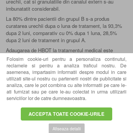
urechii, cat si granulatiile din canalul extern s-au
imbunatatit considerabil.
La 80% dintre pacientii din grupul B s-a produs
curatarea urechii dupa o luna de tratament, la 93,3%
dupa 2 luni, comparativ cu 0% dupa 1 luna, 28,5%
dupa 2 luni de tratament in grupul A.
Adaugarea de HBOT la tratamentul medical este
extrem de eficienta si a facilitat imbunatatirea
Folosim cookie-uri pentru a personaliza continutul,
considerabila a pacientilor.
reclamele si pentru a analiza traficul nostru. De
asemenea, impartasim informatii despre modul in care
Introducere
utilizati site-ul nostru cu partenerii nostri de publicitate si
Otita externa maligna este o infectie care afecteaza
analiza, care le pot combina cu alte informatii pe care le-
canalul auditiv extern si osul temporal. Organismul
ati furnizat sau pe care le-au colectat in urma utilizarii
cauzal este de obicei Pseudomonas Aeruginosa, iar
serviciilor lor de catre dumneavoastra.
boala se manifesta frecvent la pacientii varstnici (pt)
cu diabet. Infectia incepe ca o otita externa care
ACCEPTA TOATE COOKIE-URILE
progreseaza spre o osteomielita a osului temporal.
Raspandirea bolii in afara canalului auditiv extern
Afiseaza detalii