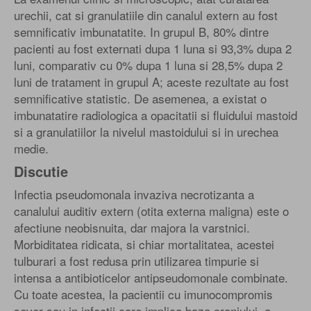
urechii, cat si granulatiile din canalul extern au fost
semnificativ imbunatatite. In grupul B, 80% dintre
pacienti au fost externati dupa 1 luna si 93,3% dupa 2
luni, comparativ cu 0% dupa 1 luna si 28,5% dupa 2
luni de tratament in grupul A; aceste rezultate au fost
semnificative statistic. De asemenea, a existat o
imbunatatire radiologica a opacitatii si fluidului mastoid
si a granulatiilor la nivelul mastoidului si in urechea
medie.
Discutie
Infectia pseudomonala invaziva necrotizanta a
canalului auditiv extern (otita externa maligna) este o
afectiune neobisnuita, dar majora la varstnici.
Morbiditatea ridicata, si chiar mortalitatea, acestei
tulburari a fost redusa prin utilizarea timpurie si
intensa a antibioticelor antipseudomonale combinate.
Cu toate acestea, la pacientii cu imunocompromis
sever sau in infectii care implica baza craniului, a