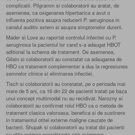
complicatii. Pilgramm si colaboratorii au aratat, de
asemenea, ca oxigenarea hiperbarica a avut o
influenta pozitiva asupra reducerii P. aeruginosa in
canalul auditiv extern si asupra simptomelor durerii.
Mader si Love au raportat controlul infectiei cu P.
aeruginosa la pacientul lor cand s-a adaugat HBOT
aditional la schema de tratament. De asemenea,
Gilain si colaboratorii au constatat ca adaugarea de
HBO ca tratament complementar a dus la regresiunea
semnelor clinice si eliminarea infectiei.
Tisch si colaboratorii au constatat, pe o perioada mai
mare de 5 ani, ca 16 din 22 de pacienti tratati pe baza
unui concept multimodal nu au recidivat. Narozny si
colaboratorii au confirmat rolul HBO ca o metoda de
tratament clasica valoroasa, benefica si de sustinere
in tratamentul otitei externe maligne cauzate de
bacterii. Shupak si colaboratorii au tratat doi pacienti
cu otita externa necrotizanta prin oxigenare