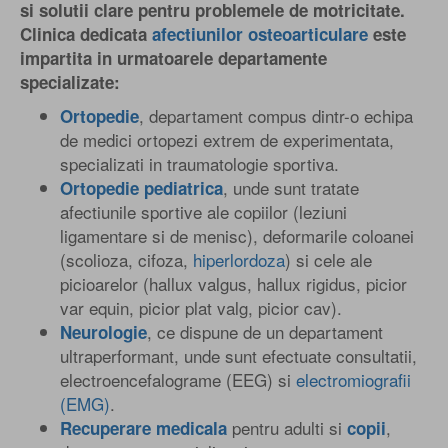
si solutii clare pentru problemele de motricitate.
Clinica dedicata
afectiunilor osteoarticulare
este
impartita in urmatoarele departamente
specializate:
, departament compus dintr-o echipa
Ortopedie
de medici ortopezi extrem de experimentata,
specializati in traumatologie sportiva.
, unde sunt tratate
Ortopedie pediatrica
afectiunile sportive ale copiilor (leziuni
ligamentare si de menisc), deformarile coloanei
(scolioza, cifoza,
hiperlordoza
) si cele ale
picioarelor (hallux valgus, hallux rigidus, picior
var equin, picior plat valg, picior cav).
, ce dispune de un departament
Neurologie
ultraperformant, unde sunt efectuate consultatii,
electroencefalograme (EEG) si
electromiografii
(EMG)
.
pentru adulti si
,
Recuperare medicala
copii