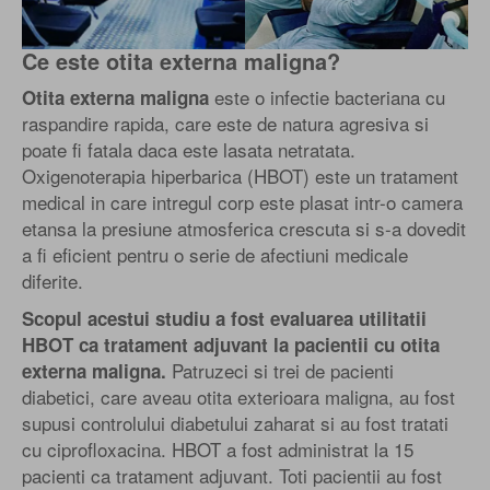
Ce este otita externa maligna?
este o infectie bacteriana cu
Otita externa maligna
raspandire rapida, care este de natura agresiva si
poate fi fatala daca este lasata netratata.
Oxigenoterapia hiperbarica (HBOT) este un tratament
medical in care intregul corp este plasat intr-o camera
etansa la presiune atmosferica crescuta si s-a dovedit
a fi eficient pentru o serie de afectiuni medicale
diferite.
Scopul acestui studiu a fost evaluarea utilitatii
HBOT ca tratament adjuvant la pacientii cu otita
Patruzeci si trei de pacienti
externa maligna.
diabetici, care aveau otita exterioara maligna, au fost
supusi controlului diabetului zaharat si au fost tratati
cu ciprofloxacina. HBOT a fost administrat la 15
pacienti ca tratament adjuvant. Toti pacientii au fost