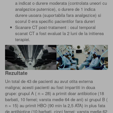
a indicat o durere moderata (controlata uneori cu
analgezice puternice), o durere de 1 indica
durere usoara (suportabila fara analgezice) si
scorul 0 era specific pacientilor fara dureri
Scanare CT post-tratament : osul temporal
scanat CT a fost evaluat la 2 luni de la initierea
terapiei.
Rezultate
Un total de 43 de pacienti au avut otita externa
maligna; acesti pacienti au fost impartiti in doua
grupe: grupul A ( n = 28) a primit doar antibiotice (18
barbati, 10 femei; varsta medie 64 de ani) si grupul B (
n = 15) au primit HBO (90 min la 2,5 ATA) in plus fata
de antibiotice (10 barbati, cinci femei; varsta medie 62