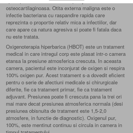
apare prin fisurile Santorini si prin jonctiunea
osteocartilaginoasa. Otita externa maligna este o
infectie bacteriana cu raspandire rapida care
reprezinta o proportie relativ mica a infectiilor, dar
care apare ca natura agresiva si poate fi fatala daca
nu este tratata.
Oxigenoterapia hiperbarica (HBOT) este un tratament
medical in care intregul corp este plasat intr-o camera
etansa la presiune atmosferica crescuta. In aceasta
camera, pacientul este inconjurat de oxigen si respira
100% oxigen pur. Acest tratament s-a dovedit eficient
pentru o serie de afectiuni medicale si chirurgicale
diferite, fie ca tratament primar, fie ca tratament
adjuvant. Presiunea poate fi crescuta pana la trei ori
mai mare decat presiunea atmosferica normala (desi
presiunea obisnuita de tratament este 1,5-2,0
atmosfere, in functie de diagnostic). Oxigenul pur,
100%, este mentinut continuu si circula in camera in
timpul tratamentului.