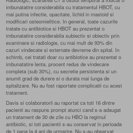
imbunatatire considerabila cu tratamentul HBOT, cu
mai putina infectie, opacitate, lichid in mastoid si
modificari osteomielitice. In general, toate cazurile
tratate cu antibiotice si HBOT au prezentat o
imbunatatire considerabila subiectiv si obiectiv prin
examinare si radiologie, cu mai mult de 93% din
cazuri vindecate si externate devreme din spital. In
schimb, cei tratati doar cu antibiotice au prezentat o
imbunatatire lenta, procent redus de vindecare
completa (sub 30%), cu secretie persistenta si un
anumit grad de durere si o durata mai lunga de
spitalizare. Nu au fost raportate complicatii cu acest
tratament.
Davis si colaboratorii au raportat ca toti 16 dintre
pacienti au raspuns prompt atunci cand s-a adaugat
un tratament de 30 de zile cu HBO la regimul
antibiotic, si toti pacientii s-au conservat in perioada
de 1 pana la 4 ani de urmarire. Nu s-au observat