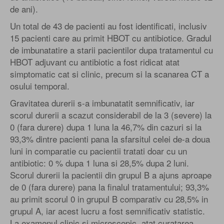
de ani).
Un total de 43 de pacienti au fost identificati, inclusiv
15 pacienti care au primit HBOT cu antibiotice. Gradul
de imbunatatire a starii pacientilor dupa tratamentul cu
HBOT adjuvant cu antibiotic a fost ridicat atat
simptomatic cat si clinic, precum si la scanarea CT a
osului temporal.
Gravitatea durerii s-a imbunatatit semnificativ, iar
scorul durerii a scazut considerabil de la 3 (severe) la
0 (fara durere) dupa 1 luna la 46,7% din cazuri si la
93,3% dintre pacienti pana la sfarsitul celei de-a doua
luni in comparatie cu pacientii tratati doar cu un
antibiotic: 0 % dupa 1 luna si 28,5% dupa 2 luni.
Scorul durerii la pacientii din grupul B a ajuns aproape
de 0 (fara durere) pana la finalul tratamentului; 93,3%
au primit scorul 0 in grupul B comparativ cu 28,5% in
grupul A, iar acest lucru a fost semnificativ statistic.
La examenul clinic si microscopic, atat curatarea