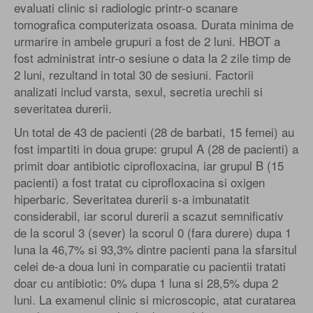
evaluati clinic si radiologic printr-o scanare
tomografica computerizata osoasa. Durata minima de
urmarire in ambele grupuri a fost de 2 luni. HBOT a
fost administrat intr-o sesiune o data la 2 zile timp de
2 luni, rezultand in total 30 de sesiuni. Factorii
analizati includ varsta, sexul, secretia urechii si
severitatea durerii.
Un total de 43 de pacienti (28 de barbati, 15 femei) au
fost impartiti in doua grupe: grupul A (28 de pacienti) a
primit doar antibiotic ciprofloxacina, iar grupul B (15
pacienti) a fost tratat cu ciprofloxacina si oxigen
hiperbaric. Severitatea durerii s-a imbunatatit
considerabil, iar scorul durerii a scazut semnificativ
de la scorul 3 (sever) la scorul 0 (fara durere) dupa 1
luna la 46,7% si 93,3% dintre pacienti pana la sfarsitul
celei de-a doua luni in comparatie cu pacientii tratati
doar cu antibiotic: 0% dupa 1 luna si 28,5% dupa 2
luni. La examenul clinic si microscopic, atat curatarea