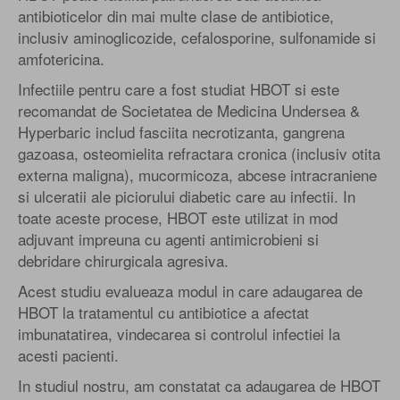
antibioticelor din mai multe clase de antibiotice,
inclusiv aminoglicozide, cefalosporine, sulfonamide si
amfotericina.
Infectiile pentru care a fost studiat HBOT si este
recomandat de Societatea de Medicina Undersea &
Hyperbaric includ fasciita necrotizanta, gangrena
gazoasa, osteomielita refractara cronica (inclusiv otita
externa maligna), mucormicoza, abcese intracraniene
si ulceratii ale piciorului diabetic care au infectii. In
toate aceste procese, HBOT este utilizat in mod
adjuvant impreuna cu agenti antimicrobieni si
debridare chirurgicala agresiva.
Acest studiu evalueaza modul in care adaugarea de
HBOT la tratamentul cu antibiotice a afectat
imbunatatirea, vindecarea si controlul infectiei la
acesti pacienti.
In studiul nostru, am constatat ca adaugarea de HBOT