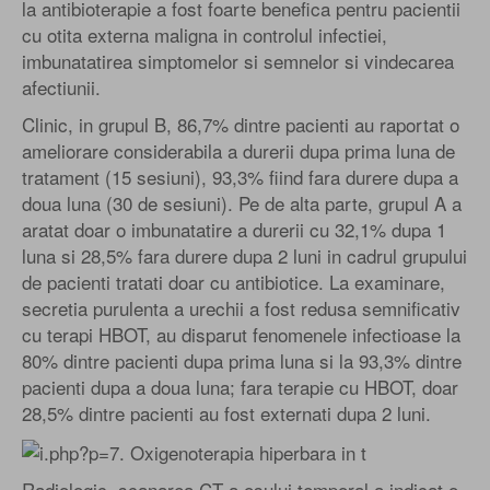
la antibioterapie a fost foarte benefica pentru pacientii
cu otita externa maligna in controlul infectiei,
imbunatatirea simptomelor si semnelor si vindecarea
afectiunii.
Clinic, in grupul B, 86,7% dintre pacienti au raportat o
ameliorare considerabila a durerii dupa prima luna de
tratament (15 sesiuni), 93,3% fiind fara durere dupa a
doua luna (30 de sesiuni). Pe de alta parte, grupul A a
aratat doar o imbunatatire a durerii cu 32,1% dupa 1
luna si 28,5% fara durere dupa 2 luni in cadrul grupului
de pacienti tratati doar cu antibiotice. La examinare,
secretia purulenta a urechii a fost redusa semnificativ
cu terapi HBOT, au disparut fenomenele infectioase la
80% dintre pacienti dupa prima luna si la 93,3% dintre
pacienti dupa a doua luna; fara terapie cu HBOT, doar
28,5% dintre pacienti au fost externati dupa 2 luni.
Radiologic, scanarea CT a osului temporal a indicat o