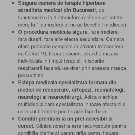
Singura camera de terapie hiperbara
, ce
acreditata medical din Bucuresti
functioneaza la 3 atmosfere (cele de uz estetic
merg la 1 atmosfera si nu au beneficii medicale).
, fara iradiere,
O procedura medicala sigura
fara dureri, fara alte efecte secundare. Camera
ofera protectie completa in privinta transmiterii
cu CoVid-19, fiecare pacient avand o masca
individuala in timpul terapiei, miscarile
respiratorii facandu-se doar prin aceasta masca
presurizata.
Echipa medicala specializata formata din
medici de recuperare, ortopezi, reumatologi,
Adica o echipa
neurologi si neurochirurgi.
multidisciplinara specializata in toate afectiunile
care pot fi tratate prin terapia hiperbara.
Conditii premium la un pret accesibil si
Clinica noastra este recunoscuta pentru
corect.
conditiile oferite si pentru grija pentru fiecare