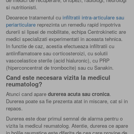
si nutritionisti.
Deoarece tratamentul cu
infiltratii intra-articulare sau
periarticulare
reprezinta un remediu rapid impotriva
durerii si lipsei de mobilitate, echipa Centrokinetic are
medici specializati experimentati in aceasta tehnica.
In functie de caz, acestia efectueaza infiltratii cu
antiinflamatoare sau corticosteroizi, cu solutii
vascoelastice sterile (acid hialuronic), cu PRP
(hiperconcentrat de trombocite) sau cu Sanakin.
Cand este necesara vizita la medicul
reumatolog?
Atunci cand apare
.
durerea acuta sau cronica
Durerea poate sa fie prezenta atat in miscare, cat si in
repaos.
Durerea este doar primul semnal de alarma pentru o
vizita la medicul reumatolog. Atentie, durerea ce apare
in bolile reumatice este diferita de cea care provine de