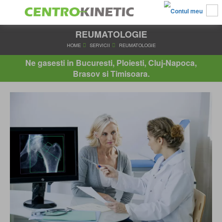
REUMATOLOGIE
HOME
SERVICII
REUMATOLOGIE
Ne gasesti in Bucuresti, Ploiesti, Cluj-Napoca,
Brasov si Timisoara.