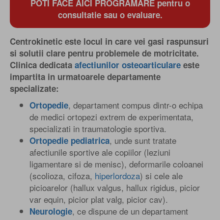
POTI FACE AICI PROGRAMARE pentru o
consultatie sau o evaluare.
Centrokinetic este locul in care vei gasi raspunsuri
si solutii clare pentru problemele de motricitate.
Clinica dedicata
afectiunilor osteoarticulare
este
impartita in urmatoarele departamente
specializate:
, departament compus dintr-o echipa
Ortopedie
de medici ortopezi extrem de experimentata,
specializati in traumatologie sportiva.
, unde sunt tratate
Ortopedie pediatrica
afectiunile sportive ale copiilor (leziuni
ligamentare si de menisc), deformarile coloanei
(scolioza, cifoza,
hiperlordoza
) si cele ale
picioarelor (hallux valgus, hallux rigidus, picior
var equin, picior plat valg, picior cav).
, ce dispune de un departament
Neurologie