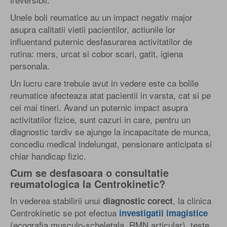
Unele boli reumatice au un impact negativ major
asupra calitatii vietii pacientilor, actiunile lor
influentand puternic desfasurarea activitatilor de
rutina: mers, urcat si cobor scari, gatit, igiena
personala.
Un lucru care trebuie avut in vedere este ca bolile
reumatice afecteaza atat pacientii in varsta, cat si pe
cei mai tineri. Avand un puternic impact asupra
activitatilor fizice, sunt cazuri in care, pentru un
diagnostic tardiv se ajunge la incapacitate de munca,
concediu medical indelungat, pensionare anticipata si
chiar handicap fizic.
Cum se desfasoara o consultatie
reumatologica la Centrokinetic?
In vederea stabilirii unui
, la clinica
diagnostic corect
Centrokinetic se pot efectua
investigatii imagistice
(ecografia musculo-scheletala, RMN articular), teste