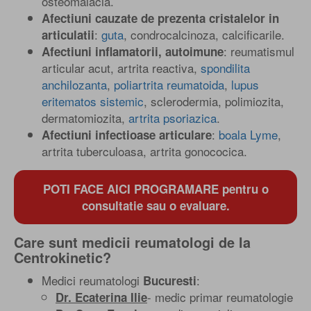
osteomalacia.
Afectiuni cauzate de prezenta cristalelor in
:
guta
, condrocalcinoza, calcificarile.
articulatii
: reumatismul
Afectiuni inflamatorii, autoimune
articular acut, artrita reactiva,
spondilita
anchilozanta
,
poliartrita reumatoida
,
lupus
eritematos sistemic
, sclerodermia, polimiozita,
dermatomiozita,
artrita psoriazica
.
:
boala Lyme
,
Afectiuni infectioase articulare
artrita tuberculoasa, artrita gonococica.
POTI FACE AICI PROGRAMARE pentru o
consultatie sau o evaluare.
Care sunt medicii reumatologi de la
Centrokinetic?
Medici reumatologi
:
Bucuresti
- medic primar reumatologie
Dr. Ecaterina Ilie