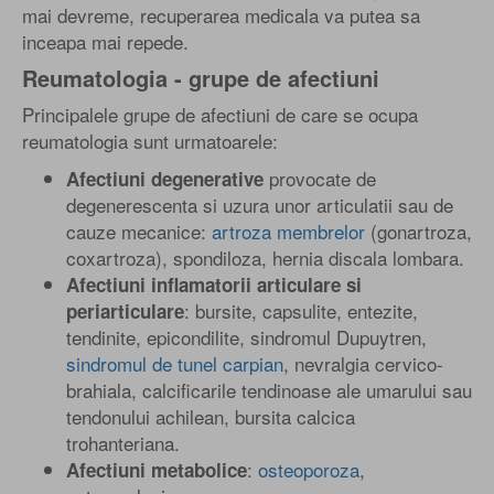
mai devreme, recuperarea medicala va putea sa
inceapa mai repede.
Reumatologia - grupe de afectiuni
Principalele grupe de afectiuni de care se ocupa
reumatologia sunt urmatoarele:
provocate de
Afectiuni degenerative
degenerescenta si uzura unor articulatii sau de
cauze mecanice:
artroza membrelor
(gonartroza,
coxartroza), spondiloza, hernia discala lombara.
Afectiuni inflamatorii articulare si
: bursite, capsulite, entezite,
periarticulare
tendinite, epicondilite, sindromul Dupuytren,
sindromul de tunel carpian
, nevralgia cervico-
brahiala, calcificarile tendinoase ale umarului sau
tendonului achilean, bursita calcica
trohanteriana.
:
osteoporoza
,
Afectiuni metabolice