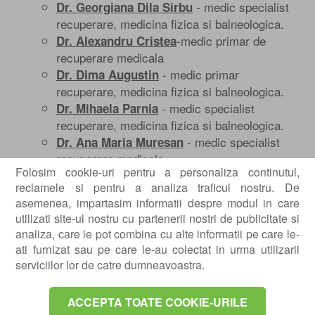
- medic specialist
Dr. Georgiana Dila Sirbu
recuperare, medicina fizica si balneologica.
-medic primar de
Dr. Alexandru Cristea
recuperare medicala
- medic primar
Dr. Dima Augustin
recuperare, medicina fizica si balneologica.
- medic specialist
Dr. Mihaela Parnia
recuperare, medicina fizica si balneologica.
- medic specialist
Dr. Ana Maria Muresan
recuperare medicala
Folosim cookie-uri pentru a personaliza continutul,
- medic specialist
Dr. Matei Rebenciuc
reclamele si pentru a analiza traficul nostru. De
recuperare, medicina fizica si balneologica.
asemenea, impartasim informatii despre modul in care
- medic specialist
Dr. Oana Filipoaia
utilizati site-ul nostru cu partenerii nostri de publicitate si
recuperare, medicina fizica si balneologica.
analiza, care le pot combina cu alte informatii pe care le-
- medic specialist
Dr. Carmen Ciotec
ati furnizat sau pe care le-au colectat in urma utilizarii
recuperare, medicina fizica si balneologica.
serviciilor lor de catre dumneavoastra.
- Medic specialist
Dr. Maria Alexandra Lupu
in Recuperare Medicala
ACCEPTA TOATE COOKIE-URILE
- Medic specialist
Dr. Emanuela-elena Mihai