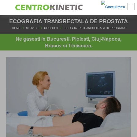
ECOGRAFIA TRANSRECTALA DE PROSTATA
HOME
SERVICII
UROLOGIE
ECOGRAFIA TRANSRECTALA DE
Ne gasesti in Bucuresti, Ploiesti, Cluj-Napoca,
Brasov si Timisoara.