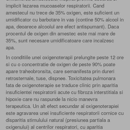
implicit lezarea mucoaselor respiratorii. Cand
amestecul nu trece de 35% oxigen, este suficient un
umidificator cu barbotare in vas (contine 50% alcool in
apa, deoarece alcoolul are efect antispumant). Daca
procentul de oxigen din amestec este mai mare de
35%, sunt necesare umidificatoare care incalzesc
apa.
In conditiile unei oxigenoterapii prelungite peste 12 ore
si cu o concentratie de oxigen de peste 90% poate
apare traheobronsita, care semanifesta prin dureri
retrosternale, tuse, dispnee. Toxicitatea pulmonara
fata de oxigenoterapie se traduce clinic prin aparitia
insuficientei respiratorii acute cu fibroza interstitiala si
hipoxie care nu raspunde la nicio manevra
terapeutica. Un alt efect secundar al oxigenoterapiei
este agravarea unei insuficiente respiratorii cornice cu
disparitia stimulului natural (presiunea partiala a
oxigenului) al centrilor respiratori, cu aparitia