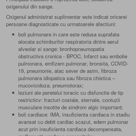
oxigenului din sange.
Oxigenul administrat suplimentar este indicat oricarei
persoane diagnosticate cu urmatoarele afectiuni:
boli pulmonare in care este redusa suprafata
alocata schimburilor respiratoria dintre aerul
alveolar si sange: bronhopneumopatia
obstructiva cronica - BPOC, Infarct sau embolie
pulmonara, emfizem pulmonar, bronsita, COVID-
19, pneumonie, atac sever de astm, fibroza
pulmonara idiopatica sau fibroza chistica –
mucovicidoza, pneumotorax;
leziuni ale peretelui toracic cu disfunctie de tip
restricticv: fracturi costale, sternale, contuzii
musculare insotite de sindrom algic important;
boli cardiace: IMA, insuficienta cardiaca in stadiu
avansat cu debit cardiac scazut, edem pulmonar
acut prin insuficienta cardiaca decompensata,