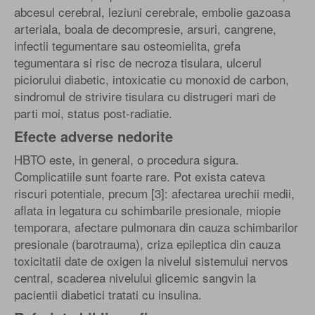
abcesul cerebral, leziuni cerebrale, embolie gazoasa
arteriala, boala de decompresie, arsuri, cangrene,
infectii tegumentare sau osteomielita, grefa
tegumentara si risc de necroza tisulara, ulcerul
piciorului diabetic, intoxicatie cu monoxid de carbon,
sindromul de strivire tisulara cu distrugeri mari de
parti moi, status post-radiatie.
Efecte adverse nedorite
HBTO este, in general, o procedura sigura.
Complicatiile sunt foarte rare. Pot exista cateva
riscuri potentiale, precum [3]: afectarea urechii medii,
aflata in legatura cu schimbarile presionale, miopie
temporara, afectare pulmonara din cauza schimbarilor
presionale (barotrauma), criza epileptica din cauza
toxicitatii date de oxigen la nivelul sistemului nervos
central, scaderea nivelului glicemic sangvin la
pacientii diabetici tratati cu insulina.