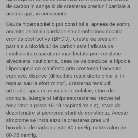
de carbon in sange si de cresterea presiunii partiale a
acestui gaz, in consecinta.
Cauza hipercapniei o pot constitui si apneea de somn,
anumite anomalii cardiace sau bronhopneumopatia
cronica obstructiva (BPOC). Cresterea presiunii
partiale a bioxidului de carbon este indicata de
insuficienta respiratorie manifestata prin ventilatie
alveoalara insuficienta, ceea ce va conduce la hipoxie.
Hipercapnia se manifesta prin cresterea frecventei
cardiace, dispnee (dificultate respiratorie chiar si in
repaus sau la efort minor), cresterea tensiunii
arteriale, spasme musculare, cefalee, stare de
confuzie, latergie si tahipnee(cresterea frecventei
respiratoria peste 16-18 respiratii/minut), stare de
dezorienatre si pierderea starii de constienta. Aceste
simptome se instaleaza la cresterea presiunii
bioxidului de carbon peste 40 mmHg, catre valori de
60-75 mmHg.