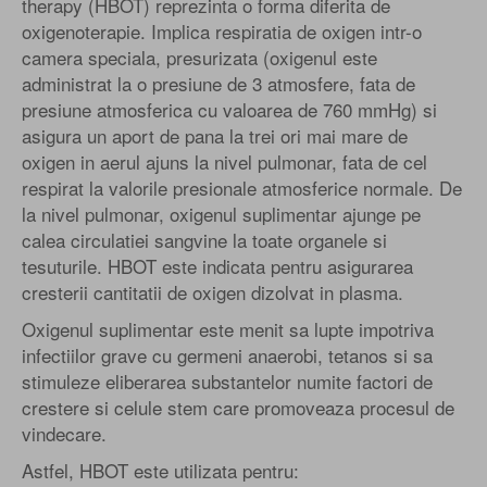
therapy (HBOT) reprezinta o forma diferita de
oxigenoterapie. Implica respiratia de oxigen intr-o
camera speciala, presurizata (oxigenul este
administrat la o presiune de 3 atmosfere, fata de
presiune atmosferica cu valoarea de 760 mmHg) si
asigura un aport de pana la trei ori mai mare de
oxigen in aerul ajuns la nivel pulmonar, fata de cel
respirat la valorile presionale atmosferice normale. De
la nivel pulmonar, oxigenul suplimentar ajunge pe
calea circulatiei sangvine la toate organele si
tesuturile. HBOT este indicata pentru asigurarea
cresterii cantitatii de oxigen dizolvat in plasma.
Oxigenul suplimentar este menit sa lupte impotriva
infectiilor grave cu germeni anaerobi, tetanos si sa
stimuleze eliberarea substantelor numite factori de
crestere si celule stem care promoveaza procesul de
vindecare.
Astfel, HBOT este utilizata pentru: