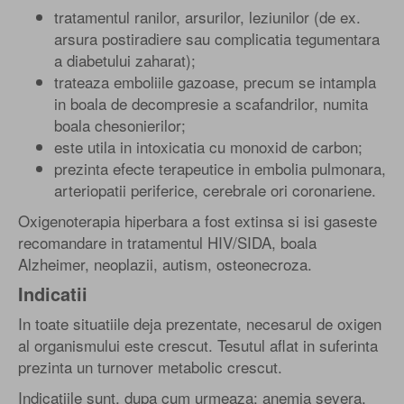
tratamentul ranilor, arsurilor, leziunilor (de ex.
arsura postiradiere sau complicatia tegumentara
a diabetului zaharat);
trateaza emboliile gazoase, precum se intampla
in boala de decompresie a scafandrilor, numita
boala chesonierilor;
este utila in intoxicatia cu monoxid de carbon;
prezinta efecte terapeutice in embolia pulmonara,
arteriopatii periferice, cerebrale ori coronariene.
Oxigenoterapia hiperbara a fost extinsa si isi gaseste
recomandare in tratamentul HIV/SIDA, boala
Alzheimer, neoplazii, autism, osteonecroza.
Indicatii
In toate situatiile deja prezentate, necesarul de oxigen
al organismului este crescut. Tesutul aflat in suferinta
prezinta un turnover metabolic crescut.
Indicatiile sunt, dupa cum urmeaza: anemia severa,