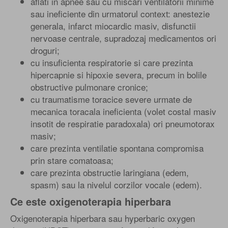
aflati in apnee sau cu miscari ventilatorii minime
sau ineficiente din urmatorul context: anestezie
generala, infarct miocardic masiv, disfunctii
nervoase centrale, supradozaj medicamentos ori
droguri;
cu insuficienta respiratorie si care prezinta
hipercapnie si hipoxie severa, precum in bolile
obstructive pulmonare cronice;
cu traumatisme toracice severe urmate de
mecanica toracala ineficienta (volet costal masiv
insotit de respiratie paradoxala) ori pneumotorax
masiv;
care prezinta ventilatie spontana compromisa
prin stare comatoasa;
care prezinta obstructie laringiana (edem,
spasm) sau la nivelul corzilor vocale (edem).
Ce este oxigenoterapia hiperbara
Oxigenoterapia hiperbara sau hyperbaric oxygen