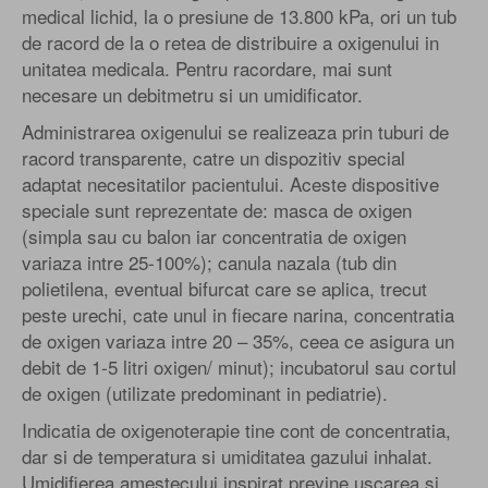
medical lichid, la o presiune de 13.800 kPa, ori un tub
de racord de la o retea de distribuire a oxigenului in
unitatea medicala. Pentru racordare, mai sunt
necesare un debitmetru si un umidificator.
Administrarea oxigenului se realizeaza prin tuburi de
racord transparente, catre un dispozitiv special
adaptat necesitatilor pacientului. Aceste dispositive
speciale sunt reprezentate de: masca de oxigen
(simpla sau cu balon iar concentratia de oxigen
variaza intre 25-100%); canula nazala (tub din
polietilena, eventual bifurcat care se aplica, trecut
peste urechi, cate unul in fiecare narina, concentratia
de oxigen variaza intre 20 – 35%, ceea ce asigura un
debit de 1-5 litri oxigen/ minut); incubatorul sau cortul
de oxigen (utilizate predominant in pediatrie).
Indicatia de oxigenoterapie tine cont de concentratia,
dar si de temperatura si umiditatea gazului inhalat.
Umidifierea amestecului inspirat previne uscarea si