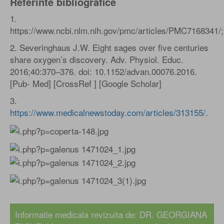
Referinte bibliografice
1.
https://www.ncbi.nlm.nih.gov/pmc/articles/PMC7168341/;
2. Severinghaus J.W. Eight sages over five centuries
share oxygen’s discovery. Adv. Physiol. Educ.
2016;40:370–376. doi: 10.1152/advan.00076.2016.
[Pub- Med] [CrossRef ] [Google Scholar]
3.
https://www.medicalnewstoday.com/articles/313155/.
Informatie medicala revizuita de:
DR. GEORGIANA