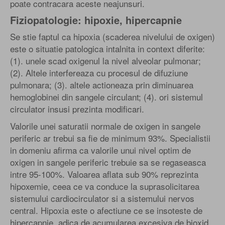
poate contracara aceste neajunsuri.
Fiziopatologie: hipoxie, hipercapnie
Se stie faptul ca hipoxia (scaderea nivelului de oxigen)
este o situatie patologica intalnita in context diferite:
(1). unele scad oxigenul la nivel alveolar pulmonar;
(2). Altele interfereaza cu procesul de difuziune
pulmonara; (3). altele actioneaza prin diminuarea
hemoglobinei din sangele circulant; (4). ori sistemul
circulator insusi prezinta modificari.
Valorile unei saturatii normale de oxigen in sangele
periferic ar trebui sa fie de minimum 93%. Specialistii
in domeniu afirma ca valorile unui nivel optim de
oxigen in sangele periferic trebuie sa se regaseasca
intre 95-100%. Valoarea aflata sub 90% reprezinta
hipoxemie, ceea ce va conduce la suprasolicitarea
sistemului cardiocirculator si a sistemului nervos
central. Hipoxia este o afectiune ce se insoteste de
hipercapnie, adica de acumularea excesiva de bioxid