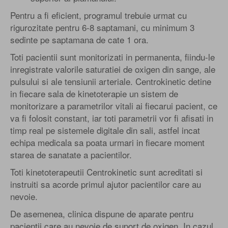
Pentru a fi eficient, programul trebuie urmat cu
rigurozitate pentru 6-8 saptamani, cu minimum 3
sedinte pe saptamana de cate 1 ora.
Toti pacientii sunt monitorizati in permanenta, fiindu-le
inregistrate valorile saturatiei de oxigen din sange, ale
pulsului si ale tensiunii arteriale. Centrokinetic detine
in fiecare sala de kinetoterapie un sistem de
monitorizare a parametrilor vitali ai fiecarui pacient, ce
va fi folosit constant, iar toti parametrii vor fi afisati in
timp real pe sistemele digitale din sali, astfel incat
echipa medicala sa poata urmari in fiecare moment
starea de sanatate a pacientilor.
Toti kinetoterapeutii Centrokinetic sunt acreditati si
instruiti sa acorde primul ajutor pacientilor care au
nevoie.
De asemenea, clinica dispune de aparate pentru
pacientii care au nevoie de suport de oxigen. In cazul