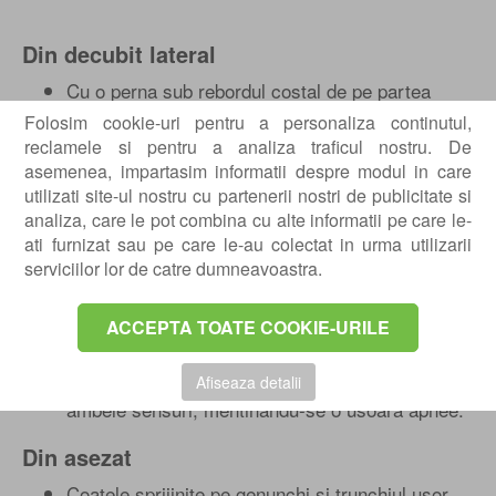
Din decubit lateral
Cu o perna sub rebordul costal de pe partea
dreapta, capul pozitionat mai jos si mana stanga
Folosim cookie-uri pentru a personaliza continutul,
deasupra capului, se executa inspir timp de 3
reclamele si pentru a analiza traficul nostru. De
secunde si expir timp de 4 secunde
asemenea, impartasim informatii despre modul in care
utilizati site-ul nostru cu partenerii nostri de publicitate si
Perna sub cap, pacientul executa inspir si expir,
analiza, care le pot combina cu alte informatii pe care le-
in timp ce fizioterapeutul plaseaza mana in
ati furnizat sau pe care le-au colectat in urma utilizarii
spatiul costo-iliac de partea hemidiafragmului
serviciilor lor de catre dumneavoastra.
care este lucrat si impinge inauntru si in sus
cand pacientul realizeaza expirul.
ACCEPTA TOATE COOKIE-URILE
Mana a kinetoterapeutului pe coaste si una pe
creasta iliaca. Pacientul executa un expir fortat,
in timp ce terapeutul impinge cu mainile in
Afiseaza detalii
ambele sensuri, mentinandu-se o usoara apnee.
Din asezat
Coatele sprijinite pe genunchi si trunchiul usor