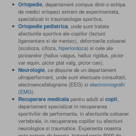
, departament compus dintr-o echipa
Ortopedie
de medici ortopezi extrem de experimentata,
specializati in traumatologie sportiva.
, unde sunt tratate
Ortopedie pediatrica
afectiunile sportive ale copiilor (leziuni
ligamentare si de menisc), deformarile coloanei
(scolioza, cifoza,
hiperlordoza
) si cele ale
picioarelor (hallux valgus, hallux rigidus, picior
var equin, picior plat valg, picior cav).
, ce dispune de un departament
Neurologie
ultraperformant, unde sunt efectuate consultatii,
electroencefalograme (EEG) si
electromiografii
(EMG)
.
pentru adulti si
,
Recuperare medicala
copii
departament specializat in recuperarea
sportivilor de performanta, in afectiunile coloanei
vertebrale, in recuperarea copiilor cu afectiuni
neurologice si traumatice. Experienta noastra
este extrem de bogata, tratand peste 5000 de