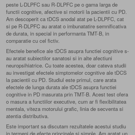
peste L-DLPFC sau R-DLPFC pe o gama larga de
functii cognitive, afective si motorii la pacientii cu PD.
Am descoperit ca tDCS anodal atat pe L-DLPFC, cat
si pe R-DLPFC au aratat o imbunatatire semnificativa
de durata, in special in performanta TMT-B, in
comparatie cu cel fictiv.
Efectele benefice ale tDCS asupra functiei cognitive s-
au aratat subiectilor sanatosi si in alte afectiuni
neuropsihiatrice. Cu toate acestea, doar cateva studii
au investigat efectele simptomelor cognitive ale tDCS
la pacientii cu PD. Studiul este primul, care arata
efectele de lunga durata ale tDCS asupra functiei
cognitive in PD masurata prin TMT-B. Acest test ofera
o masura a functiilor executive, cum ar fi flexibilitatea
mentala, viteza motorului grafic, linia de secventa si
atentia distributiva.
Este important sa discutam rezultatele acestui studiu
in termeni de efecte principale si simple. Am aratat un