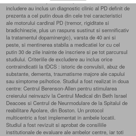
medie de 61 8 ani) cu PD idiopata. Criteriile de
includere au inclus un diagnostic clinic al PD definit de
prezenta a cel putin doua din cele trei caracteristici
ale motorului cardinal PD (tremor, rigiditate si
bradichinezie, plus un raspuns sustinut si semnificativ
la tratamentul dopaminergic), varsta de 40 ani si
peste, si mentinerea stabila a medicatiei lor cu cel
putin 30 de zile inainte de inscriere si pe tot parcursul
studiului. Criteriile de excludere au inclus orice
contraindicatii la tDCS : istoric de convulsii, abuz de
substante, dementa, traumatisme majore ale capului
sau simptome psihotice. Studiul a fost realizat in doua
centre: Centrul Berenson-Allen pentru stimularea
creierului neinvaziv la Centrul Medical din Beth Israel
Deacoes si Centrul de Neurmodulare de la Spitalul de
reabilitare Apolare, din Boston. Un protocol
multicentric a fost implementat in ambele locatii.
Studiul a fost revizuit si aprobat de consiliile
institutionale de evaluare ale ambelor centre, iar toti