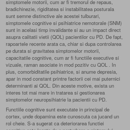
simptomele motorii, cum ar fi tremorul de repaus,
bradichinezie, rigiditatea si instabilitatea posturala
sunt semne distinctive ale acestei tulburari,
simptomele cognitive si psihiatrice nemotorale (SNM)
sunt in acelasi timp invalidante si au un impact direct
asupra calitatii vietii (QOL) pacientilor cu PD. De fapt,
rapoartele recente arata ca, chiar si dupa controlarea
pe durata si gravitatea simptomelor motorii,
capacitatile cognitive, cum ar fi functiile executive si
vizuale, raman asociate in mod pozitiv cu QOL . In
plus, comorbiditatile psihiatrice, si anume depresia,
apar in mod constant printre factorii cei mai puternici
determinanti ai QOL. Din aceste motive, exista un
interes tot mai mare in tratarea si gestionarea
simptomelor neuropsihiatrie la pacientii cu PD.
Functiile cognitive sunt executate in principal de
cortex, unde dopamina este cunoscuta ca jucand un
rol cheie. S-a sugerat ca deteriorarea functiei