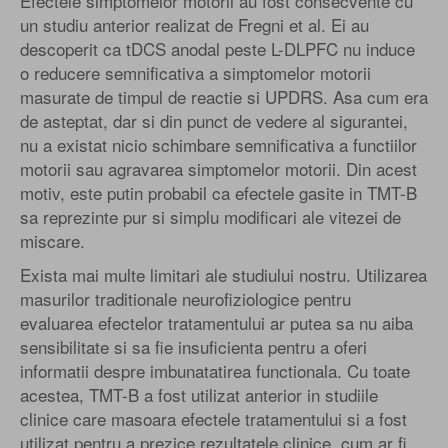
Efectele simptomelor motorii au fost consecvente cu
un studiu anterior realizat de Fregni et al. Ei au
descoperit ca tDCS anodal peste L-DLPFC nu induce
o reducere semnificativa a simptomelor motorii
masurate de timpul de reactie si UPDRS. Asa cum era
de asteptat, dar si din punct de vedere al sigurantei,
nu a existat nicio schimbare semnificativa a functiilor
motorii sau agravarea simptomelor motorii. Din acest
motiv, este putin probabil ca efectele gasite in TMT-B
sa reprezinte pur si simplu modificari ale vitezei de
miscare.
Exista mai multe limitari ale studiului nostru. Utilizarea
masurilor traditionale neurofiziologice pentru
evaluarea efectelor tratamentului ar putea sa nu aiba
sensibilitate si sa fie insuficienta pentru a oferi
informatii despre imbunatatirea functionala. Cu toate
acestea, TMT-B a fost utilizat anterior in studiile
clinice care masoara efectele tratamentului si a fost
utilizat pentru a prezice rezultatele clinice, cum ar fi