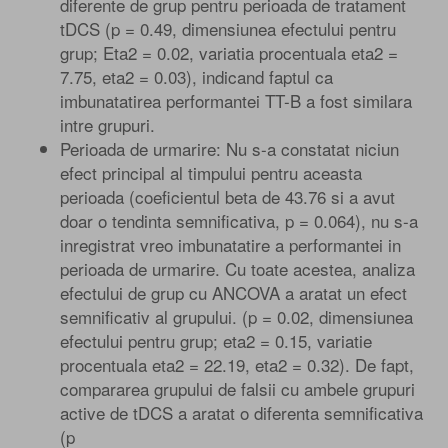
diferente de grup pentru perioada de tratament
tDCS (p = 0.49, dimensiunea efectului pentru
grup; Eta2 = 0.02, variatia procentuala eta2 =
7.75, eta2 = 0.03), indicand faptul ca
imbunatatirea performantei TT-B a fost similara
intre grupuri.
Perioada de urmarire: Nu s-a constatat niciun
efect principal al timpului pentru aceasta
perioada (coeficientul beta de 43.76 si a avut
doar o tendinta semnificativa, p = 0.064), nu s-a
inregistrat vreo imbunatatire a performantei in
perioada de urmarire. Cu toate acestea, analiza
efectului de grup cu ANCOVA a aratat un efect
semnificativ al grupului. (p = 0.02, dimensiunea
efectului pentru grup; eta2 = 0.15, variatie
procentuala eta2 = 22.19, eta2 = 0.32). De fapt,
compararea grupului de falsii cu ambele grupuri
active de tDCS a aratat o diferenta semnificativa
(p