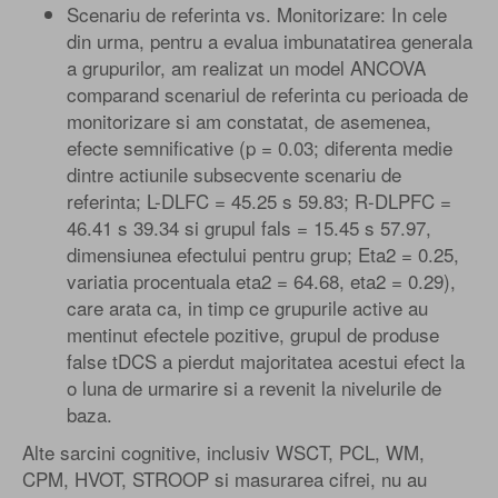
Scenariu de referinta vs. Monitorizare: In cele
din urma, pentru a evalua imbunatatirea generala
a grupurilor, am realizat un model ANCOVA
comparand scenariul de referinta cu perioada de
monitorizare si am constatat, de asemenea,
efecte semnificative (p = 0.03; diferenta medie
dintre actiunile subsecvente scenariu de
referinta; L-DLFC = 45.25 s 59.83; R-DLPFC =
46.41 s 39.34 si grupul fals = 15.45 s 57.97,
dimensiunea efectului pentru grup; Eta2 = 0.25,
variatia procentuala eta2 = 64.68, eta2 = 0.29),
care arata ca, in timp ce grupurile active au
mentinut efectele pozitive, grupul de produse
false tDCS a pierdut majoritatea acestui efect la
o luna de urmarire si a revenit la nivelurile de
baza.
Alte sarcini cognitive, inclusiv WSCT, PCL, WM,
CPM, HVOT, STROOP si masurarea cifrei, nu au