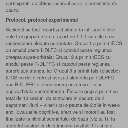
participantii au obtinut acordul scris in cunostinta de
cauza.
Protocol. protocol experimental
Subiectii au fost repartizati aleatoriu intr-unul dintre
cele trei grupuri intr-un raport de 1:1:1 cu utilizarea
randomizarii blocate permutate. Grupa 1 a primit tDCS
cu anodul peste L-DLFC si catodul peste regiunea
dreapta supra-orbitala; Grupul 2 a primit tDCS cu
anodul peste R-DLPFC si catodul peste regiunea
surorbitala stanga, iar Grupul 3 a primit fals (placebo)
tDCS cu doi electrozi asezati aleatoriu pe l-DLPFC
sau R-DLPFC si zona corespunzatoare, zona
supraorbitala contralaterala. Fiecare grup a primit un
total de 10 sesiuni de stimulare in decurs de 2
saptamani (luni – vineri) cu o pauza de 2 zile in week-
end. Evaluarile cognitive, afective si motorii au fost
finalizate la nivelul scenariului de baza (vizita 1), la
sfarsitul sesiunilor de stimulare (vizitati 11) si la o