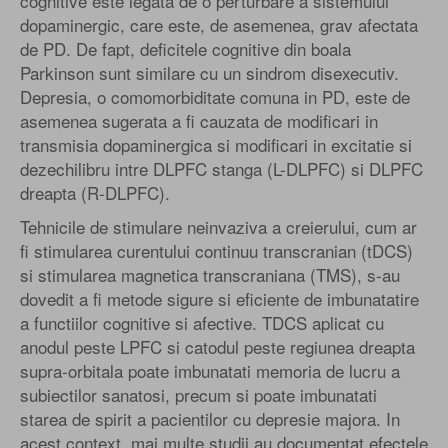
cognitive este legata de o perturbare a sistemului
dopaminergic, care este, de asemenea, grav afectata
de PD. De fapt, deficitele cognitive din boala
Parkinson sunt similare cu un sindrom disexecutiv.
Depresia, o comomorbiditate comuna in PD, este de
asemenea sugerata a fi cauzata de modificari in
transmisia dopaminergica si modificari in excitatie si
dezechilibru intre DLPFC stanga (L-DLPFC) si DLPFC
dreapta (R-DLPFC).
Tehnicile de stimulare neinvaziva a creierului, cum ar
fi stimularea curentului continuu transcranian (tDCS)
si stimularea magnetica transcraniana (TMS), s-au
dovedit a fi metode sigure si eficiente de imbunatatire
a functiilor cognitive si afective. TDCS aplicat cu
anodul peste LPFC si catodul peste regiunea dreapta
supra-orbitala poate imbunatati memoria de lucru a
subiectilor sanatosi, precum si poate imbunatati
starea de spirit a pacientilor cu depresie majora. In
acest context, mai multe studii au documentat efectele