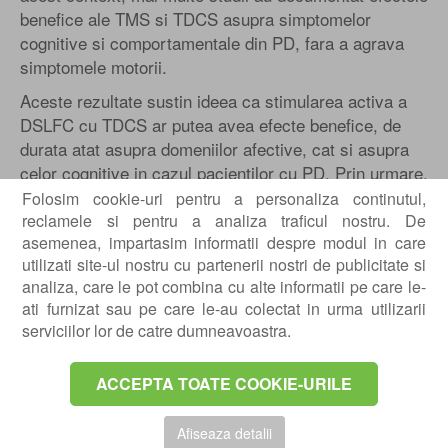
benefice ale TMS si TDCS asupra simptomelor
cognitive si comportamentale din PD, fara a agrava
simptomele motorii.
Aceste rezultate sustin ideea ca stimularea activa a
DSLFC cu TDCS ar putea avea efecte benefice, de
durata atat asupra domeniilor afective, cat si asupra
celor cognitive in cazul pacientilor cu PD. Prin urmare,
am realizat un studiu tDCS fals dublu-orb, cu 10 de
Folosim cookie-uri pentru a personaliza continutul,
sesiuni, la pacienti cu PD. Am emis ipoteza ca
reclamele si pentru a analiza traficul nostru. De
asemenea, impartasim informatii despre modul in care
aplicarea tDCS prin L-DLPFC ar imbunatati functia
utilizati site-ul nostru cu partenerii nostri de publicitate si
cognitiva si simptomele afective fara a modifica
analiza, care le pot combina cu alte informatii pe care le-
functia motorie cu stimularea falsa.
ati furnizat sau pe care le-au colectat in urma utilizarii
serviciilor lor de catre dumneavoastra.
Materiale si metode
Subiecte
ACCEPTA TOATE COOKIE-URILE
La studiu au fost inscrisi 18 pacienti (6 femei si 12
barbati) cu varste cuprinse intre 40 si 71 ani (varsta
Afiseaza detalii