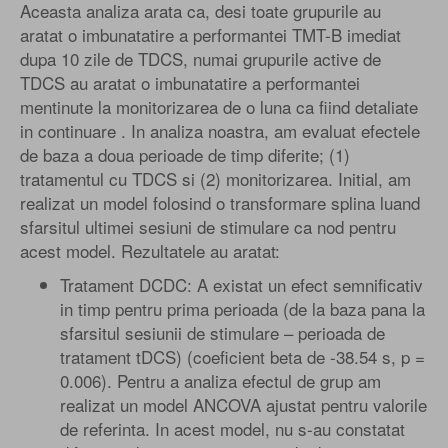
Aceasta analiza arata ca, desi toate grupurile au
aratat o imbunatatire a performantei TMT-B imediat
dupa 10 zile de TDCS, numai grupurile active de
TDCS au aratat o imbunatatire a performantei
mentinute la monitorizarea de o luna ca fiind detaliate
in continuare . In analiza noastra, am evaluat efectele
de baza a doua perioade de timp diferite; (1)
tratamentul cu TDCS si (2) monitorizarea. Initial, am
realizat un model folosind o transformare splina luand
sfarsitul ultimei sesiuni de stimulare ca nod pentru
acest model. Rezultatele au aratat:
Tratament DCDC: A existat un efect semnificativ
in timp pentru prima perioada (de la baza pana la
sfarsitul sesiunii de stimulare – perioada de
tratament tDCS) (coeficient beta de -38.54 s, p =
0.006). Pentru a analiza efectul de grup am
realizat un model ANCOVA ajustat pentru valorile
de referinta. In acest model, nu s-au constatat