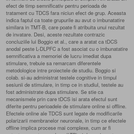
efect de timp semnificativ pentru perioada de
tratament cu TDCS fara niciun efect de grup. Aceasta
indica faptul ca toate grupurile au avut o imbunatatire
similara in TMT-B, care poate fi atribuita unui rezultat
de invatare. Desi, aceste rezultate contrazic
concluziile lui Boggio et al., care a aratat ca tDCS
anodal peste L-DLPFC a fost asociat cu o imbunatatire
semnificativa a memoriei de lucru imediat dupa
stimulare, trebuie sa remarcam diferentele
metodologice intre proiectele de studiu. Boggio si
colab. si-au administrat testele cognitive in timpul
sesiunii de stimulare, in timp ce in studiul, testele au
fost administrate dupa stimulare. Se stie ca
mecanismele prin care tDCS isi arata efectul sunt
diferite pentru perioadele de stimulare online si offline.
Efectele online ale TDCS sunt legate de modificarile
polarizarii membranelor neuronale, in timp ce efectele
offline implica procese mai complexe, cum ar fi