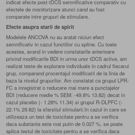
indicat efecte post-tDCS semnificative comparativ cu
efectele de monitorizare atunci cand au fost
comparate intre grupuri de stimulare.
Efecte asupra starii de spirit
Modelele ANCOVA nu au aratat niciun efect
semnificativ in cazul functiilor cu spline. Cu toate
acestea, avand in vedere constatarile anterioare
privind modificarile BDI in urma unor tDCS active, am
realizat teste de explorare individuale in cadrul fiecarui
grup, comparand procentajul modificarii de la linia de
baza la nivelul grupurilor. Am constatat ca grupul LPR-
FC a inregistrat o reducere mai mare a punctajelor
BDI (reducere medie % SEM: -49.8% 13.82) decat in
cazul placebo (- 1.28% 11.34) si grupul R-DLPFC (-
22.1% 29.82) la sfarsitul stimularii.In cazul in care se
utilizeaza un test de toxicitate pentru a se verifica
daca substanta este mai putin de 0.027 %, se poate
aplica testul de toxicitate pentru a se verifica daca