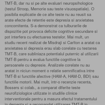
TMT-B, dar nu si pe alte evaluari neuropsihologice
(testul Stroop, Memorie sau teste visuospatiale). O
posibila explicatie de ce alte teste nu au reusit sa
arate efecte de retentie este depresia si anxietatea
concomitenta. S-a demonstrat ca tulburarile de
dispozitie pot provoca deficite cognitive secundare si
pot interfera cu efectuarea testelor. Mai mult, un
studiu recent realizat de Misdraji si Carlton a aratat ca
anxietatea si depresia erau slab corelate cu testarea
TMT-B, care subliniaza potentialul puternic al utilizarii
TMT-B pentru a evalua functiile cognitive la
persoanele cu depresie. Analizele corelate nu au
aratat in niciun moment o relatie semnificativa intre
TMT-B si functiile afective (HAM-A, HAM-D, BDI) sau
functiile motorii. Mai mult, intr-o recenzie recenta,
Bossers si colab., a comparat diferite teste
neurofiziologice utilizate in studiile clinice
interventionale pentru a masura efectul tratamentului
in dementa si a recomandat utilizarea TMT-B in