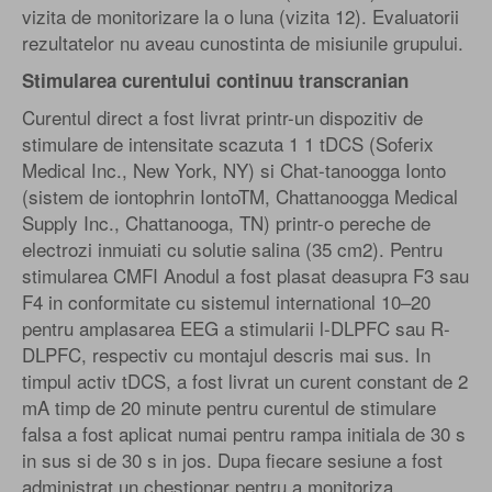
vizita de monitorizare la o luna (vizita 12). Evaluatorii
rezultatelor nu aveau cunostinta de misiunile grupului.
Stimularea curentului continuu transcranian
Curentul direct a fost livrat printr-un dispozitiv de
stimulare de intensitate scazuta 1 1 tDCS (Soferix
Medical Inc., New York, NY) si Chat-tanoogga Ionto
(sistem de iontophrin IontoTM, Chattanoogga Medical
Supply Inc., Chattanooga, TN) printr-o pereche de
electrozi inmuiati cu solutie salina (35 cm2). Pentru
stimularea CMFI Anodul a fost plasat deasupra F3 sau
F4 in conformitate cu sistemul international 10–20
pentru amplasarea EEG a stimularii l-DLPFC sau R-
DLPFC, respectiv cu montajul descris mai sus. In
timpul activ tDCS, a fost livrat un curent constant de 2
mA timp de 20 minute pentru curentul de stimulare
falsa a fost aplicat numai pentru rampa initiala de 30 s
in sus si de 30 s in jos. Dupa fiecare sesiune a fost
administrat un chestionar pentru a monitoriza