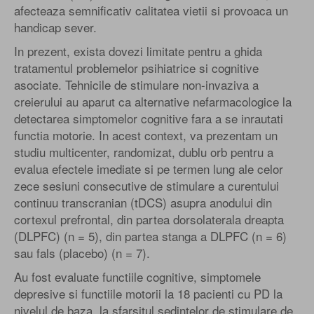
afecteaza semnificativ calitatea vietii si provoaca un
handicap sever.
In prezent, exista dovezi limitate pentru a ghida
tratamentul problemelor psihiatrice si cognitive
asociate. Tehnicile de stimulare non-invaziva a
creierului au aparut ca alternative nefarmacologice la
detectarea simptomelor cognitive fara a se inrautati
functia motorie. In acest context, va prezentam un
studiu multicenter, randomizat, dublu orb pentru a
evalua efectele imediate si pe termen lung ale celor
zece sesiuni consecutive de stimulare a curentului
continuu transcranian (tDCS) asupra anodului din
cortexul prefrontal, din partea dorsolaterala dreapta
(DLPFC) (n = 5), din partea stanga a DLPFC (n = 6)
sau fals (placebo) (n = 7).
Au fost evaluate functiile cognitive, simptomele
depresive si functiile motorii la 18 pacienti cu PD la
nivelul de baza, la sfarsitul sedintelor de stimulare de