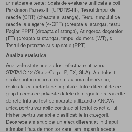
urmatoarele teste: Scala de evaluare unificata a bolii
Parkinson Partea-III (UPDRS-III), Testul timpul de
reactie (SRT) (dreapta si stanga), Testul timpului de
reactie la alegere (4-CRT) (dreapta si stanga), testul
Peglar PPPT (dreapta si stanga), Atingerea degetelor
(FT) (dreapta si stanga), timpul de mers (WT), si
Testul de pronatie si supinatie (PPT).
Analiza statistica
Analizele statistice au fost efectuate utilizand
STATA/IC 12 (Stata-Corp LP, TX, SUA). Am folosit
analiza intentiei de a trata cu ultima observatie,
realizata ca metoda de imputare. Intre diferentele de
grup in ceea ce priveste datele demografice si valorile
de referinta au fost comparate utilizand o ANOVA
unica pentru variabile continue si testul exact al lui
Fisher pentru variabile clasificabile in categorii.
Deoarece am anticipat un efect diferentiat in timpul
stimularii fata de monitorizare, am impartit aceste