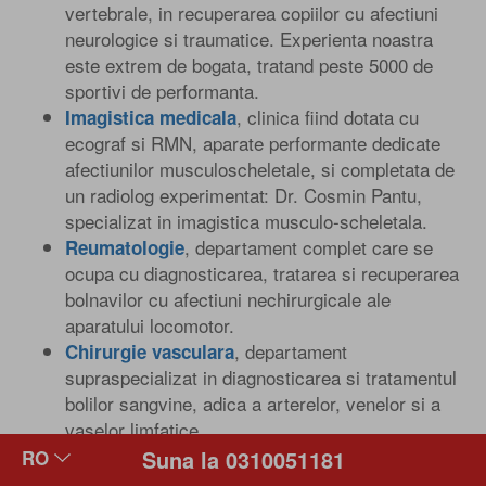
vertebrale, in recuperarea copiilor cu afectiuni
neurologice si traumatice. Experienta noastra
este extrem de bogata, tratand peste 5000 de
sportivi de performanta.
, clinica fiind dotata cu
Imagistica medicala
ecograf si RMN, aparate performante dedicate
afectiunilor musculoscheletale, si completata de
un radiolog experimentat: Dr. Cosmin Pantu,
specializat in imagistica musculo-scheletala.
, departament complet care se
Reumatologie
ocupa cu diagnosticarea, tratarea si recuperarea
bolnavilor cu afectiuni nechirurgicale ale
aparatului locomotor.
, departament
Chirurgie vasculara
supraspecializat in diagnosticarea si tratamentul
bolilor sangvine, adica a arterelor, venelor si a
vaselor limfatice.
. Afectiunile neurologice
Psihologie si logopedie
Suna la 0310051181
sau osteoarticulare pot avea un impact