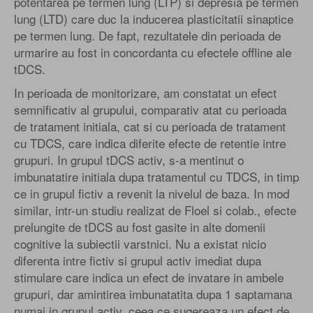
potentarea pe termen lung (LTP) si depresia pe termen
lung (LTD) care duc la inducerea plasticitatii sinaptice
pe termen lung. De fapt, rezultatele din perioada de
urmarire au fost in concordanta cu efectele offline ale
tDCS.
In perioada de monitorizare, am constatat un efect
semnificativ al grupului, comparativ atat cu perioada
de tratament initiala, cat si cu perioada de tratament
cu TDCS, care indica diferite efecte de retentie intre
grupuri. In grupul tDCS activ, s-a mentinut o
imbunatatire initiala dupa tratamentul cu TDCS, in timp
ce in grupul fictiv a revenit la nivelul de baza. In mod
similar, intr-un studiu realizat de Floel si colab., efecte
prelungite de tDCS au fost gasite in alte domenii
cognitive la subiectii varstnici. Nu a existat nicio
diferenta intre fictiv si grupul activ imediat dupa
stimulare care indica un efect de invatare in ambele
grupuri, dar amintirea imbunatatita dupa 1 saptamana
numai in grupul activ, ceea ce sugereaza un efect de