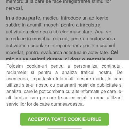
membrului la care se face inregistrarea stimulilor
nervosi.
, medicul introduce un ac foarte
In a doua parte
subtire in anumiti muschi pentru a inregistra
activitatea electrica a fibrelor musculare. Acul se
introduce in muschiul relaxat, pentru monitorizarea
activitatii musculare in repaus, iar apoi in muschiul
incordat, pentru evaluarea acestuia in activitate.
Cel
mic nu va resimti durere, ci doar o senzatie de
Folosim cookie-uri pentru a personaliza continutul,
presiune – acul are doar rol de inregistrare a
reclamele si pentru a analiza traficul nostru. De
stimulilor. Va percepe doar o senzatie de presiune,
asemenea, impartasim informatii despre modul in care
caci acul are doar rol de inregistrare a stimulilor.
utilizati site-ul nostru cu partenerii nostri de publicitate si
analiza, care le pot combina cu alte informatii pe care le-
ati furnizat sau pe care le-au colectat in urma utilizarii
serviciilor lor de catre dumneavoastra.
ACCEPTA TOATE COOKIE-URILE