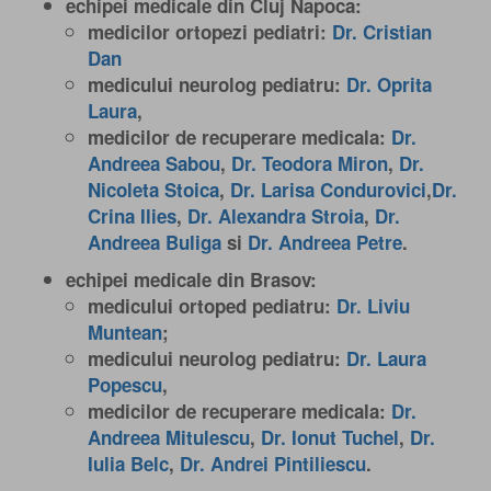
echipei medicale din Cluj Napoca
:
medicilor ortopezi pediatri:
Dr. Cristian
Dan
medicului neurolog pediatru:
Dr. Oprita
Laura
,
medicilor de recuperare medicala:
Dr.
Andreea Sabou
,
Dr. Teodora Miron
,
Dr.
Nicoleta Stoica
,
Dr. Larisa Condurovici
,
Dr.
Crina Ilies
,
Dr. Alexandra Stroia
,
Dr.
Andreea Buliga
si
Dr. Andreea Petre
.
echipei medicale din Brasov
:
medicului ortoped pediatru:
Dr. Liviu
Muntean
;
medicului neurolog pediatru:
Dr. Laura
Popescu
,
medicilor de recuperare medicala:
Dr.
Andreea Mitulescu
,
Dr. Ionut Tuchel
,
Dr.
Iulia Belc
,
Dr. Andrei Pintiliescu
.