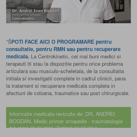
”Š
POTI FACE AICI O PROGRAMARE pentru
consultatie, pentru RMN sau pentru recuperare
La Centrokinetic, cei mai buni medici si
medicala.
terapeuti iti stau la dispozitie pentru orice problema
articulara sau musculo-scheletala, de la consultatia
initiala si investigatii complete in cadrul clinicii, pana
la tratament si recuperare medicala completa in
afectiuni de coloana, traumatice sau post chirurgicale.
Informatie medicala revizuita de:
DR. ANDREI
BOGDAN
, Medic primar ortopedie - traumatologie
Actualizat: 28-06-2022 / Publicat: 04-07-2017