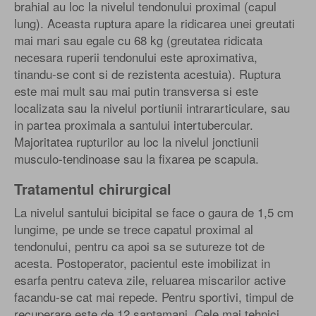
brahial au loc la nivelul tendonului proximal (capul
lung). Aceasta ruptura apare la ridicarea unei greutati
mai mari sau egale cu 68 kg (greutatea ridicata
necesara ruperii tendonului este aproximativa,
tinandu-se cont si de rezistenta acestuia). Ruptura
este mai mult sau mai putin transversa si este
localizata sau la nivelul portiunii intrararticulare, sau
in partea proximala a santului intertubercular.
Majoritatea rupturilor au loc la nivelul jonctiunii
musculo-tendinoase sau la fixarea pe scapula.
Tratamentul chirurgical
La nivelul santului bicipital se face o gaura de 1,5 cm
lungime, pe unde se trece capatul proximal al
tendonului, pentru ca apoi sa se sutureze tot de
acesta. Postoperator, pacientul este imobilizat in
esarfa pentru cateva zile, reluarea miscarilor active
facandu-se cat mai repede. Pentru sportivi, timpul de
recuperare este de 12 saptamani. Cele mai tehnici