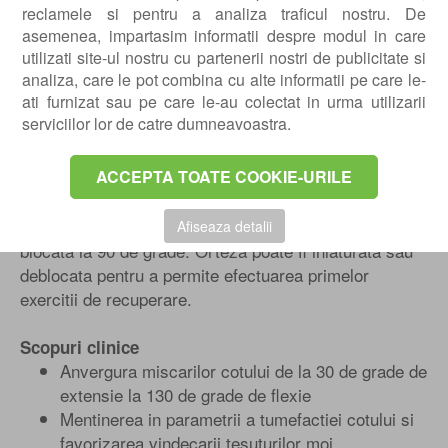
reclamele si pentru a analiza traficul nostru. De
asemenea, impartasim informatii despre modul in care
utilizati site-ul nostru cu partenerii nostri de publicitate si
Protocol de recuperare
analiza, care le pot combina cu alte informatii pe care le-
ati furnizat sau pe care le-au colectat in urma utilizarii
Faza 1: Saptamanile 1 - 3
serviciilor lor de catre dumneavoastra.
In prima saptamana post-operatorie, pacientul va avea
ACCEPTA TOATE COOKIE-URILE
membrul operat imobilizat intr-o atela de cot, pe care o
va purta in permanenta. Dupa prima saptamana,
pacientul va purta o atela de cot sau o orteza de cot,
Afiseaza detalii
blocata la 90 de grade. Orteza poate fi inlaturata sau
deblocata pentru a permite efectuarea primelor
exercitii de recuperare.
Scopuri clinice
Anvergura miscarilor cotului de la 30 de grade de
extensie la 130 de grade de flexie
Mentinerea in parametrii a tumefactiei cotului si
favorizarea vindecarii tesuturilor moi