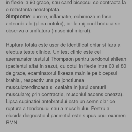
in flexie la 90 grade, sau cand bicepsul se contracta la
o rezistenta neasteptata.
: durere, inflamatie, echimoza in fosa
Simptome
antecubitala (plica cotului), iar la mijlocul bratului se
observa o umflatura (muschiul migrat).
Ruptura totala este usor de identificat chiar si fara a
efectua teste clinice. Un test clinic este cel
asemanator testului Thompson pentru tendonul ahilean
(pacientul aflat in sezut, cu cotul in flexie intre 60 si 80
de grade, examinatorul fixeaza mainile pe bicepsul
brahial, respectiv una pe jonctiunea
musculotendinoasa si cealalta in jurul centurii
musculare; prin contractie, muschiul ascensioneaza).
Lipsa supinatiei antebratului este un semn clar de
ruptura a tendonului sau a muschiului. Pentru a
elucida diagnosticul pacientul este supus unui examen
RMN.