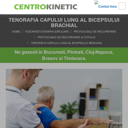
TENORAFIA CAPULUI LUNG AL BICEPSULUI
BRACHIAL
HOME
FIZIOKINETOTERAPIA EXPLICATA
PROTOCOALE DE RE
PROTOCOALE DE RECUPERARE A COTULUI
Ne gasesti in Bucuresti, Ploiesti, Cluj-Napoca,
TENORAFIA CAPULUI LUNG AL BICEPSULUI BRACHIAL
Brasov si Timisoara.