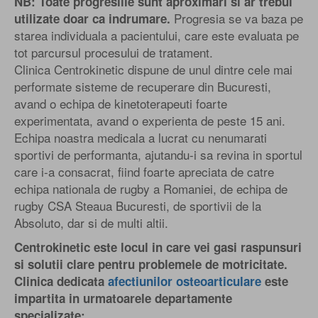
NB: Toate progresiile sunt aproximari si ar trebui
Progresia se va baza pe
utilizate doar ca indrumare.
starea individuala a pacientului, care este evaluata pe
tot parcursul procesului de tratament.
Clinica Centrokinetic dispune de unul dintre cele mai
performate sisteme de recuperare din Bucuresti,
avand o echipa de kinetoterapeuti foarte
experimentata, avand o experienta de peste 15 ani.
Echipa noastra medicala a lucrat cu nenumarati
sportivi de performanta, ajutandu-i sa revina in sportul
care i-a consacrat, fiind foarte apreciata de catre
echipa nationala de rugby a Romaniei, de echipa de
rugby CSA Steaua Bucuresti, de sportivii de la
Absoluto, dar si de multi altii.
Centrokinetic este locul in care vei gasi raspunsuri
si solutii clare pentru problemele de motricitate.
Clinica dedicata
afectiunilor osteoarticulare
este
impartita in urmatoarele departamente
specializate: