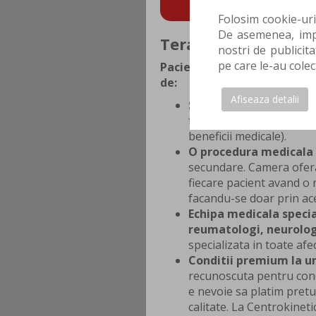
POTI FACE AICI PRO
Folosim cookie-uri
De asemenea, impa
Terapia hiperbara - 
nostri de publicita
pe care le-au colec
Pacientii care apeleaza la s
de:
Afiseaza detalii
Singura camera de ter
functioneaza la 3 atmosf
beneficii medicale).
O procedura medicala 
secundare. Camera ofera 
fiecare pacient avand o m
facandu-se doar prin ac
Echipa medicala specia
reumatologi, neurologi
specializata in toate afe
Conditii premium la un 
recunoscuta pentru condi
e nevoie sa platim pretu
calitate. La Centrokinetic