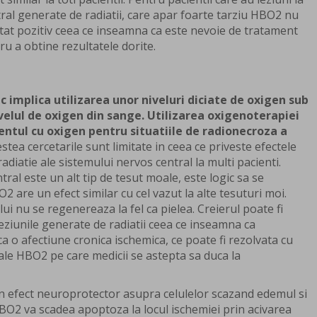
tral generate de radiatii, care apar foarte tarziu HBO2 nu
ltat pozitiv ceea ce inseamna ca este nevoie de tratament
u a obtine rezultatele dorite.
c implica utilizarea unor niveluri diciate de oxigen sub
velul de oxigen din sange. Utilizarea oxigenoterapiei
ntul cu oxigen pentru situatiile de radionecroza a
tea cercetarile sunt limitate in ceea ce priveste efectele
diatie ale sistemului nervos central la multi pacienti.
ral este un alt tip de tesut moale, este logic sa se
2 are un efect similar cu cel vazut la alte tesuturi moi.
ui nu se regenereaza la fel ca pielea. Creierul poate fi
leziunile generate de radiatii ceea ce inseamna ca
ca o afectiune cronica ischemica, ce poate fi rezolvata cu
le HBO2 pe care medicii se astepta sa duca la
n efect neuroprotector asupra celulelor scazand edemul si
HBO2 va scadea apoptoza la locul ischemiei prin acivarea