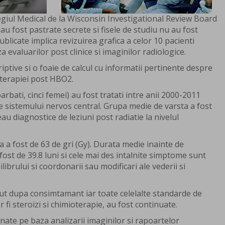
egiul Medical de la Wisconsin Investigational Review Board
 au fost pastrate secrete si fisele de studiu nu au fost
ublicate implica revizuirea grafica a celor 10 pacienti
za evaluarilor post clinice si imaginilor radiologice.
criptive si o foaie de calcul cu informatii pertinente despre
 terapiei post HBO2.
barbati, cinci femei) au fost tratati intre anii 2000-2011
le sistemului nervos central. Grupa medie de varsta a fost
eau diagnostice de leziuni post radiatie la nivelul
 a fost de 63 de gri (Gy). Durata medie inainte de
ost de 39.8 luni si cele mai des intalnite simptome sunt
librului si coordonarii sau modificari ale vederii si
ut dupa consimtamant iar toate celelalte standarde de
 fi steroizi si chimioterapie, au fost continuate.
nate pe baza analizarii imaginilor si rapoartelor