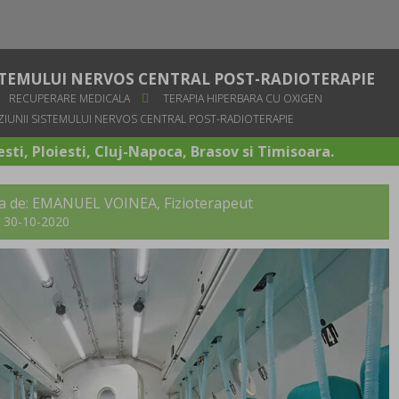
STEMULUI NERVOS CENTRAL POST-RADIOTERAPIE
RECUPERARE MEDICALA
TERAPIA HIPERBARA CU OXIGEN
ZIUNII SISTEMULUI NERVOS CENTRAL POST-RADIOTERAPIE
sti, Ploiesti, Cluj-Napoca, Brasov si Timisoara.
ita de: EMANUEL VOINEA, Fizioterapeut
t: 30-10-2020