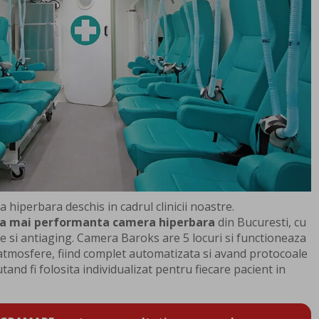
hiperbara deschis in cadrul clinicii noastre.
a mai performanta camera hiperbara
din Bucuresti, cu
le si antiaging. Camera Baroks are 5 locuri si functioneaza
atmosfere, fiind complet automatizata si avand protocoale
utand fi folosita individualizat pentru fiecare pacient in