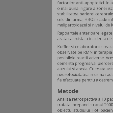
factorilor anti-apoptotici. In
o mai buna irigare a zonei i
stabilitatea barierei cerebral
cele din urma, HBO2 scade infl
meliperoxidazei si nivelul de 
Rapoartele anterioare legate 
arata ca exista o incidenta de
Kuffler si colaboratorii citeaz
observate pe RMN in terapia a
posibilele reactii adverse. Ace
dementa progresiva, pierdere
auzului si ataxia. Cu toate ace
neurotoxicitatea in urma radia
fie efectuate pentru a detre
Metode
Analiza retrospectiva a 10 pac
tratata incepand cu anul 2000
obiectul studiului. Toti paci