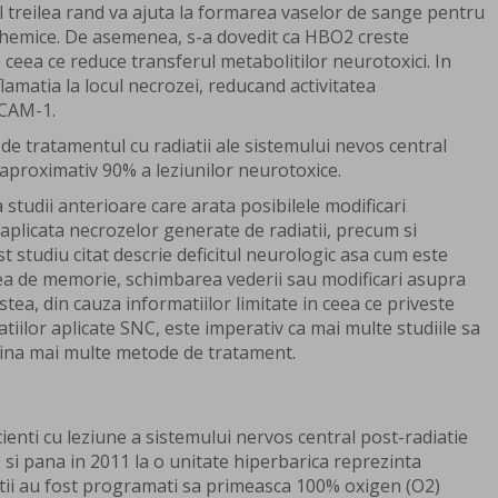
 al treilea rand va ajuta la formarea vaselor de sange pentru
schemice. De asemenea, s-a dovedit ca HBO2 creste
e ceea ce reduce transferul metabolitilor neurotoxici. In
amatia la locul necrozei, reducand activitatea
ICAM-1.
de tratamentul cu radiatii ale sistemului nevos central
 aproximativ 90% a leziunilor neurotoxice.
a studii anterioare care arata posibilele modificari
plicata necrozelor generate de radiatii, precum si
st studiu citat descrie deficitul neurologic asa cum este
a de memorie, schimbarea vederii sau modificari asupra
stea, din cauza informatiilor limitate in ceea ce priveste
tiilor aplicate SNC, este imperativ ca mai multe studiile sa
mina mai multe metode de tratament.
ienti cu leziune a sistemului nervos central post-radiatie
 si pana in 2011 la o unitate hiperbarica reprezinta
entii au fost programati sa primeasca 100% oxigen (O2)