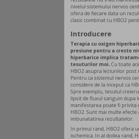
nivelul sistemului nervos cen
ofera de fiecare data un rezu
clasic combinat cu HBO2 pentr
Introducere
Terapia cu oxigen hiperbari
presiune pentru a creste ni
hiperbarice implica tratame
tesuturilor moi.
Cu toate aces
HBO2 asupra leziunilor post ra
Pentru ca sistemul nervos cent
considere de la inceput ca HBO
Spre exemplu, tesutul creierul
lipsit de fluxul sanguin dupa 
manifestarea poate fi privita 
HBO2. Sunt mai multe efecte a
imbunatatirea rezultatelor.
In primul rand, HBO2 ofera u
ischemica. In al doilea rand, 