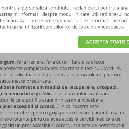
GRAMARE pentru o consultatie sau o evaluare.
 pentru a personaliza continutul, reclamele si pentru a anali
rtasim informatii despre modul in care utilizati site-ul no
beneficii
te si analiza, care le pot combina cu alte informatii pe care
tat in urma utilizarii serviciilor lor de catre dumneavoastra.
erviciile de terapie hiperbara ale clinicii beneficiaza
ACCEPTA TOATE C
apie hiperbara acreditata medical din Bucuresti
, ce
ere (cele de uz estetic merg la 1 atmosfera si nu au
sigura
, fara iradiere, fara dureri, fara alte efecte
protectie completa in privinta transmiterii cu CoVid-19,
asca individuala in timpul terapiei, miscarile respiratorii
easta masca presurizata.
lizata formata din medici de recuperare, ortopezi,
 si neurochirurgi.
Adica o echipa multidisciplinara
ctiunile care pot fi tratate prin terapia hiperbara.
pret accesibil si corect.
Clinica noastra este
tiile oferite si pentru grija pentru fiecare pacient. Insa nu
ri exorbitante pentru a avea acces la servicii medicale de
 gasiti un pret accesibil si corect. Insa este de notat faptul