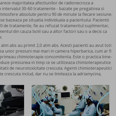
arece majoritatea afectiunilor de radionecroza a
n intervalul 30-60 tratamente - bazate pe pregatirea si
 atmosfere absolute pentru 90 de minute la fiecare sesiune.
 se bazeaza pe situatia individuala a pacientului. Pacientii
 30 de tratamente, fie au refuzat tratamentul suplimentar,
entul din cauza bolii sau a altor factori sau s-a decis ca
e.
4 atm abs au primit 2,0 atm abs. Acesti pacienti au avut toti
rea unor presiuni mai mari in camera hiperbarica, cum ar fi
primeau chimioterapie concomitenta. Este o practica bine-
educe presiunea in timp ce se utilizeaza chimioterapeutice
tatii de neurotoxicitate crescuta. Agenti chimioterapeutici
te crescuta includ, dar nu se limiteaza la adriamycina,