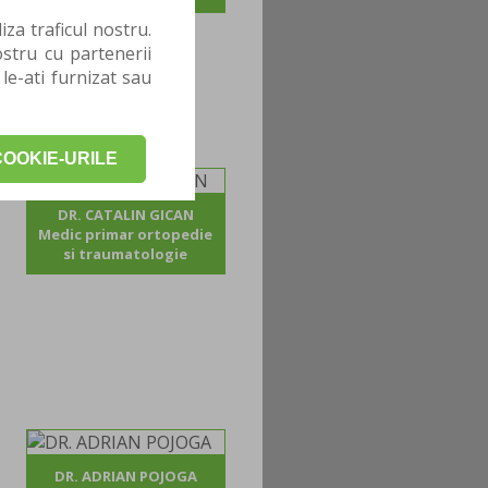
za traficul nostru.
stru cu partenerii
 le-ati furnizat sau
OOKIE-URILE
DR. CATALIN GICAN
Medic primar ortopedie
si traumatologie
DR. ADRIAN POJOGA