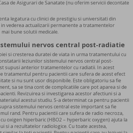
asa de Asigurari de Sanatate (nu oferim servicii decontate
ta legatura cu clinici de prestigiu si universitati din
a in vederea actualizarii permanente a tratamentelor
e mai bune solutii medicale.
sistemului nervos central post-radiatie
piei si cresterea duratei de viata in urma tratamentului cu
constatarii leziunilor sistemului nervos central post-
ost supusi anterior tratamentelor cu radiatii. In acest
e tratamentul pentru pacientii care sufera de acest efect
tate si nu sunt usor disponibile. Este obligatoriu sa fie
ent, sa se tina cont de complicatiile care pot aparea si de
acienti. Revizuirea si investigarea acestor afectiuni si a
materialul acestui studiu. S-a determinat ca pentru pacientii
asupra sistemului nervos central este important sa fie
mul rand. Pentru pacientii care sufera de radio necroza,
 cu oxigen hiperbaric (HBO2 – hyperbaric oxygen) ajuta la
ui si a rezultatelor radiologice. Cu toate acestea,
similar la toti pacientii. Pentru pacientii care au leziuni la