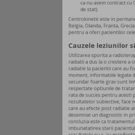
ca nu avem contract cu C
de stat).
Centrokinetic este in permanen
Belgia, Olanda, Franta, Greci
pentru a oferi pacientilor cel
Cauzele leziunilor 
Utilizarea sporita a radiotera
radiatii a dus la o crestere a 
radiatie la pacientii care au f
moment, informatiile legate d
secundar foarte grav sunt limi
respectate optiunile de tratam
rata de succes pentru acesti p
rezultatelor subiective, face 
care au efecte post radiatie 
desemnat un diagnostic in pri
concluzia este ca tratamentul
imbunatatirea starii pacientul
rezultatele nu s-au manifestat 