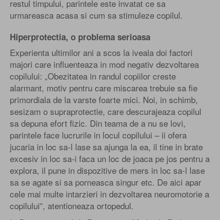
restul timpului, parintele este invatat ce sa
urmareasca acasa si cum sa stimuleze copilul.
Hiperprotectia, o problema serioasa
Experienta ultimilor ani a scos la iveala doi factori
majori care influenteaza in mod negativ dezvoltarea
copilului: „Obezitatea in randul copiilor creste
alarmant, motiv pentru care miscarea trebuie sa fie
primordiala de la varste foarte mici. Noi, in schimb,
sesizam o supraprotectie, care descurajeaza copilul
sa depuna efort fizic. Din teama de a nu se lovi,
parintele face lucrurile in locul copilului – ii ofera
jucaria in loc sa-l lase sa ajunga la ea, il tine in brate
excesiv in loc sa-i faca un loc de joaca pe jos pentru a
explora, il pune in dispozitive de mers in loc sa-l lase
sa se agate si sa porneasca singur etc. De aici apar
cele mai multe intarzieri in dezvoltarea neuromotorie a
copilului”, atentioneaza ortopedul.