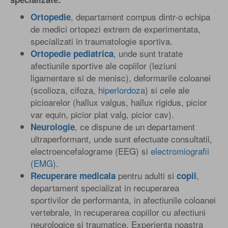
, departament compus dintr-o echipa
Ortopedie
de medici ortopezi extrem de experimentata,
specializati in traumatologie sportiva.
, unde sunt tratate
Ortopedie pediatrica
afectiunile sportive ale copiilor (leziuni
ligamentare si de menisc), deformarile coloanei
(scolioza, cifoza,
hiperlordoza
) si cele ale
picioarelor (hallux valgus, hallux rigidus, picior
var equin, picior plat valg, picior cav).
, ce dispune de un departament
Neurologie
ultraperformant, unde sunt efectuate consultatii,
electroencefalograme (EEG) si
electromiografii
(EMG)
.
pentru adulti si
,
Recuperare medicala
copii
departament specializat in recuperarea
sportivilor de performanta, in afectiunile coloanei
vertebrale, in recuperarea copiilor cu afectiuni
neurologice si traumatice. Experienta noastra