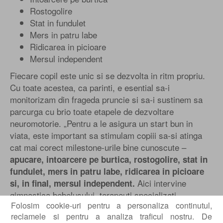
Rostogolire
Stat in fundulet
Mers in patru labe
Ridicarea in picioare
Mersul independent
Fiecare copil este unic si se dezvolta in ritm propriu.
Cu toate acestea, ca parinti, e esential sa-i
monitorizam din frageda pruncie si sa-i sustinem sa
parcurga cu brio toate etapele de dezvoltare
neuromotorie. „Pentru a le asigura un start bun in
viata, este important sa stimulam copiii sa-si atinga
cat mai corect milestone-urile bine cunoscute –
apucare, intoarcere pe burtica, rostogolire, stat in
fundulet, mers in patru labe, ridicarea in picioare
Aici intervine
si, in final, mersul independent.
gimnastica bebelusului, terapeuti specializati
Folosim cookie-uri pentru a personaliza continutul,
indrumand parintele sa inteleaga etapele de dezvoltare
reclamele si pentru a analiza traficul nostru. De
neuromotorii normale si, prin joc si stimulare, sa ajute