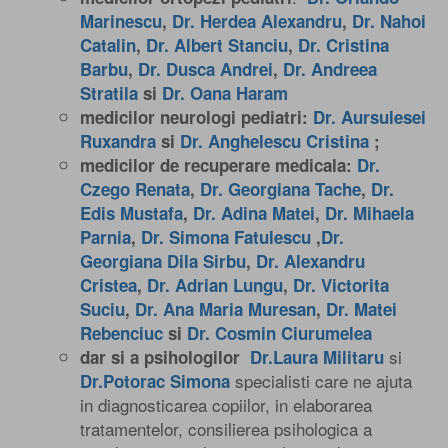
Marinescu
,
Dr. Herdea Alexandru
,
Dr. Nahoi
Catalin
,
Dr. Albert Stanciu
,
Dr. Cristina
Barbu
,
Dr. Dusca Andrei
,
Dr. Andreea
Stratila
si
Dr. Oana Haram
medicilor neurologi pediatri:
Dr. Aursulesei
Ruxandra
si
Dr. Anghelescu Cristina
;
medicilor de recuperare medicala:
Dr.
Czego Renata
,
Dr. Georgiana Tache
,
Dr.
Edis Mustafa
,
Dr. Adina Matei
,
Dr. Mihaela
Parnia
,
Dr. Simona Fatulescu
,
Dr.
Georgiana Dila Sirbu
,
Dr. Alexandru
Cristea
,
Dr. Adrian Lungu
,
Dr. Victorita
Suciu
,
Dr. Ana Maria Muresan
,
Dr. Matei
Rebenciuc
si
Dr. Cosmin Ciurumelea
si
dar si a psihologilor
Dr.Laura Militaru
specialisti care ne ajuta
Dr.Potorac Simona
in diagnosticarea copiilor, in elaborarea
tratamentelor, consilierea psihologica a