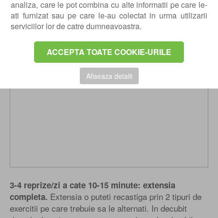
analiza, care le pot combina cu alte informatii pe care le-
fiecare ridicare pacientul isi poate relaxa musculatura
ati furnizat sau pe care le-au colectat in urma utilizarii
2-3 secunde.
serviciilor lor de catre dumneavoastra.
ACCEPTA TOATE COOKIE-URILE
Afiseaza detalii
3-4 reprize/zi a cate 10-15 minute: extensia
Extensia o puteti recastiga prin 2 tipuri de
completa.
exercitii pe care trebuie sa le alternati. In decubit