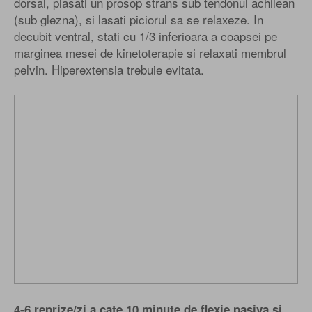
dorsal, plasati un prosop strans sub tendonul achilean
(sub glezna), si lasati piciorul sa se relaxeze. In
decubit ventral, stati cu 1/3 inferioara a coapsei pe
marginea mesei de kinetoterapie si relaxati membrul
pelvin. Hiperextensia trebuie evitata.
4-6 reprize/zi a cate 10 minute de flexie pasiva si