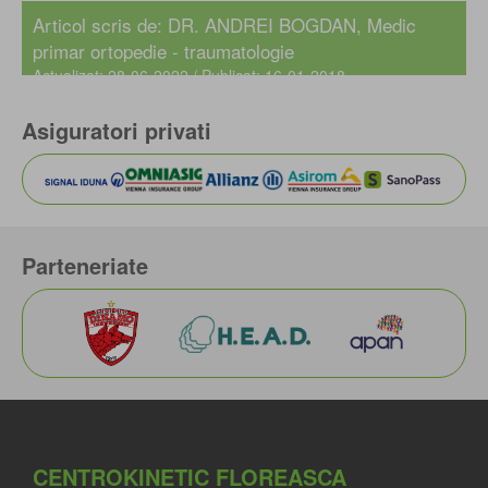
Articol scris de:
DR. ANDREI BOGDAN
, Medic
primar ortopedie - traumatologie
Actualizat: 28-06-2022 / Publicat: 16-01-2018
Asiguratori privati
Parteneriate
CENTROKINETIC FLOREASCA