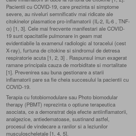
Pacientii cu COVID-19, care prezinta si simptome
severe, au niveluri semnificativ mai ridicate ale
citokinelor plasmatice pro-inflamatorii (IL-2, IL-6 , TNF-
α) [1, 3]. Cele mai frecvente manifestari ale COVID-
19 sunt opacitatile pulmonare in geam mat
evidentiabile la examenul radiologic al toracelui (cest
X-ray), furtuna de citokine si sindromul de detresa
respiratorie acuta [1, 2, 3] . Raspunsul imun exagerat
ramane principala cauza de morbiditate si mortalitate
[1]. Prevenirea sau buna gestionare a starii
inflamatorii pare sa fie cheia succesului la pacientii cu
COVID-19.
Terapia cu fotobiomodulare sau Photo biomodular
therapy (PBMT) reprezinta o optiune terapeutica
asociata, ce a demonstrat deja efecte antiinflamatorii,
analgezice, antiedematoase, sustinand astfel,
procesul de vindecare a ranilor si a leziunilor
musculoscheletale [1, 4, 5].