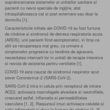
supraincarcarea sistemelor si unitatilor sanitare si
pacienti cu nevoi speciale de ingijire, atat
intraspitaliceasca cat si post externare sau doar la
domiciliu [1].
Caracteristicile initiale ale COVID-19 au fost furtuna
de citokine si sindromul de detresa respiratorie acuta
(ARDS); unii pacienti fiind asimptomatici, in timp ce
altii se recupereaza mai greu, ca urmare a
simptomelor progresive cu tendinta de agravare,
necesitatea internarii lor in unitati de terapie intensiva
si nevoia de asistenta pentru ventilatie [1].
COVID-19 este cauzat de sindromul respirator acut
sever Coronavirus-2 (SARS-CoV-2).
SARS-CoV-2 intra in celule prin receptorul de intrare
ACE2, activeaza macrofagele alveolare si neutrofilele,
crescand astfel, inflamatia si permeabilitatea
vasculara [1, 2]. Raspunsul imun activeaza celulele si
caile inflamatorii si duce la furtuna de citokine [1, 2].