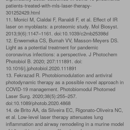
patients-treated-with-mls-laser-therapy-
301252429.html
11. Monici M, Cialdai F, Ranaldi F, et al. Effect of IR
laser on myoblasts: a proteomic study. Mol Biosyst.
2013;9(6):1147–1161. doi:10.1039/c2mb25398d
12. Enwemeka CS, Bumah VV, Masson-Meyers DS.
Light as a potential treatment for pandemic
coronavirus infections: a perspective. J Photochem
Photobiol B. 2020; 207:111891. doi:
10.1016/j.jphotobiol.2020.111891
13. Fekrazad R. Photobiomodulation and antiviral
photodynamic therapy as a possible novel approach in
COVID-19 management. Photobiomodul Photomed
Laser Surg. 2020;38(5):255–257.
doi:10.1089/photob.2020.4868
14. de Brito AA, da Silveira EC, Rigonato-Oliveira NC,
et al. Low-level laser therapy attenuates lung
inflammation and airway remodeling in a murine model