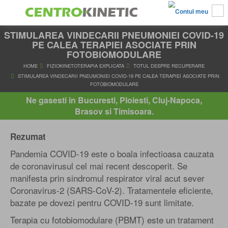
STIMULAREA VINDECARII PNEUMONIEI COVID-19
PE CALEA TERAPIEI ASOCIATE PRIN
FOTOBIOMODULARE
HOME
FIZIOKINETOTERAPIA EXPLICATA
TOTUL DESPRE RE
STIMULAREA VINDECARII PNEUMONIEI COVID-19 PE CALEA TERAPIEI
Ne gasesti in Bucuresti, Ploiesti, Cluj-Napoca,
FOTOBIOMODULARE
Brasov si Timisoara.
Rezumat
Pandemia COVID-19 este o boala infectioasa cauzata
de coronavirusul cel mai recent descoperit. Se
manifesta prin sindromul respirator viral acut sever
Coronavirus-2 (SARS-CoV-2). Tratamentele eficiente,
bazate pe dovezi pentru COVID-19 sunt limitate.
Terapia cu fotobiomodulare (PBMT) este un tratament