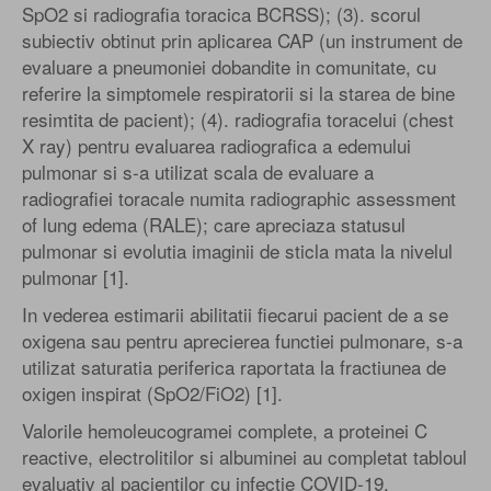
SpO2 si radiografia toracica BCRSS); (3). scorul
subiectiv obtinut prin aplicarea CAP (un instrument de
evaluare a pneumoniei dobandite in comunitate, cu
referire la simptomele respiratorii si la starea de bine
resimtita de pacient); (4). radiografia toracelui (chest
X ray) pentru evaluarea radiografica a edemului
pulmonar si s-a utilizat scala de evaluare a
radiografiei toracale numita radiographic assessment
of lung edema (RALE); care apreciaza statusul
pulmonar si evolutia imaginii de sticla mata la nivelul
pulmonar [1].
In vederea estimarii abilitatii fiecarui pacient de a se
oxigena sau pentru aprecierea functiei pulmonare, s-a
utilizat saturatia periferica raportata la fractiunea de
oxigen inspirat (SpO2/FiO2) [1].
Valorile hemoleucogramei complete, a proteinei C
reactive, electrolitilor si albuminei au completat tabloul
evaluativ al pacientilor cu infectie COVID-19,