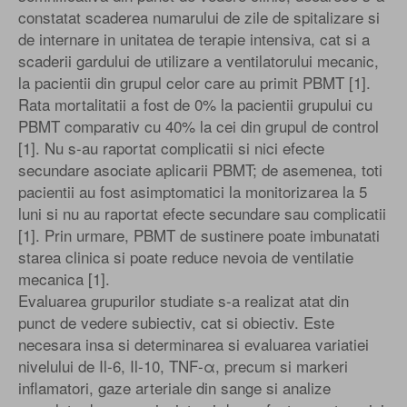
constatat scaderea numarului de zile de spitalizare si
de internare in unitatea de terapie intensiva, cat si a
scaderii gardului de utilizare a ventilatorului mecanic,
la pacientii din grupul celor care au primit PBMT [1].
Rata mortalitatii a fost de 0% la pacientii grupului cu
PBMT comparativ cu 40% la cei din grupul de control
[1]. Nu s-au raportat complicatii si nici efecte
secundare asociate aplicarii PBMT; de asemenea, toti
pacientii au fost asimptomatici la monitorizarea la 5
luni si nu au raportat efecte secundare sau complicatii
[1]. Prin urmare, PBMT de sustinere poate imbunatati
starea clinica si poate reduce nevoia de ventilatie
mecanica [1].
Evaluarea grupurilor studiate s-a realizat atat din
punct de vedere subiectiv, cat si obiectiv. Este
necesara insa si determinarea si evaluarea variatiei
nivelului de Il-6, Il-10, TNF-α, precum si markeri
inflamatori, gaze arteriale din sange si analize