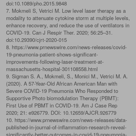
doi:10.1089/pho.2015.9848
7. Mokmeli S, Vetrici M. Low level laser therapy as a
modality to attenuate cytokine storm at multiple levels,
enhance recovery, and reduce the use of ventilators in
COVID-19. Can J Respir Ther. 2020; 56:25–31.
doi:10.29390/cjrt-2020-015
8. https://www.prnewswire.com/news-releases/covid-
19-pneumonia-patient-shows-significant-
improvements-following-laser-treatment-at-
massachusetts-hospital-301108558.html
9. Sigman S. A., Mokmeli, S., Monici M., Vetrici M. A.
(2020). A 57-Year-Old African American Man with
Severe COVID-19 Pneumonia Who Responded to
Supportive Photo biomodulation Therapy (PBMT):
First Use of PBMT in COVID-19. Am J Case Rep
2020; 21: e926779. DOI: 10.12659/AJCR.926779
10. https://www.prnewswire.com/news-releases/data-
published-in-journal-of-inflammation-research-reveal-
significantly-better-outcomes-in-covid-19-pneumonia-