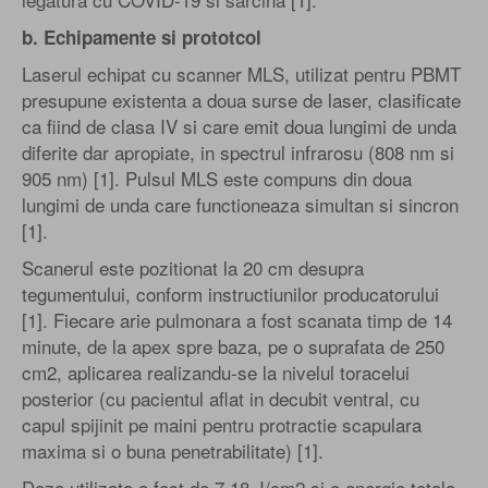
b. Echipamente si prototcol
Laserul echipat cu scanner MLS, utilizat pentru PBMT
presupune existenta a doua surse de laser, clasificate
ca fiind de clasa IV si care emit doua lungimi de unda
diferite dar apropiate, in spectrul infrarosu (808 nm si
905 nm) [1]. Pulsul MLS este compuns din doua
lungimi de unda care functioneaza simultan si sincron
[1].
Scanerul este pozitionat la 20 cm desupra
tegumentului, conform instructiunilor producatorului
[1]. Fiecare arie pulmonara a fost scanata timp de 14
minute, de la apex spre baza, pe o suprafata de 250
cm2, aplicarea realizandu-se la nivelul toracelui
posterior (cu pacientul aflat in decubit ventral, cu
capul spijinit pe maini pentru protractie scapulara
maxima si o buna penetrabilitate) [1].
Doza utilizata a fost de 7,18 J/cm2 si o energie totala