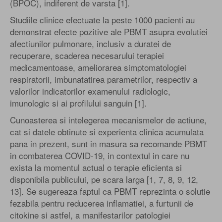
(BPOC), indiferent de varsta [1].
Studiile clinice efectuate la peste 1000 pacienti au
demonstrat efecte pozitive ale PBMT asupra evolutiei
afectiunilor pulmonare, inclusiv a duratei de
recuperare, scaderea necesarului terapiei
medicamentoase, ameliorarea simptomatologiei
respiratorii, imbunatatirea parametrilor, respectiv a
valorilor indicatorilor examenului radiologic,
imunologic si ai profilului sanguin [1].
Cunoasterea si intelegerea mecanismelor de actiune,
cat si datele obtinute si experienta clinica acumulata
pana in prezent, sunt in masura sa recomande PBMT
in combaterea COVID-19, in contextul in care nu
exista la momentul actual o terapie eficienta si
disponibila publicului, pe scara larga [1, 7, 8, 9, 12,
13]. Se sugereaza faptul ca PBMT reprezinta o solutie
fezabila pentru reducerea inflamatiei, a furtunii de
citokine si astfel, a manifestarilor patologiei