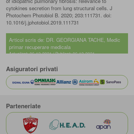
of idiopathic pulmonary fibrosis: relevance to
cytokines secretion from lung structural cells. J
Photochem Photobiol B. 2020; 203:111731. doi:
10.1016/j.jphotobiol.2019.111731
Articol scris de:
DR. GEORGIANA TACHE
, Medic
primar recuperare medicala
Actualizat: 06-12-2021 / Publicat: 06-12-2021
Asiguratori privati
Parteneriate