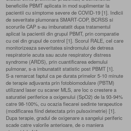
beneficiile PBMT aplicata in mod suplimentar la
pacientii cu simptome severe de COVID-19 [1]. Indicii
de severitate plumonara SMART-COP, BCRSS si
scorurile CAP s-au imbunatatit dupa tratamentul
aplicat la pacientii din grupul PBMT, prin comparatie
cu cei din grupul de control [1]. Scorul RALE, cel care
monitorizeaza severitatea sindromului de detresa
respiratorie acuta sau acute respiratory distress
syndrome (ARDS), prin cuantificarea edemului
pulmonar, s-a imbunatatit statistic post PBMT [1].
S-a remarcat faptul ca pe durata primelor 5-10 minute
de terapie adjuvanta prin fotobiomodulare (PBTM)
utilizand laser cu scaner MLS, are loc o crestere a
saturatiei periferice a oxigenului (SpO2) de la 93-94%
catre 98-100%, cu ocazia fiecarei sedinte terapeutice
(modificarea fiind detectata prin pulsoximetrie) [1].
Dupa terapie, gradul de oxigenare a sangelui periferic
scade catre valorile anterioare, de o maniera