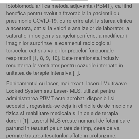
fotobiomodularii ca metoda adjuvanta (PBMT), ca fiind
benefica pentru evolutia favorabila la pacientii cu
pneumonie COVID-19, cu referire atat la starea clinica
a acestora, cat si la valorile analizelor de laborator, a
saturatiei in oxigen a sangelui periferic, a modificarii
imaginilor surprinse la examenul radiologic al
toracelui, cat si a valorilor probelor functionale
respiratorii [1, 8, 9, 10]. Este mentionata inclusiv
renuntarea la ventilator pentru cazurile internate in
unitatea de terapie intensiva [1].
Echipamentul cu laser, mai exact, laserul Multiwave
Locked System sau Laser- MLS, utilizat pentru
administrarea PBMT este aprobat, disponibil si
accesibil, regasindu-se deja in clinicile de de medicina
fizica si reabilitare medicala si in cele de terapia
durerii [1]. Laserul MLS creste numarul de fotoni care
patrund in tesuturi pe unitate de timp, ceea ce va
permite tratarea tesuturilor aflate in profunzime,