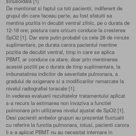
sinusoidala [1]
De mentionat si faptul ca toti pacientii, indiferent de
grupul din care faceau parte, au fost sfatuiti sa
mentina pozitia in decubit ventral zilnic, pe o durata de
12-18 ore; postura care oricum conduce la cresterea
SpO2 [1]. Dar este putin probabil ca cele 28 de minute
suplimentare, pe durata carora pacientul mentine
pozitia de decubit ventral, timp in care se aplica
PBMT, ar conduce ca atare, doar prin mentinerea
acestei pozitii pe o durata de timp suplimentara, la
imbunatatirea indicilor de severitate pulmonara, a
gradului de oxigenare si a modificarilor remarcate la
nivelul radiografiei toracale [1].
In vederea evaluarii rezultatelor tratamentului aplicat
s-a recurs la estimarea non invaziva a functiei
pulmonare prin utilizarea nivelul ajustat de SpO2 [1].
Desi pacientii ambelor grupuri au prezentat fluctuatii
cu referire la functia pulmonara, totusi, pacienti carora
li s-a aplicat PBMT nu au necesitat internare in