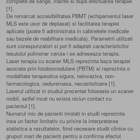
complete de sange, inainte si dupa efectuarea terapiei
[1].
De remarcat accesibilitatea PBMT (echipamentul laser
MLS este usor de deplasat) si facilitatea terapiei
aplicate (poate fi administrata in cabinetele medicale
sau bazele de reabilitare medicala). Parametrii utilizati
sunt corespunzatori si pot fi adaptati caracteristicilor
tesutului pulmonar caruia i se adreseaza terapia.
Laser terapia cu scaner MLS reprezinta baza terapiei
asociate prin fotobiomodulare (PBTM) si reprezinta o
modalitate terapeutica sigura, neinvaziva, non-
farmacologica, nedureroasa, necostisitoare [1].
Laserul utilizat in studiul prezentat foloseste un scaner
mobil, astfel incat nu exista niciun contact cu
pacientul [1].
Numarul mic de pacienti inrolati in studii reprezinta
insa un factor limitativ cu privire la interpretarea
statistica a rezultatelor, fiind necesare studii clinice cu
grupuri mari de pacienti pentru a confirma efectul