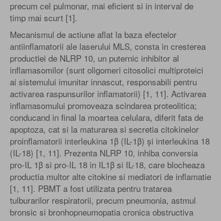
precum cel pulmonar, mai eficient si in interval de
timp mai scurt [1].
Mecanismul de actiune aflat la baza efectelor
antiinflamatorii ale laserului MLS, consta in cresterea
productiei de NLRP 10, un puternic inhibitor al
inflamasomilor (sunt oligomeri citosolici multiproteici
ai sistemului imunitar innascut, responsabili pentru
activarea raspunsurilor inflamatorii) [1, 11]. Activarea
inflamasomului promoveaza scindarea proteolitica;
conducand in final la moartea celulara, diferit fata de
apoptoza, cat si la maturarea si secretia citokinelor
proinflamatorii interleukina 1β (IL-1β) și interleukina 18
(IL-18) [1, 11]. Prezenta NLRP 10, inhiba conversia
pro-IL 1β si pro-IL 18 in IL1β si IL-18, care blocheaza
productia multor alte citokine si mediatori de inflamatie
[1, 11]. PBMT a fost utilizata pentru tratarea
tulburarilor respiratorii, precum pneumonia, astmul
bronsic si bronhopneumopatia cronica obstructiva