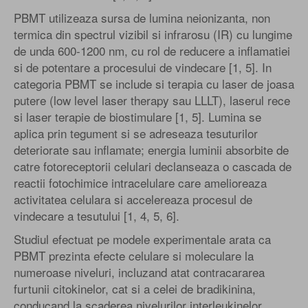
PBMT utilizeaza sursa de lumina neionizanta, non
termica din spectrul vizibil si infrarosu (IR) cu lungime
de unda 600-1200 nm, cu rol de reducere a inflamatiei
si de potentare a procesului de vindecare [1, 5]. In
categoria PBMT se include si terapia cu laser de joasa
putere (low level laser therapy sau LLLT), laserul rece
si laser terapie de biostimulare [1, 5]. Lumina se
aplica prin tegument si se adreseaza tesuturilor
deteriorate sau inflamate; energia luminii absorbite de
catre fotoreceptorii celulari declanseaza o cascada de
reactii fotochimice intracelulare care amelioreaza
activitatea celulara si accelereaza procesul de
vindecare a tesutului [1, 4, 5, 6].
Studiul efectuat pe modele experimentale arata ca
PBMT prezinta efecte celulare si moleculare la
numeroase niveluri, incluzand atat contracararea
furtunii citokinelor, cat si a celei de bradikinina,
conducand la scaderea nivelurilor interleukinelor