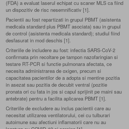
(FDA) a evaluat laserul echipat cu scaner MLS ca fiind
un dispozitiv de risc nesemnificativ [1].
Pacientii au fost repartizati in grupul PBMT (asistenta
medicala standard plus PBMT asociata) sau in grupul
de control (asistenta medicala standard); studiul fiind
desfasurat in mod deschis [1].
Criteriile de includere au fost: infectia SARS-CoV-2
confirmata prin recoltare pe tampon nazofaringian si
testare RT-PCR si functie pulmonara afectata, ce
necesita administrarea de oxigen, precum si
capacitatea pacientilor de a adopta si mentine pozitia
in asezat sau pozitia de decubit ventral (pozitie
pronata ori cu fata in jos si capul sprijinit pe maini sau
antebrate) pentru a facilita aplicarea PBMT [1].
Criteriile de excludere au inclus pacientii care au
necesitat utilizarea ventilatorului, cei cu tulburari
autoimune sau afectiuni inflamatorii care nu au
legatura cu COVID-19 si sarcina [1].