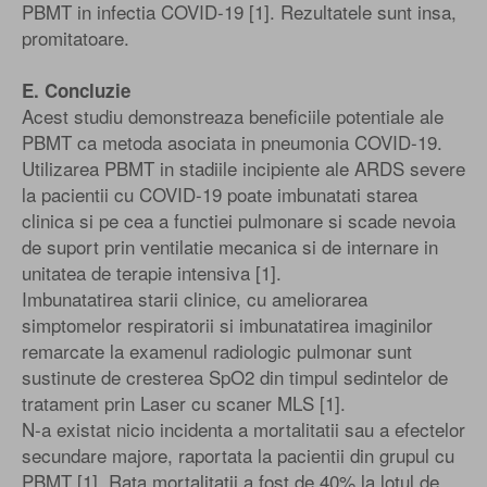
PBMT in infectia COVID-19 [1]. Rezultatele sunt insa,
promitatoare.
E. Concluzie
Acest studiu demonstreaza beneficiile potentiale ale
PBMT ca metoda asociata in pneumonia COVID-19.
Utilizarea PBMT in stadiile incipiente ale ARDS severe
la pacientii cu COVID-19 poate imbunatati starea
clinica si pe cea a functiei pulmonare si scade nevoia
de suport prin ventilatie mecanica si de internare in
unitatea de terapie intensiva [1].
Imbunatatirea starii clinice, cu ameliorarea
simptomelor respiratorii si imbunatatirea imaginilor
remarcate la examenul radiologic pulmonar sunt
sustinute de cresterea SpO2 din timpul sedintelor de
tratament prin Laser cu scaner MLS [1].
N-a existat nicio incidenta a mortalitatii sau a efectelor
secundare majore, raportata la pacientii din grupul cu
PBMT [1]. Rata mortalitatii a fost de 40% la lotul de