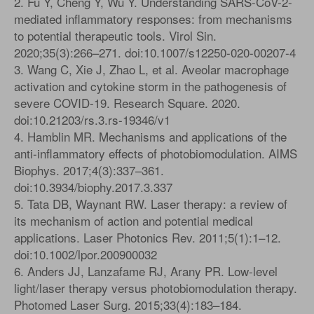
2. Fu Y, Cheng Y, Wu Y. Understanding SARS-CoV-2-
mediated inflammatory responses: from mechanisms
to potential therapeutic tools. Virol Sin.
2020;35(3):266–271. doi:10.1007/s12250-020-00207-4
3. Wang C, Xie J, Zhao L, et al. Aveolar macrophage
activation and cytokine storm in the pathogenesis of
severe COVID-19. Research Square. 2020.
doi:10.21203/rs.3.rs-19346/v1
4. Hamblin MR. Mechanisms and applications of the
anti-inflammatory effects of photobiomodulation. AIMS
Biophys. 2017;4(3):337–361.
doi:10.3934/biophy.2017.3.337
5. Tata DB, Waynant RW. Laser therapy: a review of
its mechanism of action and potential medical
applications. Laser Photonics Rev. 2011;5(1):1–12.
doi:10.1002/lpor.200900032
6. Anders JJ, Lanzafame RJ, Arany PR. Low-level
light/laser therapy versus photobiomodulation therapy.
Photomed Laser Surg. 2015;33(4):183–184.