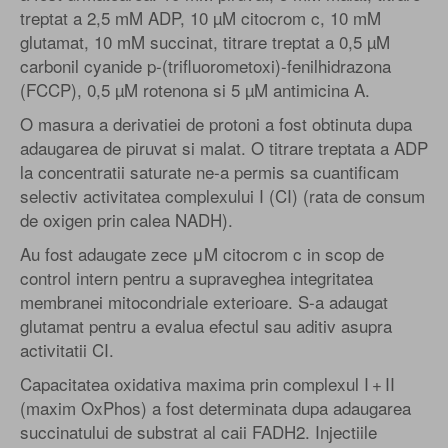
treptat a 2,5 mM ADP, 10 µM citocrom c, 10 mM
glutamat, 10 mM succinat, titrare treptat a 0,5 µM
carbonil cyanide p-(trifluorometoxi)-fenilhidrazona
(FCCP), 0,5 µM rotenona si 5 µM antimicina A.
O masura a derivatiei de protoni a fost obtinuta dupa
adaugarea de piruvat si malat. O titrare treptata a ADP
la concentratii saturate ne-a permis sa cuantificam
selectiv activitatea complexului I (CI) (rata de consum
de oxigen prin calea NADH).
Au fost adaugate zece μM citocrom c in scop de
control intern pentru a supraveghea integritatea
membranei mitocondriale exterioare. S-a adaugat
glutamat pentru a evalua efectul sau aditiv asupra
activitatii CI.
Capacitatea oxidativa maxima prin complexul I + II
(maxim OxPhos) a fost determinata dupa adaugarea
succinatului de substrat al caii FADH2. Injectiile