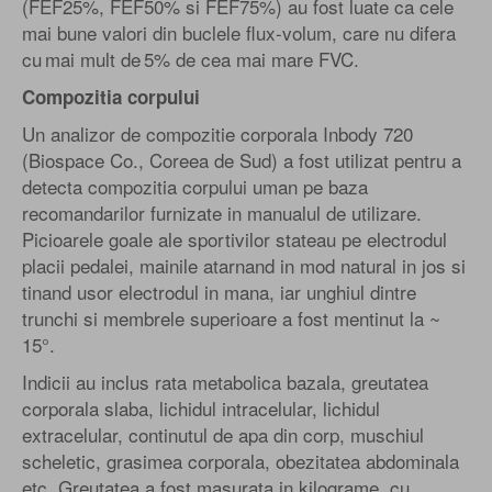
(FEF25%, FEF50% si FEF75%) au fost luate ca cele
mai bune valori din buclele flux-volum, care nu difera
cu mai mult de 5% de cea mai mare FVC.
Compozitia corpului
Un analizor de compozitie corporala Inbody 720
(Biospace Co., Coreea de Sud) a fost utilizat pentru a
detecta compozitia corpului uman pe baza
recomandarilor furnizate in manualul de utilizare.
Picioarele goale ale sportivilor stateau pe electrodul
placii pedalei, mainile atarnand in mod natural in jos si
tinand usor electrodul in mana, iar unghiul dintre
trunchi si membrele superioare a fost mentinut la ~
15°.
Indicii au inclus rata metabolica bazala, greutatea
corporala slaba, lichidul intracelular, lichidul
extracelular, continutul de apa din corp, muschiul
scheletic, grasimea corporala, obezitatea abdominala
etc. Greutatea a fost masurata in kilograme, cu