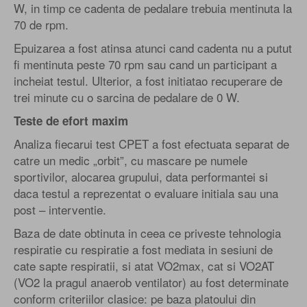
W, in timp ce cadenta de pedalare trebuia mentinuta la
70 de rpm.
Epuizarea a fost atinsa atunci cand cadenta nu a putut
fi mentinuta peste 70 rpm sau cand un participant a
incheiat testul. Ulterior, a fost initiatao recuperare de
trei minute cu o sarcina de pedalare de 0 W.
Teste de efort maxim
Analiza fiecarui test CPET a fost efectuata separat de
catre un medic „orbit”, cu mascare pe numele
sportivilor, alocarea grupului, data performantei si
daca testul a reprezentat o evaluare initiala sau una
post – interventie.
Baza de date obtinuta in ceea ce priveste tehnologia
respiratie cu respiratie a fost mediata in sesiuni de
cate sapte respiratii, si atat VO2max, cat si VO2AT
(VO2 la pragul anaerob ventilator) au fost determinate
conform criteriilor clasice: pe baza platoului din