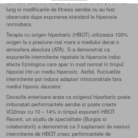
Cu toate acestea, adaptarile mitocondriale pe termen
lung si modificarile de fitness aerobe nu au fost
observate dupa expunerea standard la hiperoxie
normobara.
Terapia cu oxigen hiperbaric (HBOT) utilizeaza 100%
oxigen la o presiune mai mare a mediului decat o
atmosfera absoluta (ATA). S-a demonstrat ca
expunerile intermitente repetate la hiperoxie induc
efecte fiziologice care apar in mod normal in timpul
hipoxiei intr-un mediu hiperoxic. Astfel, fluctuatiile
intermitente pot induce adaptari mitocondriale fara
mediul hipoxic daunator.
Dovezile anterioare arata ca oxigenul hiperbaric poate
imbunatati performantele aerobe si poate creste
VO2max cu 10 – 14% in timpul expunerii HBOT.
Recent, un studiu de specialitate (Burgos si
colaboratorii) a demonstrat ca 3 saptamani de sesiuni
intermitente de HBOT cresc performantele de