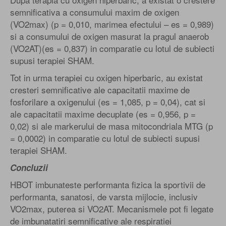
semnificativa a consumului maxim de oxigen
(VO2max) (p = 0,010, marimea efectului – es = 0,989)
si a consumului de oxigen masurat la pragul anaerob
(VO2AT)(es = 0,837) in comparatie cu lotul de subiecti
supusi terapiei SHAM.
Tot in urma terapiei cu oxigen hiperbaric, au existat
cresteri semnificative ale capacitatii maxime de
fosforilare a oxigenului (es = 1,085, p = 0,04), cat si
ale capacitatii maxime decuplate (es = 0,956, p =
0,02) si ale markerului de masa mitocondriala MTG (p
= 0,0002) in comparatie cu lotul de subiecti supusi
terapiei SHAM.
Concluzii
HBOT imbunateste performanta fizica la sportivii de
performanta, sanatosi, de varsta mijlocie, inclusiv
VO2max, puterea si VO2AT. Mecanismele pot fi legate
de imbunatatiri semnificative ale respiratiei