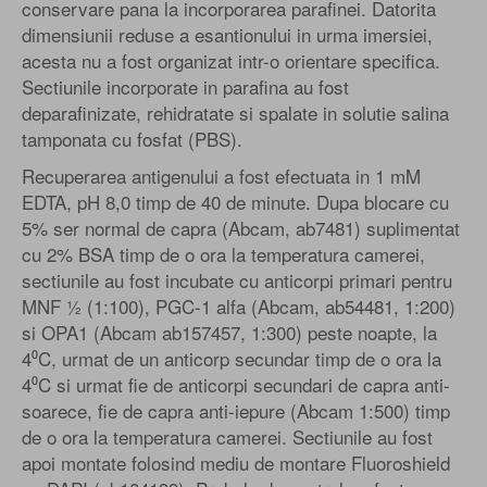
conservare pana la incorporarea parafinei. Datorita
dimensiunii reduse a esantionului in urma imersiei,
acesta nu a fost organizat intr-o orientare specifica.
Sectiunile incorporate in parafina au fost
deparafinizate, rehidratate si spalate in solutie salina
tamponata cu fosfat (PBS).
Recuperarea antigenului a fost efectuata in 1 mM
EDTA, pH 8,0 timp de 40 de minute. Dupa blocare cu
5% ser normal de capra (Abcam, ab7481) suplimentat
cu 2% BSA timp de o ora la temperatura camerei,
sectiunile au fost incubate cu anticorpi primari pentru
MNF ½ (1:100), PGC-1 alfa (Abcam, ab54481, 1:200)
si OPA1 (Abcam ab157457, 1:300) peste noapte, la
4⁰C, urmat de un anticorp secundar timp de o ora la
4⁰C si urmat fie de anticorpi secundari de capra anti-
soarece, fie de capra anti-iepure (Abcam 1:500) timp
de o ora la temperatura camerei. Sectiunile au fost
apoi montate folosind mediu de montare Fluoroshield