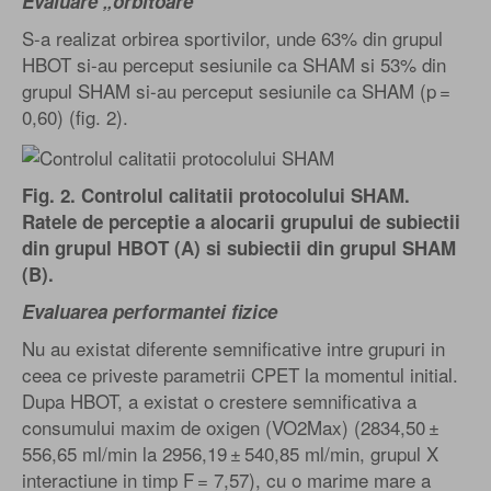
Evaluare „orbitoare”
S-a realizat orbirea sportivilor, unde 63% din grupul
HBOT si-au perceput sesiunile ca SHAM si 53% din
grupul SHAM si-au perceput sesiunile ca SHAM (p =
0,60) (fig. 2).
Fig. 2. Controlul calitatii protocolului SHAM.
Ratele de perceptie a alocarii grupului de subiectii
din grupul HBOT (A) si subiectii din grupul SHAM
(B).
Evaluarea performantei fizice
Nu au existat diferente semnificative intre grupuri in
ceea ce priveste parametrii CPET la momentul initial.
Dupa HBOT, a existat o crestere semnificativa a
consumului maxim de oxigen (VO2Max) (2834,50 ±
556,65 ml/min la 2956,19 ± 540,85 ml/min, grupul X
interactiune in timp F = 7,57), cu o marime mare a