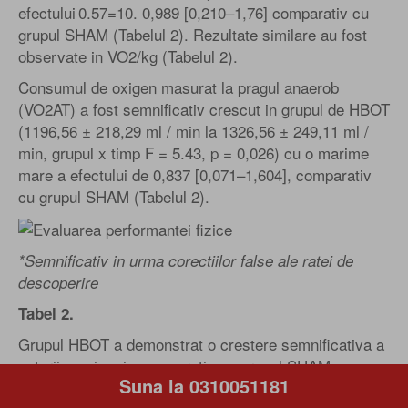
efectului 0.57=10. 0,989 [0,210–1,76] comparativ cu
grupul SHAM (Tabelul 2). Rezultate similare au fost
observate in VO2/kg (Tabelul 2).
Consumul de oxigen masurat la pragul anaerob
(VO2AT) a fost semnificativ crescut in grupul de HBOT
(1196,56 ± 218,29 ml / min la 1326,56 ± 249,11 ml /
min, grupul x timp F = 5.43, p = 0,026) cu o marime
mare a efectului de 0,837 [0,071–1,604], comparativ
cu grupul SHAM (Tabelul 2).
*Semnificativ in urma corectiilor false ale ratei de
descoperire
Tabel 2.
Grupul HBOT a demonstrat o crestere semnificativa a
puterii maxime in comparatie cu grupul SHAM, cu o
Suna la 0310051181
dimensiune mare a efectului net de 0,808 [0,04–1,57]