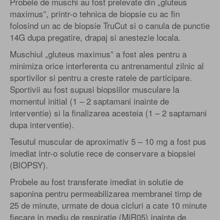
Probele de muschi au fost prelevate din „gluteus
maximus”, printr-o tehnica de biopsie cu ac fin
folosind un ac de biopsie TruCut si o canula de punctie
14G dupa pregatire, drapaj si anestezie locala.
Muschiul „gluteus maximus” a fost ales pentru a
minimiza orice interferenta cu antrenamentul zilnic al
sportivilor si pentru a creste ratele de participare.
Sportivii au fost supusi biopsiilor musculare la
momentul initial (1 – 2 saptamani inainte de
interventie) si la finalizarea acesteia (1 – 2 saptamani
dupa interventie).
Tesutul muscular de aproximativ 5 – 10 mg a fost pus
imediat intr-o solutie rece de conservare a biopsiei
(BIOPSY).
Probele au fost transferate imediat in solutie de
saponina pentru permeabilizarea membranei timp de
25 de minute, urmate de doua cicluri a cate 10 minute
fiecare in mediu de respiratie (MiR05) inainte de