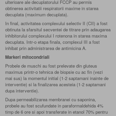
ulterioare ale decuplatorului FCCP au permis
obtinerea activitatii respiratorii maxime in starea
decuplata (maximum decuplata).
In final, activitatea complexului selectiv II (CII) a fost
obtinuta la sfarsitul secventei de titrare prin adaugarea
inhibitorului complexului I rotenona in starea maxima
decuplata. Intr-o etapa finala, complexul III a fost
inhibat prin administrarea de antimicina A.
Markeri mitocondriali
Probele de muschi au fost prelevate din gluteus
maximus printr-o tehnica de biopsie cu ac fin (vezi
mai sus) la momentul initial (1-2 saptamani inainte de
interventie) si la finalizarea acesteia (1-2 saptamani
dupa interventie).
Dupa permeabilizarea membranei cu saponina,
probele au fost scufundate in paraformaldehida 4%
timp de 6 ore si apoi transferate in etanol 70% pentru