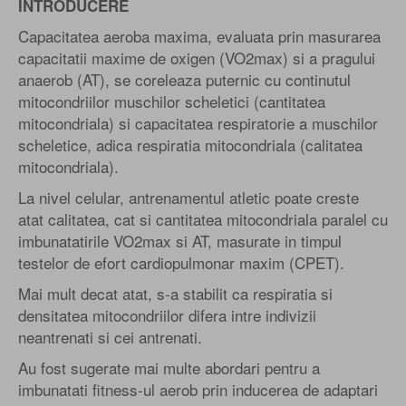
INTRODUCERE
Capacitatea aeroba maxima, evaluata prin masurarea
capacitatii maxime de oxigen (VO2max) si a pragului
anaerob (AT), se coreleaza puternic cu continutul
mitocondriilor muschilor scheletici (cantitatea
mitocondriala) si capacitatea respiratorie a muschilor
scheletice, adica respiratia mitocondriala (calitatea
mitocondriala).
La nivel celular, antrenamentul atletic poate creste
atat calitatea, cat si cantitatea mitocondriala paralel cu
imbunatatirile VO2max si AT, masurate in timpul
testelor de efort cardiopulmonar maxim (CPET).
Mai mult decat atat, s-a stabilit ca respiratia si
densitatea mitocondriilor difera intre indivizii
neantrenati si cei antrenati.
Au fost sugerate mai multe abordari pentru a
imbunatati fitness-ul aerob prin inducerea de adaptari