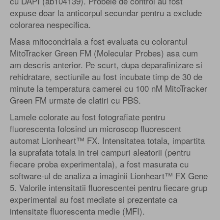
cu DAPI (ab104139). Probele de control au fost
expuse doar la anticorpul secundar pentru a exclude
colorarea nespecifica.
Masa mitocondriala a fost evaluata cu colorantul
MitoTracker Green FM (Molecular Probes) asa cum
am descris anterior. Pe scurt, dupa deparafinizare si
rehidratare, sectiunile au fost incubate timp de 30 de
minute la temperatura camerei cu 100 nM MitoTracker
Green FM urmate de clatiri cu PBS.
Lamele colorate au fost fotografiate pentru
fluorescenta folosind un microscop fluorescent
automat Lionheart™ FX. Intensitatea totala, impartita
la suprafata totala in trei campuri aleatorii (pentru
fiecare proba experimentala), a fost masurata cu
software-ul de analiza a imaginii Lionheart™ FX Gene
5. Valorile intensitatii fluorescentei pentru fiecare grup
experimental au fost mediate si prezentate ca
intensitate fluorescenta medie (MFI).