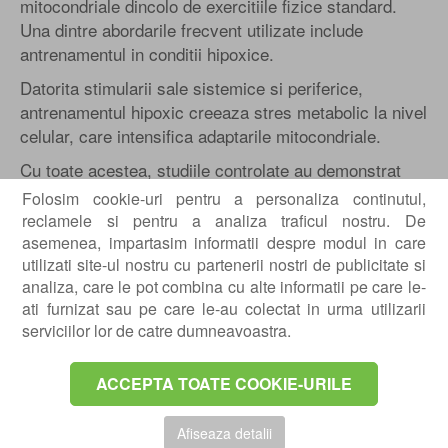
mitocondriale dincolo de exercitiile fizice standard.
Una dintre abordarile frecvent utilizate include
antrenamentul in conditii hipoxice.
Datorita stimularii sale sistemice si periferice,
antrenamentul hipoxic creeaza stres metabolic la nivel
celular, care intensifica adaptarile mitocondriale.
Cu toate acestea, studiile controlate au demonstrat
rezultate contradictorii atat in ceea ce priveste
Folosim cookie-uri pentru a personaliza continutul,
respiratia mitocondriala, cat si capacitatea aeroba.
reclamele si pentru a analiza traficul nostru. De
Motivul principal consta in faptul ca performanta se
asemenea, impartasim informatii despre modul in care
deterioreaza in timpul expunerilor hipoxice din cauza
utilizati site-ul nostru cu partenerii nostri de publicitate si
analiza, care le pot combina cu alte informatii pe care le-
aportului scazut de oxigen a muschilor.
ati furnizat sau pe care le-au colectat in urma utilizarii
Spre deosebire de hipoxie, muschii functioneaza mai
serviciilor lor de catre dumneavoastra.
bine sub hiperoxie si, prin urmare, hiperoxia
normobara poate imbunatati temporar rezistenta si
ACCEPTA TOATE COOKIE-URILE
performanta la interval de sprint (in timp ce respira
oxigen).
Afiseaza detalii