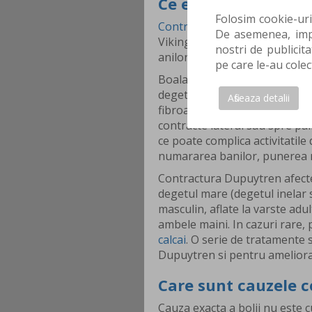
Ce este boala Dupu
Folosim cookie-uri
Contractura Dupuytren
mai e
De asemenea, impa
Vikingului si mana celtica. C
nostri de publicita
anilor si afecteaza un strat de
pe care le-au colec
Boala Dupuytren reprezinta o 
degetelor. Aceasta zona ingr
Afiseaza detalii
fibroasa. In timp, aceasta po
contracte lateral sau spre pa
ce poate complica activitatile 
numararea banilor, punerea m
Contractura Dupuytren afecte
degetul mare (degetul inelar 
masculin, aflate la varste adu
ambele maini. In cazuri rare, p
calcai
. O serie de tratamente 
Dupuytren si pentru amelior
Care sunt cauzele 
Cauza exacta a bolii nu este