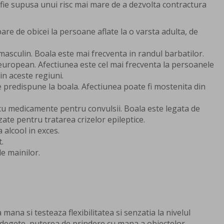
 fie supusa unui risc mai mare de a dezvolta contractura
are de obicei la persoane aflate la o varsta adulta, de
asculin. Boala este mai frecventa in randul barbatilor.
european. Afectiunea este cel mai frecventa la persoanele
din aceste regiuni.
 predispune la boala. Afectiunea poate fi mostenita din
 medicamente pentru convulsii. Boala este legata de
ate pentru tratarea crizelor epileptice.
alcool in exces.
.
e mainilor.
.
mana si testeaza flexibilitatea si senzatia la nivelul
e degete, puterea de prindere cu mana a obiectelor.