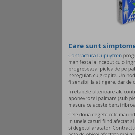
Care sunt simptome
Contractura Dupuytren
progr
manifesta la inceput cu o ing
progreseaza, pielea de pe pa
neregulat, cu gropite. Un nod
fi sensibil la atingere, dar de
In etapele ulterioare ale cont
aponevrozei palmare (sub pie
masura ce aceste benzi fibroa
Cele doua degete cele mai ind
in unele cazuri fiind afectat 
si degetul aratator. Contrac
este de obicei afectata mai gr