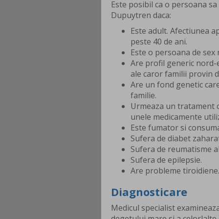
Este posibil ca o persoana sa
Dupuytren daca:
Este adult. Afectiunea ap
peste 40 de ani.
Este o persoana de sex m
Are profil generic nord-
ale caror familii provin 
Are un fond genetic care
familie.
Urmeaza un tratament cu
unele medicamente utiliz
Este fumator si consuma 
Sufera de diabet zaharat
Sufera de reumatisme al
Sufera de epilepsie.
Are probleme tiroidiene
Diagnosticare
Medicul specialist examineaza 
degetului mare si a celorlalt