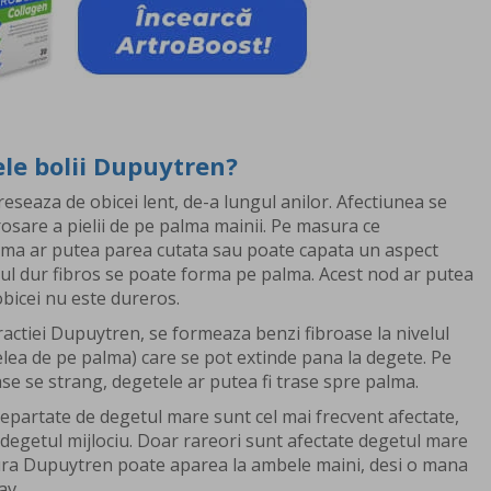
le bolii Dupuytren?
eseaza de obicei lent, de-a lungul anilor. Afectiunea se
rosare a pielii de pe palma mainii. Pe masura ce
lma ar putea parea cutata sau poate capata un aspect
ul dur fibros se poate forma pe palma. Acest nod ar putea
 obicei nu este dureros.
ractiei Dupuytren, se formeaza benzi fibroase la nivelul
lea de pe palma) care se pot extinde pana la degete. Pe
se se strang, degetele ar putea fi trase spre palma.
epartate de degetul mare sunt cel mai frecvent afectate,
si degetul mijlociu. Doar rareori sunt afectate degetul mare
tura Dupuytren poate aparea la ambele maini, desi o mana
av.