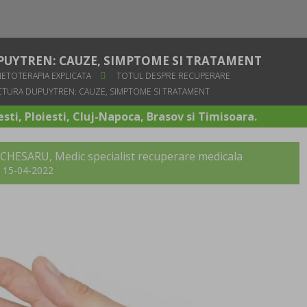
UYTREN: CAUZE, SIMPTOME SI TRATAMENT
NETOTERAPIA EXPLICATA
TOTUL DESPRE RECUPERARE
TURA DUPUYTREN: CAUZE, SIMPTOME SI TRATAMENT
sti, Ploiesti, Cluj-Napoca, Brasov si Timisoara.
 CHESARU
, Medic specialist recuperare medicala
t: 15-04-2022