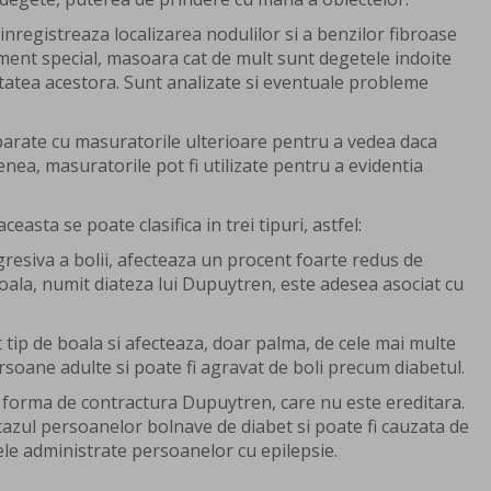
inregistreaza localizarea nodulilor si a benzilor fibroase
ment special, masoara cat de mult sunt degetele indoite
itatea acestora. Sunt analizate si eventuale probleme
parate cu masuratorile ulterioare pentru a vedea daca
ea, masuratorile pot fi utilizate pentru a evidentia
aceasta se poate clasifica in trei tipuri, astfel:
gresiva a bolii, afecteaza un procent foarte redus de
oala, numit diateza lui Dupuytren, este adesea asociat cu
t tip de boala si afecteaza, doar palma, de cele mai multe
ersoane adulte si poate fi agravat de boli precum diabetul.
a forma de contractura Dupuytren, care nu este ereditara.
cazul persoanelor bolnave de diabet si poate fi cauzata de
e administrate persoanelor cu epilepsie.