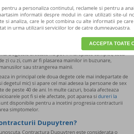
ytren?
 pentru a personaliza continutul, reclamele si pentru a anali
ste numita si boala Dupuytren, Morbus Dupuytren, boala
rtasim informatii despre modul in care utilizati site-ul no
ontractura Dupuytren se dezvolta de obicei de-a lungul
te si analiza, care le pot combina cu alte informatii pe care
 tesut care se afla sub pielea palmei.
tat in urma utilizarii serviciilor lor de catre dumneavoastra.
ingrosare anormala a pielii din palma mainii, la baza
osata se poate dezvolta intr-un nodul dur sau o banda
ACCEPTA TOATE C
ate provoca unul sau mai multe degete sa se indoaie, sa se
lma. Degetele afectate nu pot fi indreptate complet, ceea
de zi cu zi, cum ar fi plasarea mainilor in buzunare,
anusilor sau strangerea mainii.
aza in principal cele doua degete cele mai indepartate de
si degetul mic) si apare cel mai adesea la persoane de sex
lte de peste 40 de ani. In multe cazuri, boala afecteaza
icioarele pot fi si ele afectate, pot aparea si
dureri la
sunt disponibile pentru a incetini progresia contracturii
area simptomelor.
contracturii Dupuytren?
 cunoscuta. Contractura Dupuytren este considerata o