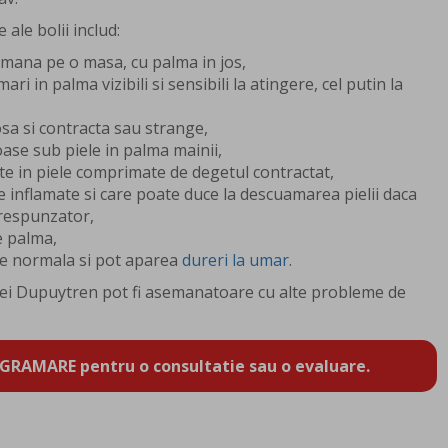
ale bolii includ:
 mana pe o masa, cu palma in jos,
ri in palma vizibili si sensibili la atingere, cel putin la
osa si contracta sau strange,
oase sub piele in palma mainii,
te in piele comprimate de degetul contractat,
e inflamate si care poate duce la descuamarea pielii daca
respunzator,
e palma,
te normala si pot aparea
dureri la umar
.
iei Dupuytren pot fi asemanatoare cu alte probleme de
GRAMARE pentru o consultatie sau o evaluare.