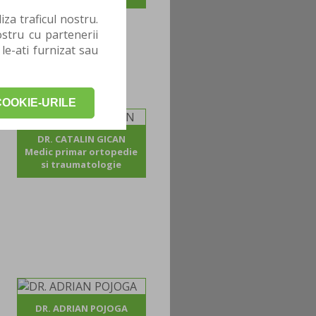
za traficul nostru.
stru cu partenerii
 le-ati furnizat sau
OOKIE-URILE
DR. CATALIN GICAN
Medic primar ortopedie
si traumatologie
DR. ADRIAN POJOGA