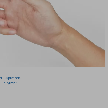
rii Dupuytren?
 Dupuytren?
n