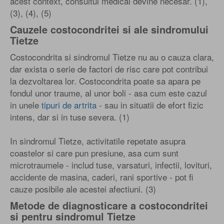
acest context, consultul medical devine necesar. (1),
(3), (4), (5)
Cauzele costocondritei si ale sindromului
Tietze
Costocondrita si sindromul Tietze nu au o cauza clara,
dar exista o serie de factori de risc care pot contribui
la dezvoltarea lor. Costocondrita poate sa apara pe
fondul unor traume, al unor boli - asa cum este cazul
in unele
tipuri de artrita
- sau in situatii de efort fizic
intens, dar si in tuse severa. (1)
In sindromul Tietze, activitatile repetate asupra
coastelor si care pun presiune, asa cum sunt
microtraumele - includ tuse, varsaturi, infectii, lovituri,
accidente de masina, caderi, rani sportive - pot fi
cauze posibile ale acestei afectiuni. (3)
Metode de diagnosticare a costocondritei
si pentru sindromul Tietze