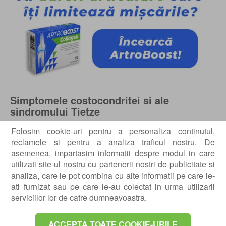
Simptomele costocondritei si ale
sindromului Tietze
In cazul costocondritei, cel mai comun simptom este
Folosim cookie-uri pentru a personaliza continutul,
durerea in piept, ce apare pe partea stanga a
reclamele si pentru a analiza traficul nostru. De
sternului, este ascutita, afecteaza mai mult de o
asemenea, impartasim informatii despre modul in care
coasta si poate sa se raspandeasca in brate si umeri.
utilizati site-ul nostru cu partenerii nostri de publicitate si
analiza, care le pot combina cu alte informatii pe care le-
De obicei apare la a doua pana la a cincea jonctiune
ati furnizat sau pe care le-au colectat in urma utilizarii
costocondrala. Durerea se poate agrava cand
serviciilor lor de catre dumneavoastra.
pacientul respira mai adanc, tuseste sau stranuta, dar
si atunci cand sunt realizate miscari care antreneaza
peretele toracic. Simptomele costocondritei apar, de
ACCEPTA TOATE COOKIE-URILE