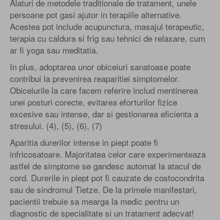
Alaturi de metodele traditionale de tratament, unele
persoane pot gasi ajutor in terapiile alternative.
Acestea pot include acupunctura, masajul terapeutic,
terapia cu caldura si frig sau tehnici de relaxare, cum
ar fi yoga sau meditatia.
In plus, adoptarea unor obiceiuri sanatoase poate
contribui la prevenirea reaparitiei simptomelor.
Obiceiurile la care facem referire includ mentinerea
unei posturi corecte, evitarea eforturilor fizice
excesive sau intense, dar si gestionarea eficienta a
stresului. (4), (5), (6), (7)
Aparitia durerilor intense in piept poate fi
infricosatoare. Majoritatea celor care experimenteaza
astfel de simptome se gandesc automat la atacul de
cord. Durerile in piept pot fi cauzate de costocondrita
sau de sindromul Tietze. De la primele manifestari,
pacientii trebuie sa mearga la medic pentru un
diagnostic de specialitate si un tratament adecvat!