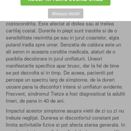
regula, la persoanele trecute de 40 de ani.
Afiseaza detalii
Sindromul Tietze prezinta simptome similare cu
costocondrita. Este afectat al doilea sau al treilea
cartilaj costal. Durerile in piept sunt insotite si de o
sensibilitate resimtita pe sau in jurul coastelor, algia
putand iradia spre umar. Senzatia de caldura este un
alt semn in aceasta conditie medicala, alaturi de o
posibila decolorare in jurul umflaturii. Uneori
manifestarile specifice apar brusc, dar la fel de bine
se pot dezvolta si in timp. De aceea, pacientii pot
percepe un spectru larg de simptome, de la dureri
usoare pana la disconfort intens si umflaturi evidente.
Frecvent, sindromul Tietze a fost diagnosticat la adultii
tineri, de pana in 40 de ani.
Impactul acestor simptome asupra vietii de zi cu zi nu
trebuie neglijat. Durerea si disconfortul constant pot
limita activitatile fizice si pot afecta starea generala. In