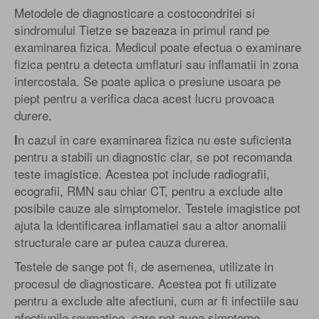
Metodele de diagnosticare a costocondritei si
sindromului Tietze se bazeaza in primul rand pe
examinarea fizica. Medicul poate efectua o examinare
fizica pentru a detecta umflaturi sau inflamatii in zona
intercostala. Se poate aplica o presiune usoara pe
piept pentru a verifica daca acest lucru provoaca
durere.
n cazul in care examinarea fizica nu este suficienta
I
pentru a stabili un diagnostic clar, se pot recomanda
teste imagistice. Acestea pot include radiografii,
ecografii, RMN sau chiar CT, pentru a exclude alte
posibile cauze ale simptomelor. Testele imagistice pot
ajuta la identificarea inflamatiei sau a altor anomalii
structurale care ar putea cauza durerea.
Testele de sange pot fi, de asemenea, utilizate in
procesul de diagnosticare. Acestea pot fi utilizate
pentru a exclude alte afectiuni, cum ar fi infectiile sau
afectiunile reumatice, care pot avea simptome