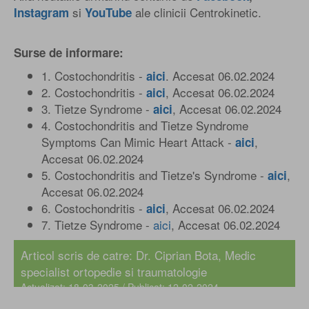
si
ale clinicii Centrokinetic.
Instagram
YouTube
Surse de informare:
1. Costochondritis -
. Accesat 06.02.2024
aici
2. Costochondritis -
, Accesat 06.02.2024
aici
3. Tietze Syndrome -
, Accesat 06.02.2024
aici
4. Costochondritis and Tietze Syndrome
Symptoms Can Mimic Heart Attack -
,
aici
Accesat 06.02.2024
5. Costochondritis and Tietze's Syndrome -
,
aici
Accesat 06.02.2024
6. Costochondritis -
, Accesat 06.02.2024
aici
7. Tietze Syndrome -
aici
, Accesat 06.02.2024
Articol scris de catre:
Dr. Ciprian Bota
, Medic
specialist ortopedie si traumatologie
Actualizat: 18-03-2025 / Publicat: 12-02-2024