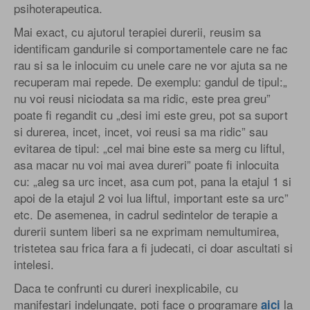
psihoterapeutica.
Mai exact, cu ajutorul terapiei durerii, reusim sa
identificam gandurile si comportamentele care ne fac
rau si sa le inlocuim cu unele care ne vor ajuta sa ne
recuperam mai repede. De exemplu: gandul de tipul:„
nu voi reusi niciodata sa ma ridic, este prea greu”
poate fi regandit cu „desi imi este greu, pot sa suport
si durerea, incet, incet, voi reusi sa ma ridic” sau
evitarea de tipul: „cel mai bine este sa merg cu liftul,
asa macar nu voi mai avea dureri” poate fi inlocuita
cu: „aleg sa urc incet, asa cum pot, pana la etajul 1 si
apoi de la etajul 2 voi lua liftul, important este sa urc”
etc. De asemenea, in cadrul sedintelor de terapie a
durerii suntem liberi sa ne exprimam nemultumirea,
tristetea sau frica fara a fi judecati, ci doar ascultati si
intelesi.
Daca te confrunti cu dureri inexplicabile, cu
manifestari indelungate, poti face o programare
la
aici