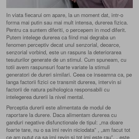
In viata fiecarui om apare, la un moment dat, intr-o
forma mai putin sau mai mult intensa, durerea fizica.
Pentru ca suntem diferiti, o percepem in mod diferit.
Putem intelege durerea ca fiind mai degraba un
fenomen perceptiv decat unul senzorial, deoarce,
senzorial vorbind, este un raspuns la deteriorarea
tesuturilor generate de un stimul. Cum spuneam, cu
totii avem raspunsuri foarte variate la stimuli
generatori de dureri similari. Ceea ce inseamna ca, pe
langa factorii fizici ce transmit durerea, intervin si
factorii de natura psihologica responsabili cu
intelegerea durerii la nivel mental.
Perceptia durerii este alimentata de modul de
raportare la durere. Daca alimentam durerea cu
ganduri negative disfunctionale de tipul: „ma doare
foarte tare, nu o sa imi revin niciodata” , „am facut tot
ce am putut ca sa imi revin si tot imi este rau”, „ este