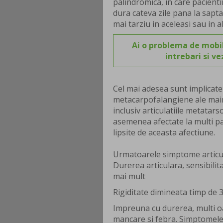
palindromica, in care pacienti
dura cateva zile pana la sapt
mai tarziu in aceleasi sau in alt
Ai o problema de mobil
intrebari si v
Cel mai adesea sunt implicate 
metacarpofalangiene ale mainilo
inclusiv articulatiile metatar
asemenea afectate la multi pac
lipsite de aceasta afectiune.
Urmatoarele simptome articula
Durerea articulara, sensibili
mai mult
Rigiditate dimineata timp de 
Impreuna cu durerea, multi o
mancare si febra. Simptomele 