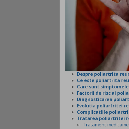
Despre poliartrita re
Ce este poliartrita r
Care sunt simptomele 
Factorii de risc ai pol
Diagnosticarea poliar
Evolutia poliartritei 
Complicatiile poliartr
Tratarea poliartritei
Tratament medicamento