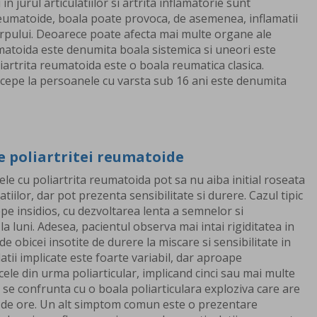
in jurul articulatiilor si artrita inflamatorie sunt
i reumatoide, boala poate provoca, de asemenea, inflamatii
 corpului. Deoarece poate afecta mai multe organe ale
matoida este denumita boala sistemica si uneori este
artrita reumatoida este o boala reumatica clasica.
ncepe la persoanele cu varsta sub 16 ani este denumita
 poliartritei reumatoide
nele cu poliartrita reumatoida pot sa nu aiba initial roseata
atiilor, dar pot prezenta sensibilitate si durere. Cazul tipic
epe insidios, cu dezvoltarea lenta a semnelor si
 luni. Adesea, pacientul observa mai intai rigiditatea in
de obicei insotite de durere la miscare si sensibilitate in
atii implicate este foarte variabil, dar aproape
ele din urma poliarticular, implicand cinci sau mai multe
ii se confrunta cu o boala poliarticulara exploziva care are
8 de ore. Un alt simptom comun este o prezentare