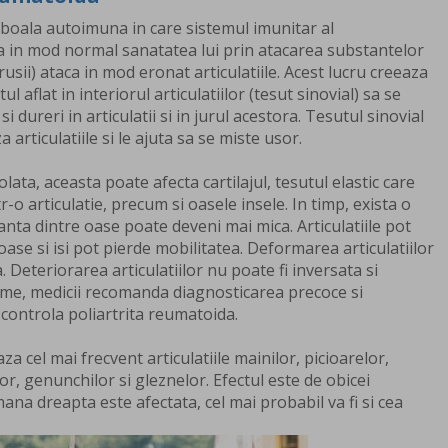
 boala autoimuna in care sistemul imunitar al
a in mod normal sanatatea lui prin atacarea substantelor
rusii) ataca in mod eronat articulatiile. Acest lucru creeaza
l aflat in interiorul articulatiilor (tesut sinovial) sa se
i dureri in articulatii si in jurul acestora. Tesutul sinovial
 articulatiile si le ajuta sa se miste usor.
lata, aceasta poate afecta cartilajul, tesutul elastic care
-o articulatie, precum si oasele insele. In timp, exista o
stanta dintre oase poate deveni mai mica. Articulatiile pot
oase si isi pot pierde mobilitatea. Deformarea articulatiilor
Deteriorarea articulatiilor nu poate fi inversata si
e, medicii recomanda diagnosticarea precoce si
controla poliartrita reumatoida.
a cel mai frecvent articulatiile mainilor, picioarelor,
or, genunchilor si gleznelor. Efectul este de obicei
na dreapta este afectata, cel mai probabil va fi si cea