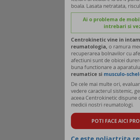
boala. Lasata netratata, riscu
Ai o problema de mobil
intrebari si v
Centrokinetic vine in inta
reumatologia,
o ramura medi
recuperarea bolnavilor cu afe
afectiuni sunt de obicei durer
buna functionare a aparatulu
reumatice si
musculo-schel
De cele mai multe ori, evaluar
vedere caracterul sistemic, ge
aceea Centrokinetic dispune 
medicii nostri reumatologi.
POTI FACE AICI PRO
Ce este poliartrita 