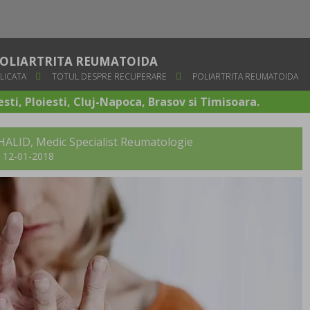
OLIARTRITA REUMATOIDA
LICATA
TOTUL DESPRE RECUPERARE
POLIARTRITA REUMATOIDA
sti, Ploiesti, Cluj-Napoca, Brasov si Timisoara.
KHALID
, Medic Specialist Reumatologie
t: 12-01-2018