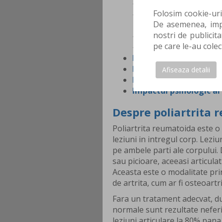
Terapia biologica pent
Folosim cookie-uri
Remedii naturiste pen
De asemenea, impa
poliartrita reumatoid
nostri de publicita
Interventiile chirurgi
pe care le-au colec
Exercitii kinoterapeuti
Ingrijirea unei persoa
Regimul de viata al un
Afiseaza detalii
Interdictii ale unui b
Impactul psihologic al
Despre poliartrita 
Poliartrita reumatoida este o
leziuni in intregul corp. Lezi
pe ambele parti ale corpului. 
sau picioare, aceeasi articulati
Aceasta este o modalitate prin
de artrita, cum ar fi osteoartri
Fara un tratament adecvat, dur
normale sunt rezultate neferic
leziuni articulare la 80% pana 