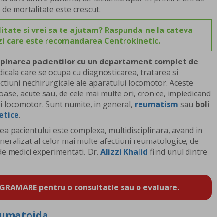
l de mortalitate este crescut.
itate si vrei sa te ajutam? Raspunda-ne la cateva
ezi care este recomandarea Centrokinetic.
mpinarea pacientilor cu un departament complet de
cala care se ocupa cu diagnosticarea, tratarea si
ctiuni nechirurgicale ale aparatului locomotor. Aceste
oase, acute sau, de cele mai multe ori, cronice, impiedicand
i locomotor. Sunt numite, in general,
reumatism
sau
boli
etice
.
ea pacientului este complexa, multidisciplinara, avand in
neralizat al celor mai multe afectiuni reumatologice, de
de medici experimentati, Dr.
Alizzi Khalid
fiind unul dintre
GRAMARE pentru o consultatie sau o evaluare.
reumatoida