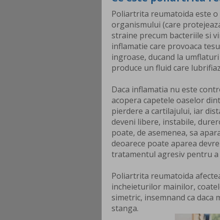
Poliartrita reumatoida este o
organismului (care protejeaz
straine precum bacteriile si vi
inflamatie care provoaca tesutu
ingroase, ducand la umflaturi s
produce un fluid care lubrifiaza
Daca inflamatia nu este contro
acopera capetele oaselor dintr
pierdere a cartilajului, iar di
deveni libere, instabile, durer
poate, de asemenea, sa apara. 
deoarece poate aparea devrem
tratamentul agresiv pentru a 
Poliartrita reumatoida afecteaz
incheieturilor mainilor, coatel
simetric, insemnand ca daca ma
stanga.