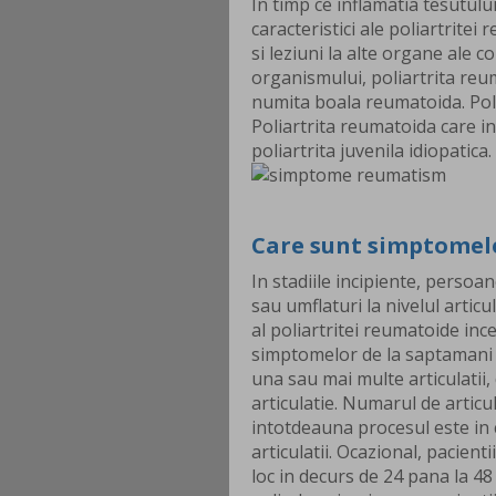
In timp ce inflamatia tesutului 
caracteristici ale poliartrite
si leziuni la alte organe ale
organismului, poliartrita reu
numita boala reumatoida. Poli
Poliartrita reumatoida care i
poliartrita juvenila idiopatica.
Care sunt simptomele
In stadiile incipiente, persoa
sau umflaturi la nivelul articul
al poliartritei reumatoide inc
simptomelor de la saptamani la
una sau mai multe articulatii, 
articulatie. Numarul de articul
intotdeauna procesul este in c
articulatii. Ocazional, pacient
loc in decurs de 24 pana la 4