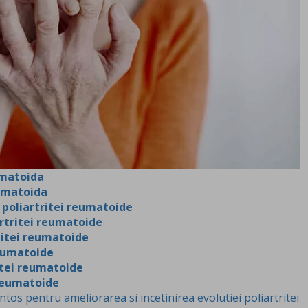
umatoida
eumatoida
poliartritei reumatoide
iartritei reumatoide
titei reumatoide
reumatoide
itei reumatoide
 reumatoide
s pentru ameliorarea si incetinirea evolutiei poliartritei