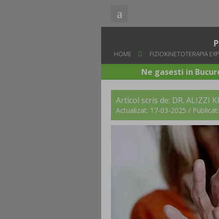
P
HOME
FIZIOKINETOTERAPIA EXP
Ne gasesti in Bucure
Articol scris de:
DR. ALIZZI 
Actualizat: 17-03-2025 / Publica