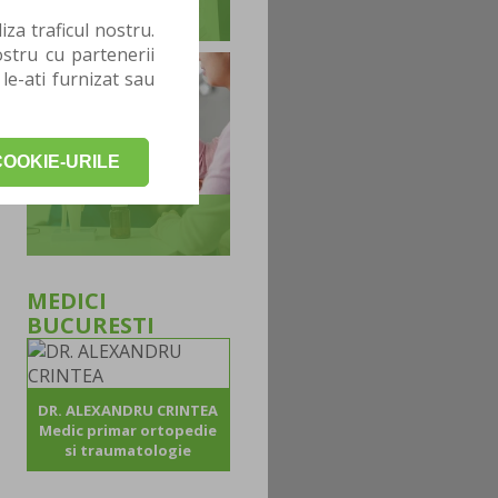
za traficul nostru.
stru cu partenerii
 le-ati furnizat sau
OOKIE-URILE
MEDICI
BUCURESTI
DR. ALEXANDRU CRINTEA
Medic primar ortopedie
si traumatologie