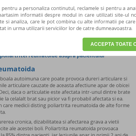
ru ameliorarea si incetinirea evolutiei poliartritei
 pentru a personaliza continutul, reclamele si pentru a anali
tru reducerea disconfortului sau durerilor cauzate de
rtasim informatii despre modul in care utilizati site-ul no
a
te si analiza, care le pot combina cu alte informatii pe care
cale pentru inlaturarea deformarilor articulare
tat in urma utilizarii serviciilor lor de catre dumneavoastra.
ce pentru mentinerea flexibilitatii articulatiilor
ne diagnosticata cu poliartrita reumatica
ui bolnav de poliartrita reumatoida
ACCEPTA TOATE C
olnav de poliartrita reumatoida
 poliartritei reumatoide asupra pacientului
reumatoida
 boala autoimuna care poate provoca dureri articulare si
unile articulare cauzate de aceasta afectiune apar de obicei
Deci, daca o articulatie este afectata intr-unul dintre brate
e la celalalt brat sau picior va fi probabil afectata si ea.
 care medicii disting poliartrita reumatoida de alte forme
ta.
erea cronica, dizabilitatea si afectarea grava a vietii
ite ale acestei boli. Poliartrita reumatoida provoaca
la 85% dintre pacienti, iar leziunile apar in primii 2 ani de