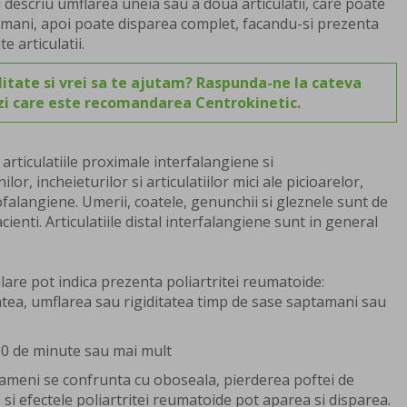
i descriu umflarea uneia sau a doua articulatii, care poate
amani, apoi poate disparea complet, facandu-si prezenta
e articulatii.
itate si vrei sa te ajutam? Raspunda-ne la cateva
ezi care este recomandarea Centrokinetic.
articulatiile proximale interfalangiene si
r, incheieturilor si articulatiilor mici ale picioarelor,
sofalangiene. Umerii, coatele, genunchii si gleznele sunt de
ienti. Articulatiile distal interfalangiene sunt in general
re pot indica prezenta poliartritei reumatoide:
tatea, umflarea sau rigiditatea timp de sase saptamani sau
30 de minute sau mai mult
ameni se confrunta cu oboseala, pierderea poftei de
si efectele poliartritei reumatoide pot aparea si disparea.