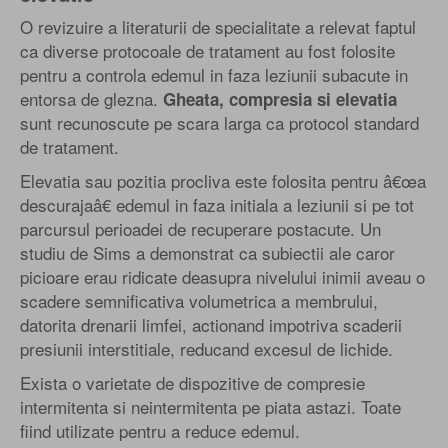
O revizuire a literaturii de specialitate a relevat faptul
ca diverse protocoale de tratament au fost folosite
pentru a controla edemul in faza leziunii subacute in
entorsa de glezna.
Gheata, compresia si elevatia
sunt recunoscute pe scara larga ca protocol standard
de tratament.
Elevatia sau pozitia procliva este folosita pentru â€œa
descurajaâ€ edemul in faza initiala a leziunii si pe tot
parcursul perioadei de recuperare postacute. Un
studiu de Sims a demonstrat ca subiectii ale caror
picioare erau ridicate deasupra nivelului inimii aveau o
scadere semnificativa volumetrica a membrului,
datorita drenarii limfei, actionand impotriva scaderii
presiunii interstitiale, reducand excesul de lichide.
Exista o varietate de dispozitive de compresie
intermitenta si neintermitenta pe piata astazi. Toate
fiind utilizate pentru a reduce edemul.