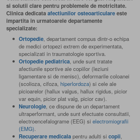
si solutii clare pentru problemele de motricitate.
Clinica dedicata
afectiunilor osteoarticulare
este
impartita in urmatoarele departamente
specializate:
, departament compus dintr-o echipa
Ortopedie
de medici ortopezi extrem de experimentata,
specializati in traumatologie sportiva.
, unde sunt tratate
Ortopedie pediatrica
afectiunile sportive ale copiilor (leziuni
ligamentare si de menisc), deformarile coloanei
(scolioza, cifoza,
hiperlordoza
) si cele ale
picioarelor (hallux valgus, hallux rigidus, picior
var equin, picior plat valg, picior cav).
, ce dispune de un departament
Neurologie
ultraperformant, unde sunt efectuate consultatii,
electroencefalograme (EEG) si
electromiografii
(EMG)
.
pentru adulti si
,
Recuperare medicala
copii