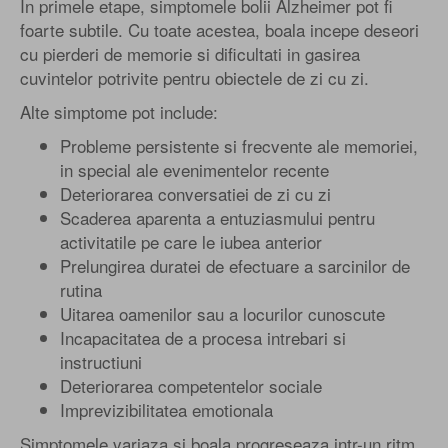
In primele etape, simptomele bolii Alzheimer pot fi
foarte subtile. Cu toate acestea, boala incepe deseori
cu pierderi de memorie si dificultati in gasirea
cuvintelor potrivite pentru obiectele de zi cu zi.
Alte simptome pot include:
Probleme persistente si frecvente ale memoriei,
in special ale evenimentelor recente
Deteriorarea conversatiei de zi cu zi
Scaderea aparenta a entuziasmului pentru
activitatile pe care le iubea anterior
Prelungirea duratei de efectuare a sarcinilor de
rutina
Uitarea oamenilor sau a locurilor cunoscute
Incapacitatea de a procesa intrebari si
instructiuni
Deteriorarea competentelor sociale
Imprevizibilitatea emotionala
Simptomele variaza si boala progreseaza intr-un ritm