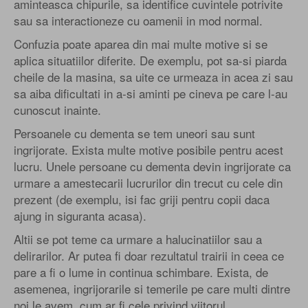
aminteasca chipurile, sa identifice cuvintele potrivite
sau sa interactioneze cu oamenii in mod normal.
Confuzia poate aparea din mai multe motive si se
aplica situatiilor diferite. De exemplu, pot sa-si piarda
cheile de la masina, sa uite ce urmeaza in acea zi sau
sa aiba dificultati in a-si aminti pe cineva pe care l-au
cunoscut inainte.
Persoanele cu dementa se tem uneori sau sunt
ingrijorate. Exista multe motive posibile pentru acest
lucru. Unele persoane cu dementa devin ingrijorate ca
urmare a amestecarii lucrurilor din trecut cu cele din
prezent (de exemplu, isi fac griji pentru copii daca
ajung in siguranta acasa).
Altii se pot teme ca urmare a halucinatiilor sau a
delirarilor. Ar putea fi doar rezultatul trairii in ceea ce
pare a fi o lume in continua schimbare. Exista, de
asemenea, ingrijorarile si temerile pe care multi dintre
noi le avem, cum ar fi cele privind viitorul.