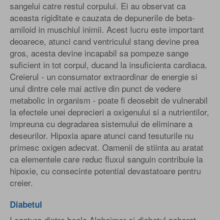
sangelui catre restul corpului. Ei au observat ca
aceasta rigiditate e cauzata de depunerile de beta-
amiloid in muschiul inimii. Acest lucru este important
deoarece, atunci cand ventriculul stang devine prea
gros, acesta devine incapabil sa pompeze sange
suficient in tot corpul, ducand la insuficienta cardiaca.
Creierul - un consumator extraordinar de energie si
unul dintre cele mai active din punct de vedere
metabolic in organism - poate fi deosebit de vulnerabil
la efectele unei deprecieri a oxigenului si a nutrientilor,
impreuna cu degradarea sistemului de eliminare a
deseurilor. Hipoxia apare atunci cand tesuturile nu
primesc oxigen adecvat. Oamenii de stiinta au aratat
ca elementele care reduc fluxul sanguin contribuie la
hipoxie, cu consecinte potential devastatoare pentru
creier.
Diabetul
Legatura dintre boala Alzheimer si diabetul zaharat