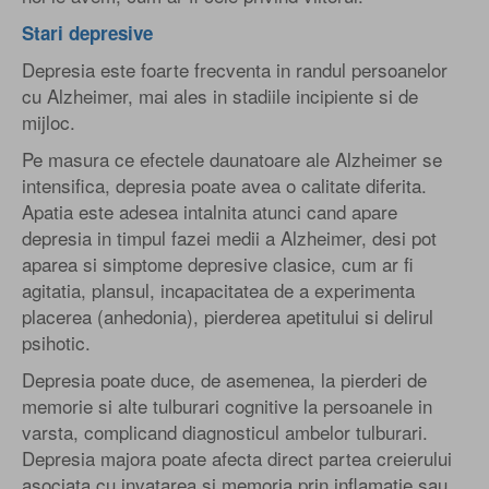
Stari depresive
Depresia este foarte frecventa in randul persoanelor
cu Alzheimer, mai ales in stadiile incipiente si de
mijloc.
Pe masura ce efectele daunatoare ale Alzheimer se
intensifica, depresia poate avea o calitate diferita.
Apatia este adesea intalnita atunci cand apare
depresia in timpul fazei medii a Alzheimer, desi pot
aparea si simptome depresive clasice, cum ar fi
agitatia, plansul, incapacitatea de a experimenta
placerea (anhedonia), pierderea apetitului si delirul
psihotic.
Depresia poate duce, de asemenea, la pierderi de
memorie si alte tulburari cognitive la persoanele in
varsta, complicand diagnosticul ambelor tulburari.
Depresia majora poate afecta direct partea creierului
asociata cu invatarea si memoria prin inflamatie sau