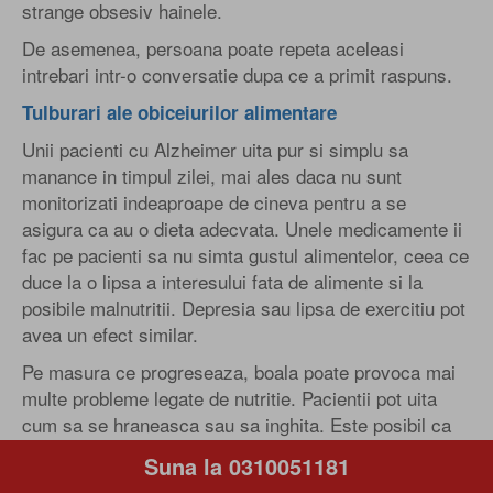
strange obsesiv hainele.
De asemenea, persoana poate repeta aceleasi
intrebari intr-o conversatie dupa ce a primit raspuns.
Tulburari ale obiceiurilor alimentare
Unii pacienti cu Alzheimer uita pur si simplu sa
manance in timpul zilei, mai ales daca nu sunt
monitorizati indeaproape de cineva pentru a se
asigura ca au o dieta adecvata. Unele medicamente ii
fac pe pacienti sa nu simta gustul alimentelor, ceea ce
duce la o lipsa a interesului fata de alimente si la
posibile malnutritii. Depresia sau lipsa de exercitiu pot
avea un efect similar.
Pe masura ce progreseaza, boala poate provoca mai
multe probleme legate de nutritie. Pacientii pot uita
cum sa se hraneasca sau sa inghita. Este posibil ca
acestia sa nu recunoasca alimentele atunci cand le
Suna la 0310051181
vad sau sa nu-si poata aminti cum pot manca