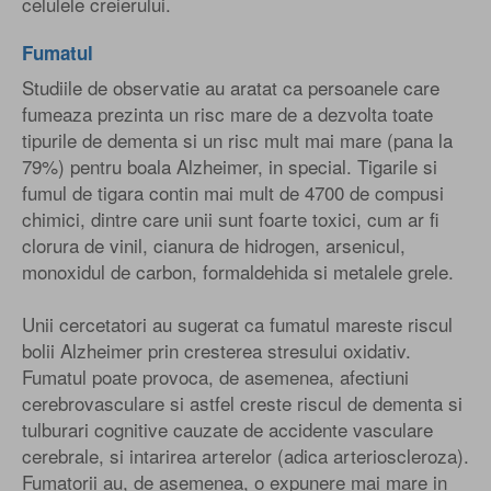
celulele creierului.
Fumatul
Studiile de observatie au aratat ca persoanele care
fumeaza prezinta un risc mare de a dezvolta toate
tipurile de dementa si un risc mult mai mare (pana la
79%) pentru boala Alzheimer, in special. Tigarile si
fumul de tigara contin mai mult de 4700 de compusi
chimici, dintre care unii sunt foarte toxici, cum ar fi
clorura de vinil, cianura de hidrogen, arsenicul,
monoxidul de carbon, formaldehida si metalele grele.
Unii cercetatori au sugerat ca fumatul mareste riscul
bolii Alzheimer prin cresterea stresului oxidativ.
Fumatul poate provoca, de asemenea, afectiuni
cerebrovasculare si astfel creste riscul de dementa si
tulburari cognitive cauzate de accidente vasculare
cerebrale, si intarirea arterelor (adica arterioscleroza).
Fumatorii au, de asemenea, o expunere mai mare in