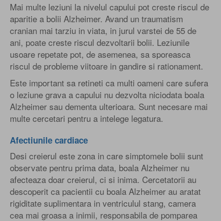
Mai multe leziuni la nivelul capului pot creste riscul de
aparitie a bolii Alzheimer. Avand un traumatism
cranian mai tarziu in viata, in jurul varstei de 55 de
ani, poate creste riscul dezvoltarii bolii. Leziunile
usoare repetate pot, de asemenea, sa sporeasca
riscul de probleme viitoare in gandire si rationament.
Este important sa retineti ca multi oameni care sufera
o leziune grava a capului nu dezvolta niciodata boala
Alzheimer sau dementa ulterioara. Sunt necesare mai
multe cercetari pentru a intelege legatura.
Afectiunile cardiace
Desi creierul este zona in care simptomele bolii sunt
observate pentru prima data, boala Alzheimer nu
afecteaza doar creierul, ci si inima. Cercetatorii au
descoperit ca pacientii cu boala Alzheimer au aratat
rigiditate suplimentara in ventriculul stang, camera
cea mai groasa a inimii, responsabila de pomparea