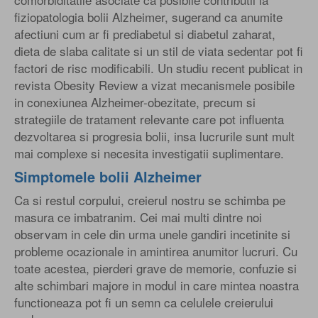
fiziopatologia bolii Alzheimer, sugerand ca anumite
afectiuni cum ar fi prediabetul si diabetul zaharat,
dieta de slaba calitate si un stil de viata sedentar pot fi
factori de risc modificabili. Un studiu recent publicat in
revista Obesity Review a vizat mecanismele posibile
in conexiunea Alzheimer-obezitate, precum si
strategiile de tratament relevante care pot influenta
dezvoltarea si progresia bolii, insa lucrurile sunt mult
mai complexe si necesita investigatii suplimentare.
Simptomele bolii Alzheimer
Ca si restul corpului, creierul nostru se schimba pe
masura ce imbatranim. Cei mai multi dintre noi
observam in cele din urma unele gandiri incetinite si
probleme ocazionale in amintirea anumitor lucruri. Cu
toate acestea, pierderi grave de memorie, confuzie si
alte schimbari majore in modul in care mintea noastra
functioneaza pot fi un semn ca celulele creierului