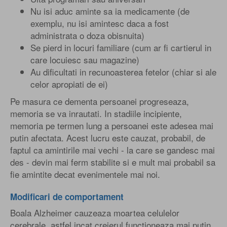
Nu isi aduc aminte sa ia medicamente (de
exemplu, nu isi amintesc daca a fost
administrata o doza obisnuita)
Se pierd in locuri familiare (cum ar fi cartierul in
care locuiesc sau magazine)
Au dificultati in recunoasterea fetelor (chiar si ale
celor apropiati de ei)
Pe masura ce dementa persoanei progreseaza,
memoria se va inrautati. In stadiile incipiente,
memoria pe termen lung a persoanei este adesea mai
putin afectata. Acest lucru este cauzat, probabil, de
faptul ca amintirile mai vechi - la care se gandesc mai
des - devin mai ferm stabilite si e mult mai probabil sa
fie amintite decat evenimentele mai noi.
Modificari de comportament
Boala Alzheimer cauzeaza moartea celulelor
cerebrale, astfel incat creierul functioneaza mai putin