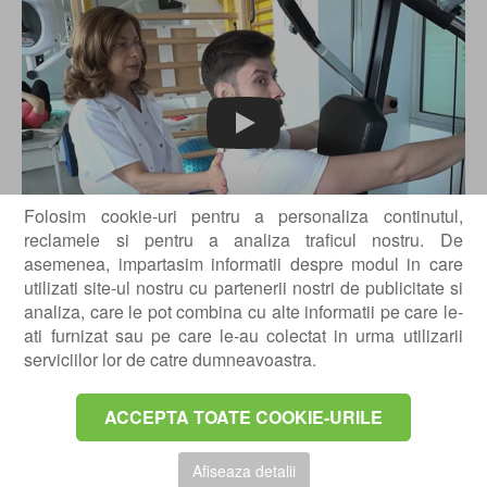
Play
Folosim cookie-uri pentru a personaliza continutul,
reclamele si pentru a analiza traficul nostru. De
asemenea, impartasim informatii despre modul in care
Masuri de examinare fizica in clasificarea
utilizati site-ul nostru cu partenerii nostri de publicitate si
modelelor ICD si ICF
analiza, care le pot combina cu alte informatii pe care le-
ati furnizat sau pe care le-au colectat in urma utilizarii
I. ICD - Cervicalgia / ICF- durere cu
serviciilor lor de catre dumneavoastra.
deficiente de mobilitate
Domeniul activ al miscarii cervicale
ACCEPTA TOATE COOKIE-URILE
Mobilitatea segmentara cervicala si toracica
II. ICD - Dureri de cap sau sindrom
Afiseaza detalii