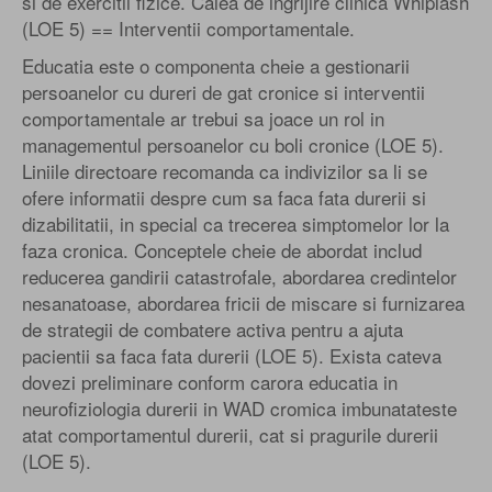
si de exercitii fizice. Calea de ingrijire clinica Whiplash
(LOE 5) == Interventii comportamentale.
Educatia este o componenta cheie a gestionarii
persoanelor cu dureri de gat cronice si interventii
comportamentale ar trebui sa joace un rol in
managementul persoanelor cu boli cronice (LOE 5).
Liniile directoare recomanda ca indivizilor sa li se
ofere informatii despre cum sa faca fata durerii si
dizabilitatii, in special ca trecerea simptomelor lor la
faza cronica. Conceptele cheie de abordat includ
reducerea gandirii catastrofale, abordarea credintelor
nesanatoase, abordarea fricii de miscare si furnizarea
de strategii de combatere activa pentru a ajuta
pacientii sa faca fata durerii (LOE 5). Exista cateva
dovezi preliminare conform carora educatia in
neurofiziologia durerii in WAD cromica imbunatateste
atat comportamentul durerii, cat si pragurile durerii
(LOE 5).