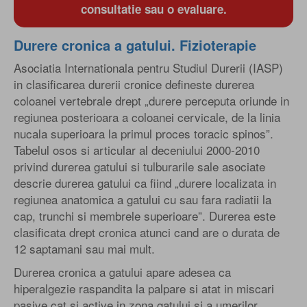
consultatie sau o evaluare.
Durere cronica a gatului. Fizioterapie
Asociatia Internationala pentru Studiul Durerii (IASP)
in clasificarea durerii cronice defineste durerea
coloanei vertebrale drept „durere perceputa oriunde in
regiunea posterioara a coloanei cervicale, de la linia
nucala superioara la primul proces toracic spinos”.
Tabelul osos si articular al deceniului 2000-2010
privind durerea gatului si tulburarile sale asociate
descrie durerea gatului ca fiind „durere localizata in
regiunea anatomica a gatului cu sau fara radiatii la
cap, trunchi si membrele superioare”. Durerea este
clasificata drept cronica atunci cand are o durata de
12 saptamani sau mai mult.
Durerea cronica a gatului apare adesea ca
hiperalgezie raspandita la palpare si atat in miscari
pasive cat si active in zona gatului si a umerilor.