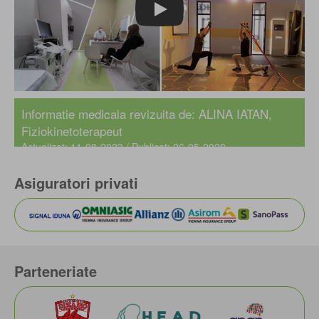
Play
Informatie medicala revizuita de: ALINA IATAN,
Fiziokinetoterapeut
Actualizat: 11-08-2023 / Publicat: 26-05-2020
Asiguratori privati
Parteneriate