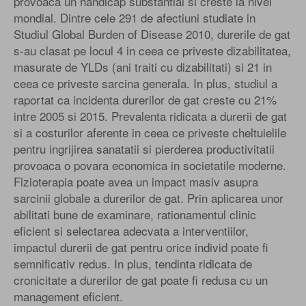
provoaca un handicap substantial si creste la nivel
mondial. Dintre cele 291 de afectiuni studiate in
Studiul Global Burden of Disease 2010, durerile de gat
s-au clasat pe locul 4 in ceea ce priveste dizabilitatea,
masurate de YLDs (ani traiti cu dizabilitati) si 21 in
ceea ce priveste sarcina generala. In plus, studiul a
raportat ca incidenta durerilor de gat creste cu 21%
intre 2005 si 2015. Prevalenta ridicata a durerii de gat
si a costurilor aferente in ceea ce priveste cheltuielile
pentru ingrijirea sanatatii si pierderea productivitatii
provoaca o povara economica in societatile moderne.
Fizioterapia poate avea un impact masiv asupra
sarcinii globale a durerilor de gat. Prin aplicarea unor
abilitati bune de examinare, rationamentul clinic
eficient si selectarea adecvata a interventiilor,
impactul durerii de gat pentru orice individ poate fi
semnificativ redus. In plus, tendinta ridicata de
cronicitate a durerilor de gat poate fi redusa cu un
management eficient.