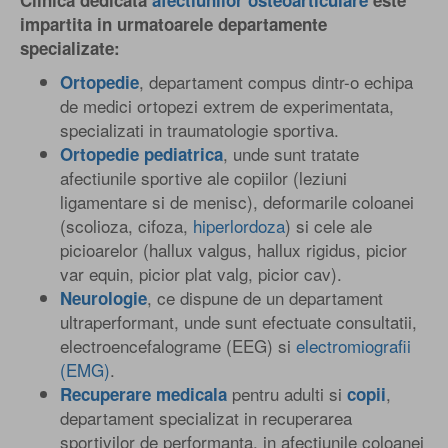
Clinica dedicata
afectiunilor osteoarticulare
este
impartita in urmatoarele departamente
specializate:
, departament compus dintr-o echipa
Ortopedie
de medici ortopezi extrem de experimentata,
specializati in traumatologie sportiva.
, unde sunt tratate
Ortopedie pediatrica
afectiunile sportive ale copiilor (leziuni
ligamentare si de menisc), deformarile coloanei
(scolioza, cifoza,
hiperlordoza
) si cele ale
picioarelor (hallux valgus, hallux rigidus, picior
var equin, picior plat valg, picior cav).
, ce dispune de un departament
Neurologie
ultraperformant, unde sunt efectuate consultatii,
electroencefalograme (EEG) si
electromiografii
(EMG)
.
pentru adulti si
,
Recuperare medicala
copii
departament specializat in recuperarea
sportivilor de performanta, in afectiunile coloanei