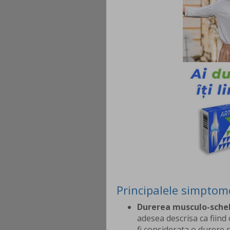
Principalele simptom
Durerea musculo-sche
adesea descrisa ca fiind
fi considerata o durere 