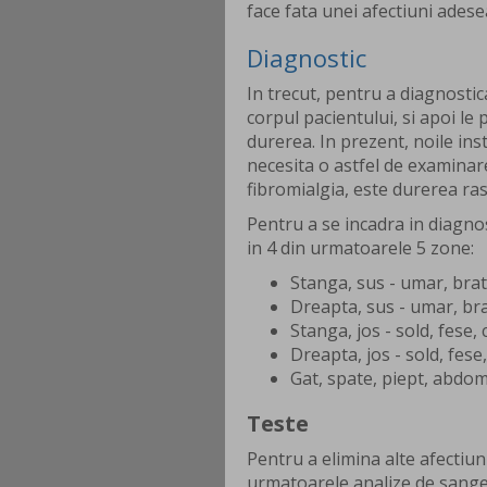
face fata unei afectiuni adese
Diagnostic
In trecut, pentru a diagnostic
corpul pacientului, si apoi le
durerea. In prezent, noile in
necesita o astfel de examinare
fibromialgia, este durerea ras
Pentru a se incadra in diagnos
in 4 din urmatoarele 5 zone:
Stanga, sus - umar, brat
Dreapta, sus - umar, bra
Stanga, jos - sold, fese,
Dreapta, jos - sold, fese
Gat, spate, piept, abdo
Teste
Pentru a elimina alte afectiu
urmatoarele analize de sange