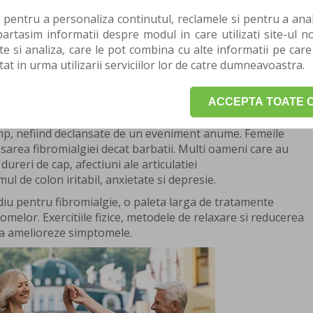
 pentru a personaliza continutul, reclamele si pentru a anali
ectiune caracterizata de dureri musculo-scheletale
rtasim informatii despre modul in care utilizati site-ul no
la, stari de somnolenta, alterarea bunei dispozitii si
te si analiza, care le pot combina cu alte informatii pe care
orii au ajuns la concluzia ca fibromialgia amplifica
tat in urma utilizarii serviciilor lor de catre dumneavoastra.
 modul in care creierul si maduva spinarii proceseaza
reroase.
de obicei, in urma unui eveniment, de exemplu,
ACCEPTA TOATE C
irurgicale, infectiile sau stresul psihologic intens. In alte
imp, nefiind declansate de un eveniment anume. Femeile
sarea fibromialgiei decat barbatii. Multi oameni care au
ureri de cap, afectiuni ale articulatiei
 de colon iritabil, anxietate si depresie.
iu pentru fibromialgie, o paleta larga de tratamente
omelor. Exercitiile fizice, metodele de relaxare si reducerea
sa amelioreze simptomele.