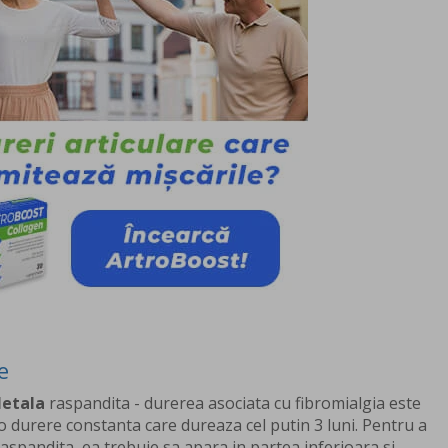
e
letala
raspandita - durerea asociata cu fibromialgia este
 o durere constanta care dureaza cel putin 3 luni. Pentru a
raspandita, ea trebuie sa apara in partea inferioara si