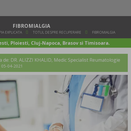
FIBROMIALGIA
IA EXPLICATA
TOTUL DESPRE RECUPERARE
FIBROMIALGIA
sti, Ploiesti, Cluj-Napoca, Brasov si Timisoara.
a de:
DR. ALIZZI KHALID
, Medic Specialist Reumatologie
t: 05-04-2021