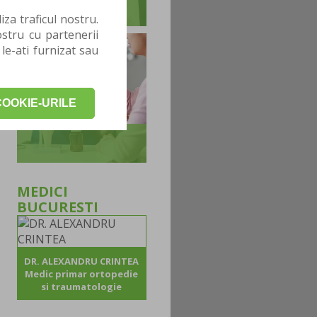
za traficul nostru.
stru cu partenerii
 le-ati furnizat sau
OOKIE-URILE
MEDICI
BUCURESTI
DR. ALEXANDRU CRINTEA
Medic primar ortopedie
si traumatologie