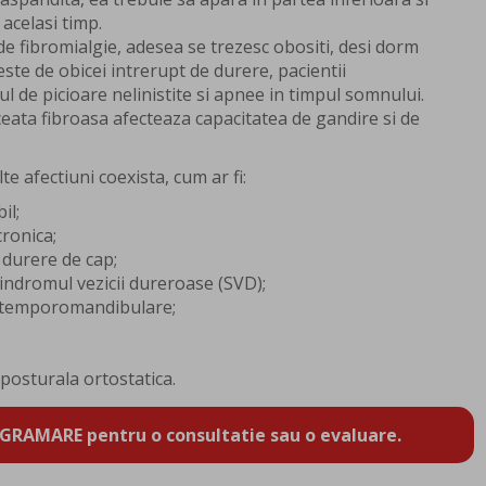
acelasi timp.
 de fibromialgie, adesea se trezesc obositi, desi dorm
ste de obicei intrerupt de durere, pacientii
de picioare nelinistite si apnee in timpul somnului.
ceata fibroasa afecteaza capacitatea de gandire si de
te afectiuni coexista, cum ar fi:
il;
ronica;
 durere de cap;
 sindromul vezicii dureroase (SVD);
ei temporomandibulare;
posturala ortostatica.
GRAMARE pentru o consultatie sau o evaluare.