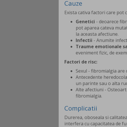
Cauze
Exista cativa factori care pot
Genetici
- deoarece fibr
pot aparea cateva mutati
la aceasta afectiune.
Infectii
- Anumite infect
Traume emotionale sau
eveniment fizic, de exem
Factori de risc:
Sexul - fibromialgia are
Antecedente heredocolate
un parinte sau o alta ru
Alte afectiuni - Osteoar
fibromialgia.
Complicatii
Durerea, oboseala si calitatea
interfera cu capacitatea de fu