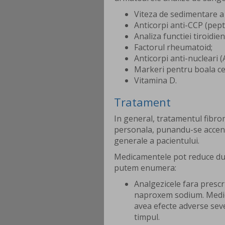
Viteza de sedimentare a 
Anticorpi anti-CCP (peptid
Analiza functiei tiroidien
Factorul rheumatoid;
Anticorpi anti-nucleari (
Markeri pentru boala cel
Vitamina D.
Tratament
In general, tratamentul fibromi
personala, punandu-se accent
generale a pacientului.
Medicamentele pot reduce dur
putem enumera:
Analgezicele fara prescr
naproxem sodium. Medi
avea efecte adverse se
timpul.