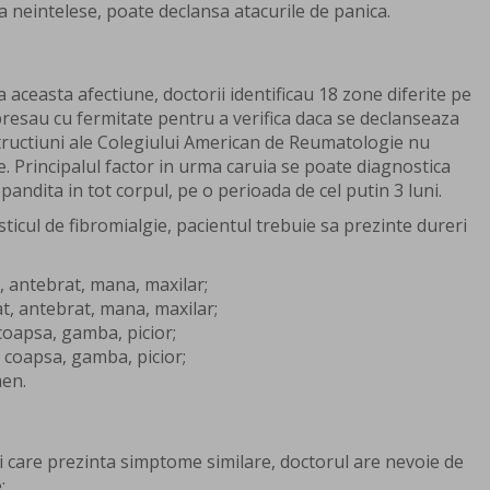
a neintelese, poate declansa atacurile de panica.
a aceasta afectiune, doctorii identificau 18 zone diferite pe
 presau cu fermitate pentru a verifica daca se declanseaza
structiuni ale Colegiului American de Reumatologie nu
. Principalul factor in urma caruia se poate diagnostica
pandita in tot corpul, pe o perioada de cel putin 3 luni.
ticul de fibromialgie, pacientul trebuie sa prezinte dureri
, antebrat, mana, maxilar;
t, antebrat, mana, maxilar;
 coapsa, gamba, picior;
, coapsa, gamba, picior;
men.
ni care prezinta simptome similare, doctorul are nevoie de
: