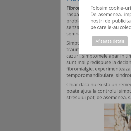
Folosim cookie-uri
Fibromialgia
reprezinta o af
De asemenea, impa
raspandite, insotite de obosea
nostri de publicita
probleme de memorie. Cercetat
pe care le-au colec
senzatiile dureroase afectand
semnalele dureroase si nedu
Afiseaza detalii
Simptomele isi fac aparitia, 
traumatismele, interventiile ch
cazuri, simptomele apar in t
sunt mai predispuse la declan
fibromialgie, experimenteaza d
temporomandibulare, sindromul
Chiar daca nu exista un remed
poate ajuta la controlul simpt
stresului pot, de asemenea, 