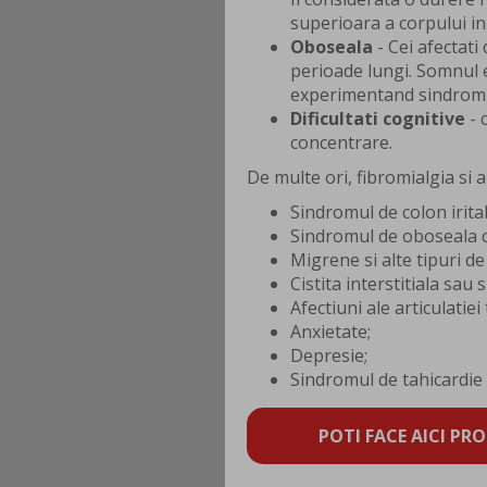
superioara a corpului in 
Oboseala
- Cei afectati
perioade lungi. Somnul e
experimentand sindromul 
Dificultati cognitive
- 
concentrare.
De multe ori, fibromialgia si al
Sindromul de colon iritab
Sindromul de oboseala c
Migrene si alte tipuri de
Cistita interstitiala sau
Afectiuni ale articulati
Anxietate;
Depresie;
Sindromul de tahicardie 
POTI FACE AICI PRO