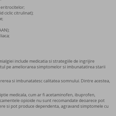
eritrocitelor;
 ciclic citrulinat);
e;
AAN);
iaca;
algiei include medicatia si strategiile de ingrijire
ul pe ameliorarea simptomelor si imbunatatirea starii
erea si imbunatatesc calitatea somnului. Dintre acestea,
iptie medicala, cum ar fi acetaminofen, ibuprofen,
camentele opioide nu sunt recomandate deoarece pot
vere si pot produce dependenta, agravand simptomele cu