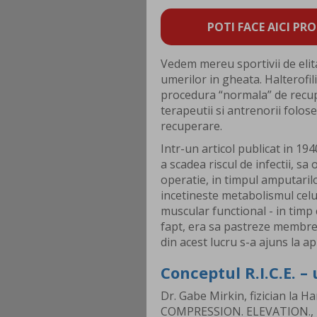
POTI FACE AICI PRO
Vedem mereu sportivii de elita
umerilor in gheata. Halterofili
procedura “normala” de recuper
terapeutii si antrenorii folose
recuperare.
Intr-un articol publicat in 19
a scadea riscul de infectii, s
operatie, in timpul amputaril
incetineste metabolismul celu
muscular functional - in timp
fapt, era sa pastreze membrele 
din acest lucru s-a ajuns la a
Conceptul R.I.C.E. –
Dr. Gabe Mirkin, fizician la Ha
COMPRESSION. ELEVATION., in