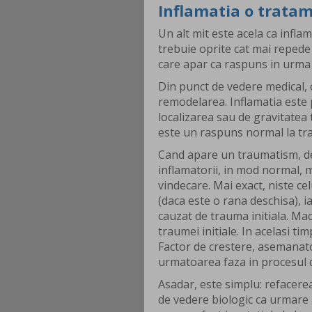
Inflamatia o trata
Un alt mit este acela ca inflam
trebuie oprite cat mai repede
care apar ca raspuns in urma 
Din punct de vedere medical, ce
remodelarea. Inflamatia este 
localizarea sau de gravitatea
este un raspuns normal la tr
Cand apare un traumatism, de 
inflamatorii, in mod normal, m
vindecare. Mai exact, niste ce
(daca este o rana deschisa), i
cauzat de trauma initiala. Mac
traumei initiale. In acelasi t
Factor de crestere, asemanato
urmatoarea faza in procesul 
Asadar, este simplu: refacerea
de vedere biologic ca urmare 