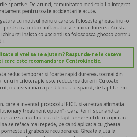
ile sportive. De atunci, comunitatea medicala l-a integrat
 tratament pentru toate accidentarile acute.
legatura cu motivul pentru care se foloseste gheata intr-o
: pentru ca reduce inflamatia si elimina durerea. Acesta
 chirurgi insista ca pacientii sa foloseasca gheata pentru
i.
itate si vrei sa te ajutam? Raspunda-ne la cateva
ezi care este recomandarea Centrokinetic.
eata reduc temporar si foarte rapid durerea, tocmai din
l unu in crioterapie este reducerea durerii. Cu toate
arut, nu inseamna ca problema a disparut, de fapt facem
n, care a inventat protocolul RICE, si-a retras afirmatia
 ilusionary treatment option”- Garz Reinl, spunand ca
ta poate sa incetineasca de fapt preocesul de recuperare.
l sa se refaca mai repede, pe cand aplicatia cu gheata
porneste si grabeste recuperarea. Gheata ajuta la