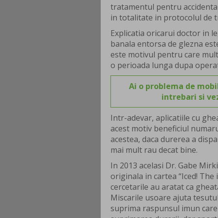
tratamentul pentru accidentar
in totalitate in protocolul de
Explicatia oricarui doctor in 
banala entorsa de glezna este
este motivul pentru care multi
o perioada lunga dupa operati
Ai o problema de mobil
intrebari si v
Intr-adevar, aplicatiile cu gh
acest motiv beneficiul numaru
acestea, daca durerea a disp
mai mult rau decat bine.
In 2013 acelasi Dr. Gabe Mirki
originala in cartea “Iced! The
cercetarile au aratat ca ghea
Miscarile usoare ajuta tesutu
suprima raspunsul imun care 