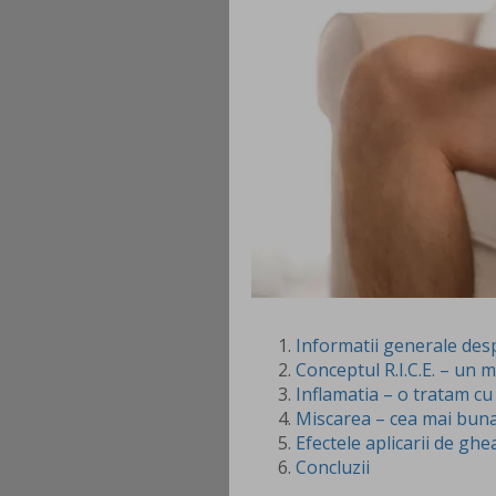
Informatii generale desp
Conceptul R.I.C.E. – un m
Inflamatia – o tratam c
Miscarea – cea mai buna
Efectele aplicarii de g
Concluzii