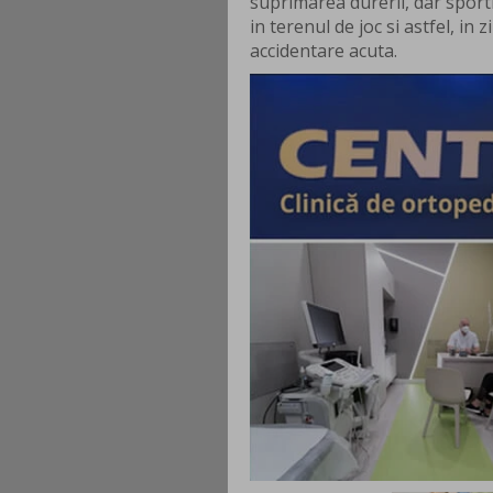
suprimarea durerii, dar sporti
in terenul de joc si astfel, in
accidentare acuta.