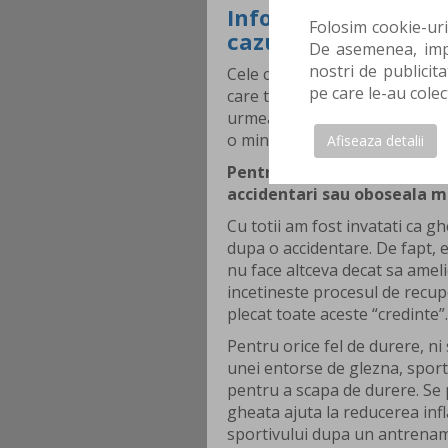
Informatii generale
Folosim cookie-uri
cazul durerii
De asemenea, impa
nostri de publicita
Cele ce urmeaza sa fie spuse 
pe care le-au colec
care terapeutii l-au avut pana
urmeaza sa spunem, avand in v
o minciuna”.
Afiseaza detalii
Pentru inceput, sa incepem
accidentari sau oboseala m
Cu totii am fost invatati ca g
dupa o accidentare. De fapt, e
nu face altceva decat sa amel
incetineste procesul de recup
plecat toate aceste “credinte”.
Pentru orice fel de durere, 
unei entorse de glezna, sport
pentru a scapa de durere. Se p
gheata ajuta la reducerea infl
sportivului dupa un antrenam