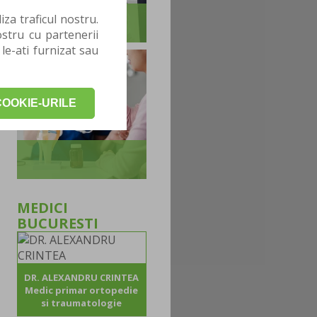
za traficul nostru.
stru cu partenerii
 le-ati furnizat sau
OOKIE-URILE
MEDICI
BUCURESTI
DR. ALEXANDRU CRINTEA
Medic primar ortopedie
si traumatologie