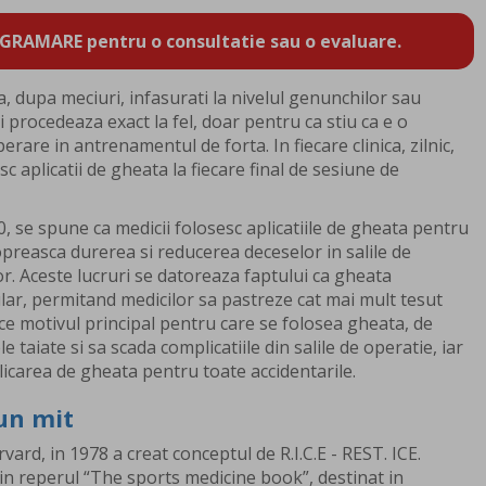
GRAMARE pentru o consultatie sau o evaluare.
, dupa meciuri, infasurati la nivelul genunchilor sau
i procedeaza exact la fel, doar pentru ca stiu ca e o
are in antrenamentul de forta. In fiecare clinica, zilnic,
sc aplicatii de gheata la fiecare final de sesiune de
40, se spune ca medicii folosesc aplicatiile de gheata pentru
a opreasca durerea si reducerea deceselor in salile de
or. Aceste lucruri se datoreaza faptului ca gheata
lar, permitand medicilor sa pastreze cat mai mult tesut
 ce motivul principal pentru care se folosea gheata, de
taiate si sa scada complicatiile din salile de operatie, iar
plicarea de gheata pentru toate accidentarile.
 un mit
rvard, in 1978 a creat conceptul de R.I.C.E - REST. ICE.
 reperul “The sports medicine book”, destinat in