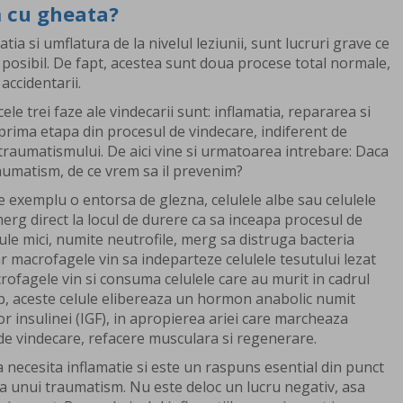
m cu gheata?
atia si umflatura de la nivelul leziunii, sunt lucruri grave ce
 posibil. De fapt, acestea sunt doua procese total normale,
accidentarii.
le trei faze ale vindecarii sunt: inflamatia, repararea si
prima etapa din procesul de vindecare, indiferent de
 traumatismului. De aici vine si urmatoarea intrebare: Daca
aumatism, de ce vrem sa il prevenim?
exemplu o entorsa de glezna, celulele albe sau celulele
erg direct la locul de durere ca sa inceapa procesul de
lule mici, numite neutrofile, merg sa distruga bacteria
ar macrofagele vin sa indeparteze celulele tesutului lezat
rofagele vin si consuma celulele care au murit in cadrul
imp, aceste celule elibereaza un hormon anabolic numit
r insulinei (IGF), in apropierea ariei care marcheaza
de vindecare, refacere musculara si regenerare.
 necesita inflamatie si este un raspuns esential din punct
a unui traumatism. Nu este deloc un lucru negativ, asa