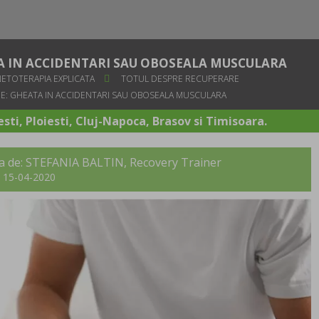
ATA IN ACCIDENTARI SAU OBOSEALA MUSCULARA
NETOTERAPIA EXPLICATA
TOTUL DESPRE RECUPERARE
C.E: GHEATA IN ACCIDENTARI SAU OBOSEALA MUSCULARA
sti, Ploiesti, Cluj-Napoca, Brasov si Timisoara.
ta de: STEFANIA BALTIN, Recovery Trainer
t: 15-04-2020