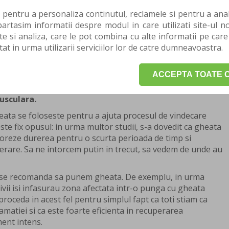
 despre obiceiul de a aplica gheata in
 pentru a personaliza continutul, reclamele si pentru a anali
rtasim informatii despre modul in care utilizati site-ul no
te si analiza, care le pot combina cu alte informatii pe care
in acest articol vor schimba cu mult modul de gandire pe
tat in urma utilizarii serviciilor lor de catre dumneavoastra.
 acum. Probabil, multi dintre voi nu vor accepta ceea ce
edere ca, pentru o lunga perioada de timp, toti “am trait
ACCEPTA TOATE C
 sa spunem “stop” in folosirea de gheata dupa
usculara.
heata se foloseste pentru a ajuta procesul de vindecare
ste fix opusul: in urma multor studii, s-a dovedit ca gheata
ioreze durerea pentru o scurta perioada de timp si
erare. Sa ne intorcem putin in trecut, sa vedem de unde au
ni se recomanda sa punem gheata. De exemplu, in urma
ivii isi infasurau zona afectata intr-o punga cu gheata
roceda in acest fel pentru simplul fapt ca toti stiam ca
amatiei si ca este foarte eficienta in recuperarea
ent intens.