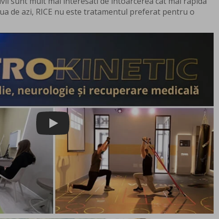
vii sunt mult mai interesati de intoarcerea cat mai rapida
 ziua de azi, RICE nu este tratamentul preferat pentru o
Play