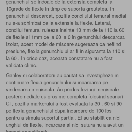
genunchiul se indoaie de la extensia completa la
10grade de flexie in timp ce suporta greutatea. In
genunchiul descarcat, pozitia condilului femural medial
nu s-a schimbat de la extensie la flexie. Lateral,
condilul femural ruleaza inainte 13 mm de la 110 la 60
de flexie si 1mm de la 60 la 0 in genunchiul descarcat.
Izolat, acest model de miscare sugereaza ca nefiind
presiune, flexia genunchiului ar fi in siguranta la 110 si
la 60 . In orice caz, aceasta constatare nu a fost
validata clinic.
Ganley si colaboratorii au cautat sa investigheze in
continuare flexia genunchiului si incarcarea pe
vindecarea meniscala. Au produs leziuni meniscale
posteromediale cu grosime completa folosind scanari
CT, pozitia markerului a fost evaluata la 30 , 60 si 90
pe flexia genunchiului dupa incarcare de 100 lbs
pentru a simula suportul partial. Ei au stabilit ca nici
unghiul de flexie, incarcare si nici sutura nu a avut un
impact semnificativ.