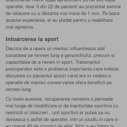
operatie, doar 3 din 22 de pacienti au prezentat semne
de refacere cu o distanta mai mare de 1 mm. Pe baza
acestei experienta, ei au pledat pentru o reabilitare
mai agresiva.
Intoarcerea la sport
Decizia de a opera un menisc influenteaza atat
sanatatea pe termen lung a genunchiului, precum si
capacitatea de a reveni in sport. Tratamentul
postoperator este o problema importanta care trebuie
discutata cu pacientul atunci cand are in vedere o
operatie de menisc conservarea ofera beneficii pe
termen lung.
Cu toate acestea, recuperarea necesita o perioada
mai lunga de imobilizare si de inactivitate sportiva cu
restrictii si intarzieri , unii sportivii ar putea sa nu
doreasca o astfel de operatie. Intr-un studiu in care s-
au operat 45 de sportivi de elita, 81% s-au intors la