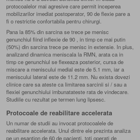
protocoalelor mai agresive care permit inceperea
mobilizarilor imediat postoperator, 90 de flexie pare a
fi o restrictie confortabila pentru chirurgi.
Pana la 85% din sarcina se trece pe menisc
genunchiul fiind inflexie de 90 , in timp ce mai putin
(50%) din sarcina trece pe menisc in extensie. In plus,
analizand dinamica meniscala la RMN, arata ca in
timp ce genunchiul se flexeaza posterior, cursa de
miscare a meniscului medial este de 5.1 mm, iar a
meniscului lateral este de 11.2 mm. Nu exista dovezi
clinice care sa ateste ca limitarea sarcinii si / sau a
flexiei genunchiului imbunatateste rata de vindecare.
Studiile cu rezultat pe termen lung lipsesc.
Protocoale de reabilitare accelerata
Un numar de studii au invocat protocoalele de
reabilitare accelerata. Unul dintre ele prezinta analiza
pe un esantion de 60 de pacienti, toti operati de