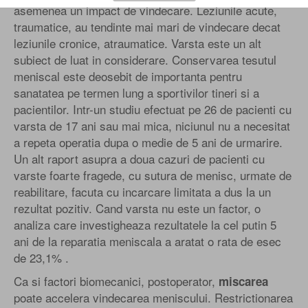
asemenea un impact de vindecare. Leziunile acute,
traumatice, au tendinte mai mari de vindecare decat
leziunile cronice, atraumatice. Varsta este un alt
subiect de luat in considerare. Conservarea tesutul
meniscal este deosebit de importanta pentru
sanatatea pe termen lung a sportivilor tineri si a
pacientilor. Intr-un studiu efectuat pe 26 de pacienti cu
varsta de 17 ani sau mai mica, niciunul nu a necesitat
a repeta operatia dupa o medie de 5 ani de urmarire.
Un alt raport asupra a doua cazuri de pacienti cu
varste foarte fragede, cu sutura de menisc, urmate de
reabilitare, facuta cu incarcare limitata a dus la un
rezultat pozitiv. Cand varsta nu este un factor, o
analiza care investigheaza rezultatele la cel putin 5
ani de la reparatia meniscala a aratat o rata de esec
de 23,1% .
Ca si factori biomecanici, postoperator,
miscarea
poate accelera vindecarea meniscului. Restrictionarea