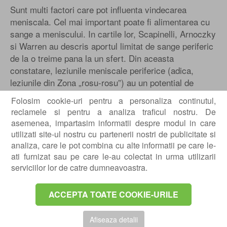
Sunt multi factori care pot influenta vindecarea
meniscala. Cel mai important poate fi alimentarea cu
sange a meniscului. In cartile lor, Scapinelli, Arnoczky
si Warren au descris aportul limitat de sange periferic
de la o treime pana la un sfert. Din aceasta
constatare, leziunile meniscale periferice (adica,
leziunile din Zona „rosu-rosu”) au un potential de
vindecare mai buna (vezi figura A de mai jos).
Folosim cookie-uri pentru a personaliza continutul,
Leziunile longitudinale sunt mai facil sa se repare
reclamele si pentru a analiza traficul nostru. De
datorita orientarii lor verticale (vezi figura B de mai
asemenea, impartasim informatii despre modul in care
jos), in timp ce leziunile radiale se repara mai greu.
utilizati site-ul nostru cu partenerii nostri de publicitate si
analiza, care le pot combina cu alte informatii pe care le-
ati furnizat sau pe care le-au colectat in urma utilizarii
serviciilor lor de catre dumneavoastra.
ACCEPTA TOATE COOKIE-URILE
Afiseaza detalii
Momentul si tipul de rupere meniscala pot avea de