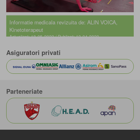
Informatie medicala revizuita de: ALIN VOICA,
Kinetoterapeut
Actualizat: 18-05-2022 / Publicat: 10-04-2020
Asiguratori privati
Parteneriate