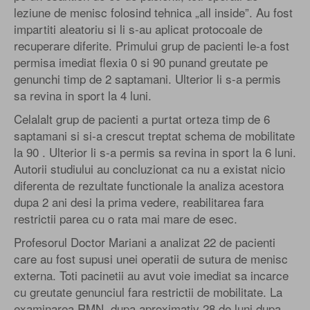
leziune de menisc folosind tehnica „all inside”. Au fost
impartiti aleatoriu si li s-au aplicat protocoale de
recuperare diferite. Primului grup de pacienti le-a fost
permisa imediat flexia 0 si 90 punand greutate pe
genunchi timp de 2 saptamani. Ulterior li s-a permis
sa revina in sport la 4 luni.
Celalalt grup de pacienti a purtat orteza timp de 6
saptamani si si-a crescut treptat schema de mobilitate
la 90 . Ulterior li s-a permis sa revina in sport la 6 luni.
Autorii studiului au concluzionat ca nu a existat nicio
diferenta de rezultate functionale la analiza acestora
dupa 2 ani desi la prima vedere, reabilitarea fara
restrictii parea cu o rata mai mare de esec.
Profesorul Doctor Mariani a analizat 22 de pacienti
care au fost supusi unei operatii de sutura de menisc
externa. Toti pacinetii au avut voie imediat sa incarce
cu greutate genunciul fara restrictii de mobilitate. La
examinarea RMN, dupa aproximativ 28 de luni dupa