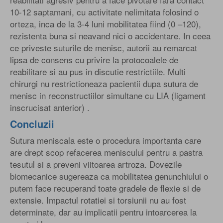
10-12 saptamani, cu activitate nelimitata folosind o
orteza, inca de la 3-4 luni mobilitatea fiind (0 –120),
rezistenta buna si neavand nici o accidentare. In ceea
ce priveste suturile de menisc, autorii au remarcat
lipsa de consens cu privire la protocoalele de
reabilitare si au pus in discutie restrictiile. Multi
chirurgi nu restrictioneaza pacientii dupa sutura de
menisc in reconstructiilor simultane cu LIA (ligament
inscrucisat anterior) .
Concluzii
Sutura meniscala este o procedura importanta care
are drept scop refacerea meniscului pentru a pastra
tesutul si a preveni viitoarea artroza. Dovezile
biomecanice sugereaza ca mobilitatea genunchiului o
putem face recuperand toate gradele de flexie si de
extensie. Impactul rotatiei si torsiunii nu au fost
determinate, dar au implicatii pentru intoarcerea la