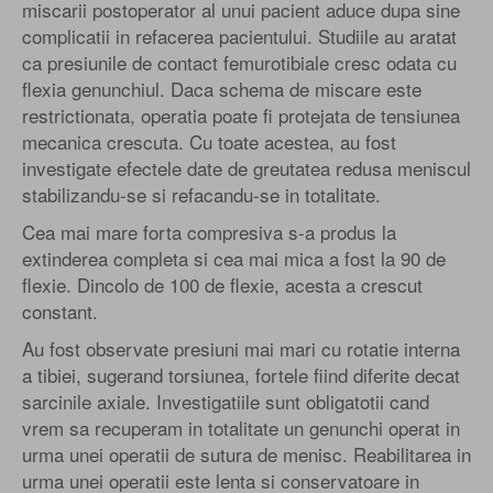
miscarii postoperator al unui pacient aduce dupa sine
complicatii in refacerea pacientului. Studiile au aratat
ca presiunile de contact femurotibiale cresc odata cu
flexia genunchiul. Daca schema de miscare este
restrictionata, operatia poate fi protejata de tensiunea
mecanica crescuta. Cu toate acestea, au fost
investigate efectele date de greutatea redusa meniscul
stabilizandu-se si refacandu-se in totalitate.
Cea mai mare forta compresiva s-a produs la
extinderea completa si cea mai mica a fost la 90 de
flexie. Dincolo de 100 de flexie, acesta a crescut
constant.
Au fost observate presiuni mai mari cu rotatie interna
a tibiei, sugerand torsiunea, fortele fiind diferite decat
sarcinile axiale. Investigatiile sunt obligatotii cand
vrem sa recuperam in totalitate un genunchi operat in
urma unei operatii de sutura de menisc. Reabilitarea in
urma unei operatii este lenta si conservatoare in