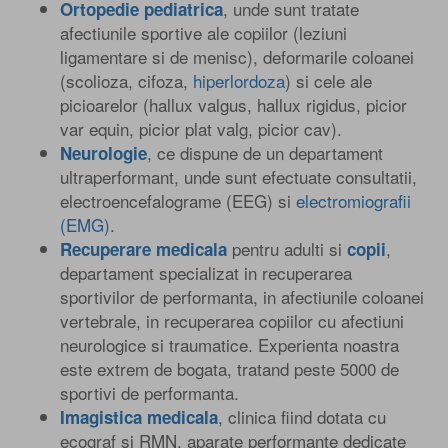
, unde sunt tratate
Ortopedie pediatrica
afectiunile sportive ale copiilor (leziuni
ligamentare si de menisc), deformarile coloanei
(scolioza, cifoza,
hiperlordoza
) si cele ale
picioarelor (hallux valgus, hallux rigidus, picior
var equin, picior plat valg, picior cav).
, ce dispune de un departament
Neurologie
ultraperformant, unde sunt efectuate consultatii,
electroencefalograme (EEG) si
electromiografii
(EMG)
.
pentru adulti si
,
Recuperare medicala
copii
departament specializat in recuperarea
sportivilor de performanta, in afectiunile coloanei
vertebrale, in recuperarea copiilor cu afectiuni
neurologice si traumatice. Experienta noastra
este extrem de bogata, tratand peste 5000 de
sportivi de performanta.
, clinica fiind dotata cu
Imagistica medicala
ecograf si RMN, aparate performante dedicate