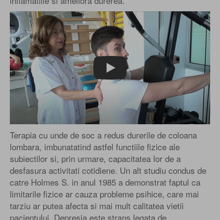
inflamatiile si ameliora durerea.
Play
Terapia cu unde de soc a redus durerile de coloana
lombara, imbunatatind astfel functiile fizice ale
subiectilor si, prin urmare, capacitatea lor de a
desfasura activitati cotidiene. Un alt studiu condus de
catre Holmes S. in anul 1985 a demonstrat faptul ca
limitarile fizice ar cauza probleme psihice, care mai
tarziu ar putea afecta si mai mult calitatea vietii
pacientului. Depresia este strans legata de