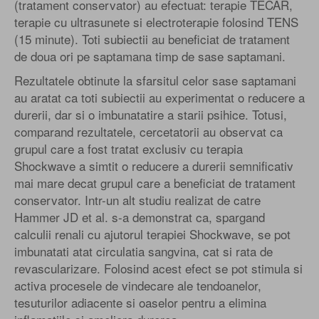
(tratament conservator) au efectuat: terapie TECAR,
terapie cu ultrasunete si electroterapie folosind TENS
(15 minute). Toti subiectii au beneficiat de tratament
de doua ori pe saptamana timp de sase saptamani.
Rezultatele obtinute la sfarsitul celor sase saptamani
au aratat ca toti subiectii au experimentat o reducere a
durerii, dar si o imbunatatire a starii psihice. Totusi,
comparand rezultatele, cercetatorii au observat ca
grupul care a fost tratat exclusiv cu terapia
Shockwave a simtit o reducere a durerii semnificativ
mai mare decat grupul care a beneficiat de tratament
conservator. Intr-un alt studiu realizat de catre
Hammer JD et al. s-a demonstrat ca, spargand
calculii renali cu ajutorul terapiei Shockwave, se pot
imbunatati atat circulatia sangvina, cat si rata de
revascularizare. Folosind acest efect se pot stimula si
activa procesele de vindecare ale tendoanelor,
tesuturilor adiacente si oaselor pentru a elimina