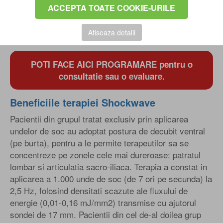
Shockwave. Subiectii nu au suferit interventii
ACCEPTA TOATE COOKIE-URILE
chirurgicale in zona lombara inainte de efectuarea
studiului, nu au avut fracturi, tumori sau alte infectii si
Afiseaza detalii
inflamatii ale discului intervertebral.
POTI FACE AICI PROGRAMARE pentru o
consultatie sau o evaluare.
Beneficiile terapiei Shockwave
Pacientii din grupul tratat exclusiv prin aplicarea
undelor de soc au adoptat postura de decubit ventral
(pe burta), pentru a le permite terapeutilor sa se
concentreze pe zonele cele mai dureroase: patratul
lombar si articulatia sacro-iliaca. Terapia a constat in
aplicarea a 1.000 unde de soc (de 7 ori pe secunda) la
2,5 Hz, folosind densitati scazute ale fluxului de
energie (0,01-0,16 mJ/mm2) transmise cu ajutorul
sondei de 17 mm. Pacientii din cel de-al doilea grup