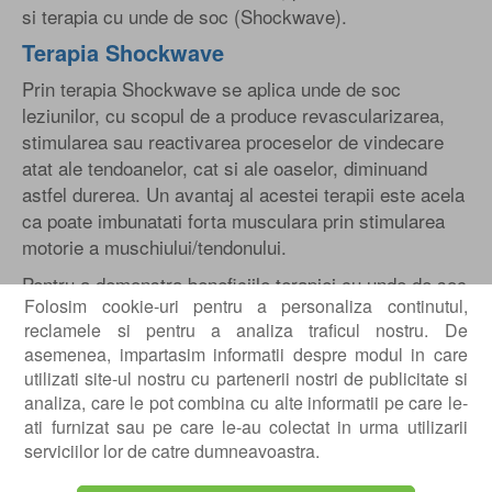
si terapia cu unde de soc (Shockwave).
Terapia Shockwave
Prin terapia Shockwave se aplica unde de soc
leziunilor, cu scopul de a produce revascularizarea,
stimularea sau reactivarea proceselor de vindecare
atat ale tendoanelor, cat si ale oaselor, diminuand
astfel durerea. Un avantaj al acestei terapii este acela
ca poate imbunatati forta musculara prin stimularea
motorie a muschiului/tendonului.
Pentru a demonstra beneficiile terapiei cu unde de soc
Folosim cookie-uri pentru a personaliza continutul,
asupra afectiunilor coloanei lombare, mai multi
reclamele si pentru a analiza traficul nostru. De
cercetatori si fizioterapeuti din orasul Sud Coreean,
asemenea, impartasim informatii despre modul in care
Daegu, au efectuat un studiu pe 30 de persoane
utilizati site-ul nostru cu partenerii nostri de publicitate si
diagnosticate cu dureri cronice de spate. Subiectii au
analiza, care le pot combina cu alte informatii pe care le-
fost impartiti in doua grupuri, astfel incat primul grup a
ati furnizat sau pe care le-au colectat in urma utilizarii
primit tratament conservator clasic, in vreme ce al
serviciilor lor de catre dumneavoastra.
doilea grup a fost tratat exclusiv folosind terapia