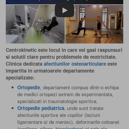
Play
Centrokinetic este locul in care vei gasi raspunsuri
si solutii clare pentru problemele de motricitate.
Clinica dedicata
afectiunilor osteoarticulare
este
impartita in urmatoarele departamente
specializate:
, departament compus dintr-o echipa
Ortopedie
de medici ortopezi extrem de experimentata,
specializati in traumatologie sportiva.
, unde sunt tratate
Ortopedie pediatrica
afectiunile sportive ale copiilor (leziuni
ligamentare si de menisc), deformarile coloanei
(scolioza, cifoza,
hiperlordoza
) si cele ale