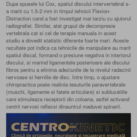
Dupa spusele lui Cox, spatiul discului intervertebral s-
a marit cu 1.5-2 mm in timpul tehnicii Flexion-
Distraction cand a fost investigat mai tarziu cu ajutorul
radiografiei. Similar, atat grupul de decompresie
vertebrala cat si cel de terapie manuala in acest
studiu a dovedit statistic diferente foarte mari. Aceste
rezultate pot indica ca tehnicile de manipulare au marit
spatiul discal, formand o presiune negativa in interiorul
discului, si marind ligamentele posterioare ale discului
fibros pentru a elimina adeziunile de la nivelul radacinii
nervoase si herniile de disc. Intre timp, o ajustare
chiropractica poate realinia tesuturile paravertebrale
(muschi, ligamente si fatete articulare) si subluxatiile
care stimuleaza receptorii din coloana, astfel activand
centrii nervosi reflecsi dinauntrul maduvei spinarii.