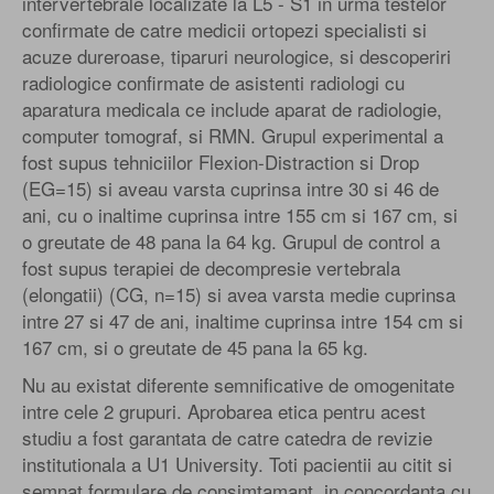
intervertebrale localizate la L5 - S1 in urma testelor
confirmate de catre medicii ortopezi specialisti si
acuze dureroase, tiparuri neurologice, si descoperiri
radiologice confirmate de asistenti radiologi cu
aparatura medicala ce include aparat de radiologie,
computer tomograf, si RMN. Grupul experimental a
fost supus tehniciilor Flexion-Distraction si Drop
(EG=15) si aveau varsta cuprinsa intre 30 si 46 de
ani, cu o inaltime cuprinsa intre 155 cm si 167 cm, si
o greutate de 48 pana la 64 kg. Grupul de control a
fost supus terapiei de decompresie vertebrala
(elongatii) (CG, n=15) si avea varsta medie cuprinsa
intre 27 si 47 de ani, inaltime cuprinsa intre 154 cm si
167 cm, si o greutate de 45 pana la 65 kg.
Nu au existat diferente semnificative de omogenitate
intre cele 2 grupuri. Aprobarea etica pentru acest
studiu a fost garantata de catre catedra de revizie
institutionala a U1 University. Toti pacientii au citit si
semnat formulare de consimtamant, in concordanta cu