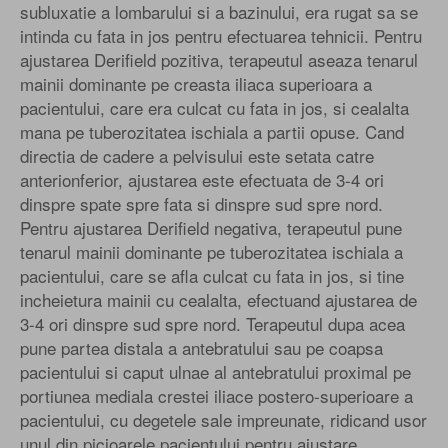
subluxatie a lombarului si a bazinului, era rugat sa se
intinda cu fata in jos pentru efectuarea tehnicii. Pentru
ajustarea Derifield pozitiva, terapeutul aseaza tenarul
mainii dominante pe creasta iliaca superioara a
pacientului, care era culcat cu fata in jos, si cealalta
mana pe tuberozitatea ischiala a partii opuse. Cand
directia de cadere a pelvisului este setata catre
anterionferior, ajustarea este efectuata de 3-4 ori
dinspre spate spre fata si dinspre sud spre nord.
Pentru ajustarea Derifield negativa, terapeutul pune
tenarul mainii dominante pe tuberozitatea ischiala a
pacientului, care se afla culcat cu fata in jos, si tine
incheietura mainii cu cealalta, efectuand ajustarea de
3-4 ori dinspre sud spre nord. Terapeutul dupa acea
pune partea distala a antebratului sau pe coapsa
pacientului si caput ulnae al antebratului proximal pe
portiunea mediala crestei iliace postero-superioare a
pacientului, cu degetele sale impreunate, ridicand usor
unul din picioarele pacientului pentru ajustare.