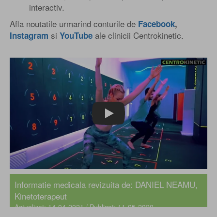
interactiv.
Afla noutatile urmarind conturile de
Facebook
,
si
ale clinicii Centrokinetic.
Instagram
YouTube
Play
Informatie medicala revizuita de: DANIEL NEAMU,
Kinetoterapeut
Actualizat: 14-04-2021 / Publicat: 11-05-2020