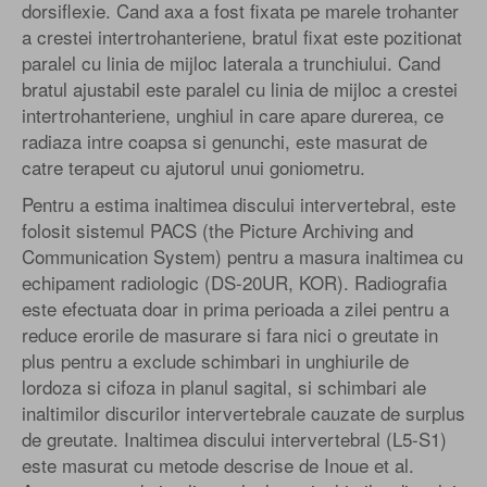
dorsiflexie. Cand axa a fost fixata pe marele trohanter
a crestei intertrohanteriene, bratul fixat este pozitionat
paralel cu linia de mijloc laterala a trunchiului. Cand
bratul ajustabil este paralel cu linia de mijloc a crestei
intertrohanteriene, unghiul in care apare durerea, ce
radiaza intre coapsa si genunchi, este masurat de
catre terapeut cu ajutorul unui goniometru.
Pentru a estima inaltimea discului intervertebral, este
folosit sistemul PACS (the Picture Archiving and
Communication System) pentru a masura inaltimea cu
echipament radiologic (DS-20UR, KOR). Radiografia
este efectuata doar in prima perioada a zilei pentru a
reduce erorile de masurare si fara nici o greutate in
plus pentru a exclude schimbari in unghiurile de
lordoza si cifoza in planul sagital, si schimbari ale
inaltimilor discurilor intervertebrale cauzate de surplus
de greutate. Inaltimea discului intervertebral (L5-S1)
este masurat cu metode descrise de Inoue et al.