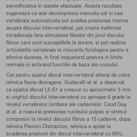
semnificative in testele efectuate. Aceste rezultate
sugereaza ca atat decompresia manuala cat si cea
vertebrala automatizata pot scadea presiunea interna
asupra discului intervertebral, pot creste inaltimea
intradiscala fara stimularea fibrelor din jurul discului
fibros care sunt susceptibile la durere, si pot realinia
articulatiile vertebrale la miscarile fiziologice pentru a
elimina durerea, in final reajustand postura in limite
normale si activand functiile de baza ale corpului.
Cat pentru spatiul discal intervertebral alterat de catre
tehnica flexie-distragere, Gudavalli et al. a observat
ca spatiul discal L5-S1 a crescut cu aproximativ 3 mm
si unghiul discului intervertebral cu aproape 6 grade la
nivelul vertebrelor lombare ale cadavrelor. Cand Gay
et al. a masurat presiunea nucleului pulpos si stresul
compresiv la nivelul discului fibros a 15 cadavre, dupa
tehnica Flexion-Distraction, tehnica a ajutat la
scaderea presiunii din discul intervertebral cu 65%.